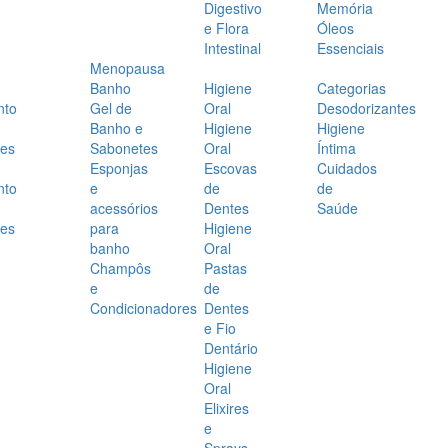
Digestivo
Memória
e Flora
Óleos
Intestinal
Essenciais
Menopausa
Banho
Higiene
Categorias
nto
Gel de
Oral
Desodorizantes
Banho e
Higiene
Higiene
es
Sabonetes
Oral
Íntima
Esponjas
Escovas
Cuidados
nto
e
de
de
acessórios
Dentes
Saúde
es
para
Higiene
banho
Oral
Champôs
Pastas
e
de
Condicionadores
Dentes
e Fio
Dentário
Higiene
Oral
Elixires
e
Sprays