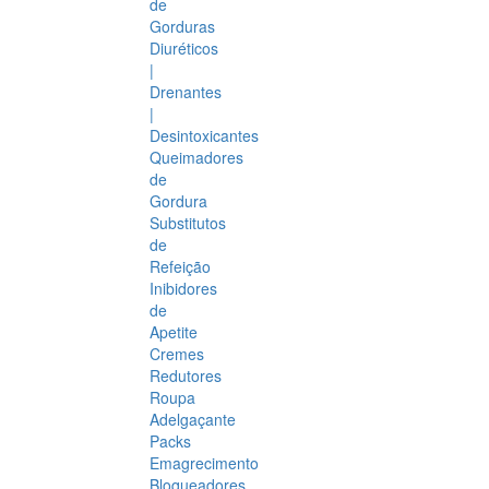
de
Gorduras
Diuréticos
|
Drenantes
|
Desintoxicantes
Queimadores
de
Gordura
Substitutos
de
Refeição
Inibidores
de
Apetite
Cremes
Redutores
Roupa
Adelgaçante
Packs
Emagrecimento
Bloqueadores