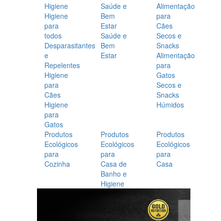
Higiene
Saúde e
Alimentação
Higiene
Bem
para
para
Estar
Cães
todos
Saúde e
Secos e
Desparasitantes
Bem
Snacks
e
Estar
Alimentação
Repelentes
para
Higiene
Gatos
para
Secos e
Cães
Snacks
Higiene
Húmidos
para
Gatos
Produtos
Produtos
Produtos
Ecológicos
Ecológicos
Ecológicos
para
para
para
Cozinha
Casa de
Casa
Banho e
Higiene