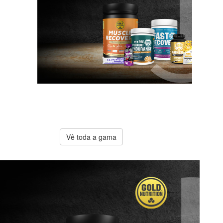
A melhor
oferta
Gold
Nutrition
Vê toda a gama