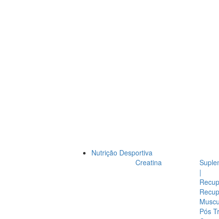
Nutrição Desportiva
Creatina
Suple
|
Recup
Recup
Muscul
Pós T