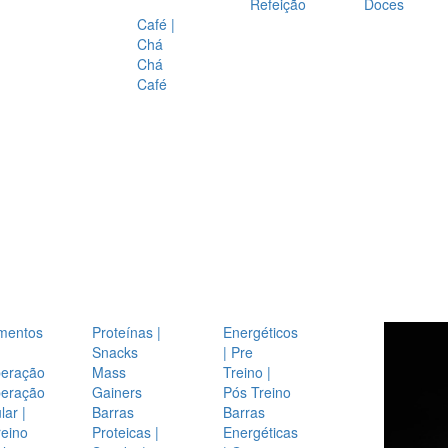
Refeição
Doces
Café |
Chá
Chá
Café
mentos
Proteínas |
Energéticos
Snacks
| Pre
eração
Mass
Treino |
eração
Gainers
Pós Treino
ar |
Barras
Barras
reino
Proteicas |
Energéticas