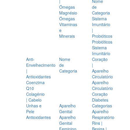
|
Nome
Ómegas
de
Magnésio
Categoria
Ómegas
Sistema
Vitaminas
Imunitário
e
|
Minerais
Probióticos
Probióticos
Sistema
Imunitário
Anti-
Nome
Coração
Envelhecimento
de
|
|
Categoria
Aparelho
Antioxidantes
Circulatório
Coenzima
Aparelho
Q10
Circulatório
Colagénio
Coração
| Cabelo
Diabetes
Unhas e
Aparelho
Categorias
Pele
Genital
Aparelho
Antioxidantes
Aparelho
Respiratório
Genital
Rins |
Feminino
Bexiga |