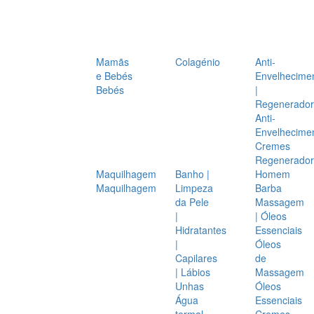
Mamãs
Colagénio
Anti-
e Bebés
Envelhecime
Bebés
|
Regenerador
Anti-
Envelhecime
Cremes
Regenerador
Maquilhagem
Banho |
Homem
Maquilhagem
Limpeza
Barba
da Pele
Massagem
|
| Óleos
Hidratantes
Essenciais
|
Óleos
Capilares
de
| Lábios
Massagem
Unhas
Óleos
Água
Essenciais
termal
Cremes