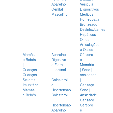
Aparelho
Vesícula
Genital
Dispositivos
Masculino
Médicos
Homeopatia
Bronzeado
Desintoxicantes
Hepáticos
Olhos
Articulações
e Ossos
Mamãs
Aparelho
Cérebro
e Bebés
Digestivo
e
|
e Flora
Memória
Crianças
Intestinal
| Sono |
Crianças
|
ansiedade
Sistema
Colesterol
|
Imunitário
e
Cansaço
Mamãs
Hipertensão
Sono |
e Bebés
Colesterol
Ansiedade
|
Cansaço
Hipertensão
Cérebro
Aparelho
e