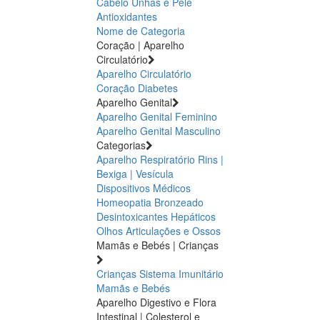
Cabelo Unhas e Pele
Antioxidantes
Nome de Categoria
Coração | Aparelho
Circulatório
Aparelho Circulatório
Coração
Diabetes
Aparelho Genital
Aparelho Genital Feminino
Aparelho Genital Masculino
Categorias
Aparelho Respiratório
Rins |
Bexiga | Vesícula
Dispositivos Médicos
Homeopatia
Bronzeado
Desintoxicantes Hepáticos
Olhos
Articulações e Ossos
Mamãs e Bebés | Crianças
Crianças
Sistema Imunitário
Mamãs e Bebés
Aparelho Digestivo e Flora
Intestinal | Colesterol e