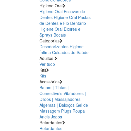
Higiene Oral
Higiene Oral Escovas de
Dentes
Higiene Oral Pastas
de Dentes e Fio Dentário
Higiene Oral Elixires e
Sprays Bocais
Categorias
Desodorizantes
Higiene
Íntima
Cuidados de Saúde
Adultos
Ver tudo
Kits
Kits
Acessórios
Batom | Tintas |
Comestíveis
Vibradores |
Dildos | Massajadores
Algemas | Baloiços
Gel de
Massagem
Plugs
Roupa
Aneis
Jogos
Retardantes
Retardantes