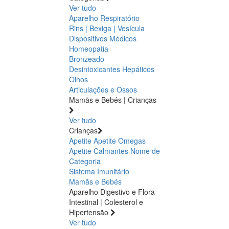
Ver tudo
Aparelho Respiratório
Rins | Bexiga | Vesícula
Dispositivos Médicos
Homeopatia
Bronzeado
Desintoxicantes Hepáticos
Olhos
Articulações e Ossos
Mamãs e Bebés | Crianças
Ver tudo
Crianças
Apetite
Apetite
Omegas
Apetite
Calmantes
Nome de
Categoria
Sistema Imunitário
Mamãs e Bebés
Aparelho Digestivo e Flora
Intestinal | Colesterol e
Hipertensão
Ver tudo