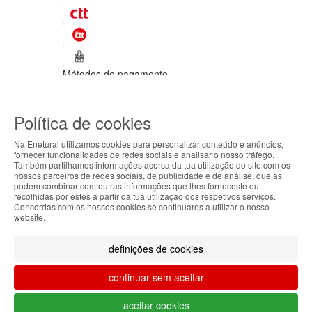
Métodos de pagamento
©Enetural 2026
Política de cookies
Todos os direitos reservados / Salvo
indicação de contrário as promoções
Na Enetural utilizamos cookies para personalizar conteúdo e anúncios,
apresentadas são válidas até ao dia 08-
fornecer funcionalidades de redes sociais e analisar o nosso tráfego.
08-2026.
Também partilhamos informações acerca da tua utilização do site com os
ABOUT THE COOKIES
nossos parceiros de redes sociais, de publicidade e de análise, que as
Designed & developed by
Bsolus
podem combinar com outras informações que lhes forneceste ou
Enetural handles information about your visit using
recolhidas por estes a partir da tua utilização dos respetivos serviços.
Filtrar por
Concordas com os nossos cookies se continuares a utilizar o nosso
cookies that improve the performance of the
website.
website, facilitate sharing via social networks and
Limpar filtros
Filtrar
offer advertising tailored to your interests. By
definições de cookies
continuing to browse our site, you accept the use of
these cookies. For more information, see our
continuar sem aceitar
Privacy and Cookie Policy. You can configure your
preferences in Cookie settings.
O teu carrinho está vazio.
aceitar cookies