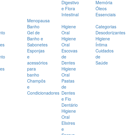
Digestivo
Memória
e Flora
Óleos
Intestinal
Essenciais
Menopausa
Banho
Higiene
Categorias
nto
Gel de
Oral
Desodorizantes
Banho e
Higiene
Higiene
es
Sabonetes
Oral
Íntima
Esponjas
Escovas
Cuidados
nto
e
de
de
acessórios
Dentes
Saúde
es
para
Higiene
banho
Oral
Champôs
Pastas
e
de
Condicionadores
Dentes
e Fio
Dentário
Higiene
Oral
Elixires
e
Sprays