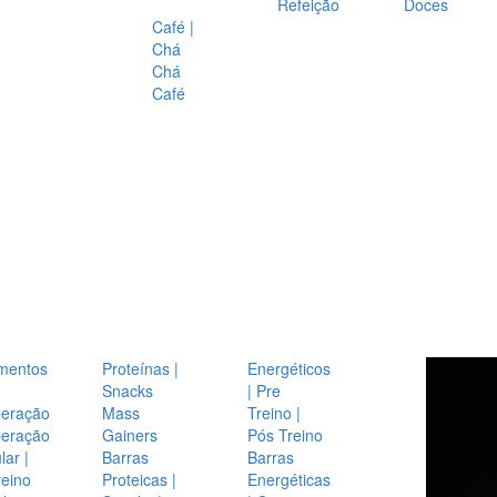
Refeição
Doces
Café |
Chá
Chá
Café
mentos
Proteínas |
Energéticos
Snacks
| Pre
eração
Mass
Treino |
eração
Gainers
Pós Treino
ar |
Barras
Barras
reino
Proteicas |
Energéticas