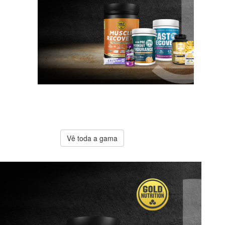
A melhor
oferta
Gold
Nutrition
Vê toda a gama