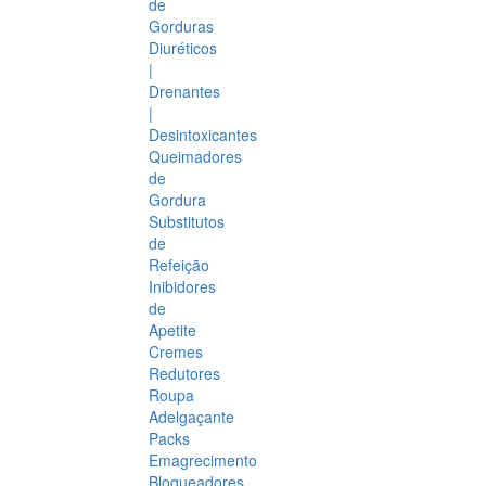
de
Gorduras
Diuréticos
|
Drenantes
|
Desintoxicantes
Queimadores
de
Gordura
Substitutos
de
Refeição
Inibidores
de
Apetite
Cremes
Redutores
Roupa
Adelgaçante
Packs
Emagrecimento
Bloqueadores