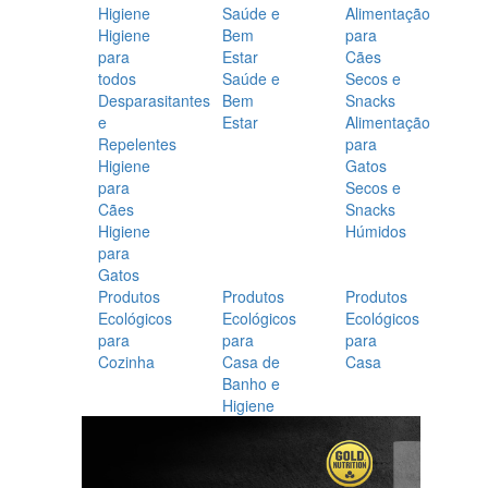
Higiene
Saúde e
Alimentação
Higiene
Bem
para
para
Estar
Cães
todos
Saúde e
Secos e
Desparasitantes
Bem
Snacks
e
Estar
Alimentação
Repelentes
para
Higiene
Gatos
para
Secos e
Cães
Snacks
Higiene
Húmidos
para
Gatos
Produtos
Produtos
Produtos
Ecológicos
Ecológicos
Ecológicos
para
para
para
Cozinha
Casa de
Casa
Banho e
Higiene