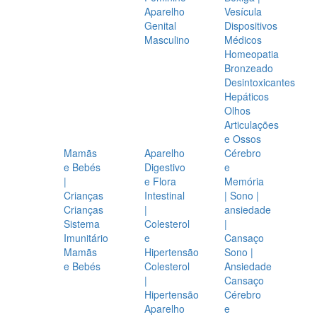
Aparelho
Vesícula
Genital
Dispositivos
Masculino
Médicos
Homeopatia
Bronzeado
Desintoxicantes
Hepáticos
Olhos
Articulações
e Ossos
Mamãs
Aparelho
Cérebro
e Bebés
Digestivo
e
|
e Flora
Memória
Crianças
Intestinal
| Sono |
Crianças
|
ansiedade
Sistema
Colesterol
|
Imunitário
e
Cansaço
Mamãs
Hipertensão
Sono |
e Bebés
Colesterol
Ansiedade
|
Cansaço
Hipertensão
Cérebro
Aparelho
e