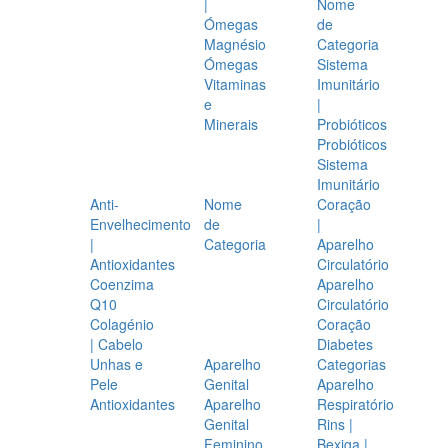
|
Nome
Ómegas
de
Magnésio
Categoria
Ómegas
Sistema
Vitaminas
Imunitário
e
|
Minerais
Probióticos
Probióticos
Sistema
Imunitário
Anti-
Nome
Coração
Envelhecimento
de
|
|
Categoria
Aparelho
Antioxidantes
Circulatório
Coenzima
Aparelho
Q10
Circulatório
Colagénio
Coração
| Cabelo
Diabetes
Unhas e
Aparelho
Categorias
Pele
Genital
Aparelho
Antioxidantes
Aparelho
Respiratório
Genital
Rins |
Feminino
Bexiga |