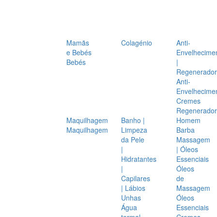
Mamãs
Colagénio
Anti-
e Bebés
Envelhecime
Bebés
|
Regenerador
Anti-
Envelhecime
Cremes
Regenerador
Maquilhagem
Banho |
Homem
Maquilhagem
Limpeza
Barba
da Pele
Massagem
|
| Óleos
Hidratantes
Essenciais
|
Óleos
Capilares
de
| Lábios
Massagem
Unhas
Óleos
Água
Essenciais
termal
Cremes