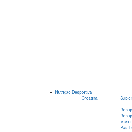
Nutrição Desportiva
Creatina
Suple
|
Recup
Recup
Muscul
Pós T