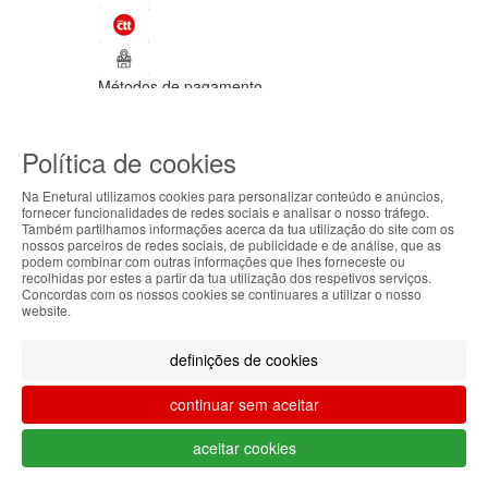
Métodos de pagamento
©Enetural 2026
Política de cookies
Todos os direitos reservados / Salvo
indicação de contrário as promoções
Na Enetural utilizamos cookies para personalizar conteúdo e anúncios,
apresentadas são válidas até ao dia 10-
fornecer funcionalidades de redes sociais e analisar o nosso tráfego.
08-2026.
Também partilhamos informações acerca da tua utilização do site com os
ABOUT THE COOKIES
nossos parceiros de redes sociais, de publicidade e de análise, que as
Designed & developed by
Bsolus
podem combinar com outras informações que lhes forneceste ou
Enetural handles information about your visit using
recolhidas por estes a partir da tua utilização dos respetivos serviços.
Filtrar por
Concordas com os nossos cookies se continuares a utilizar o nosso
cookies that improve the performance of the
website.
website, facilitate sharing via social networks and
Limpar filtros
Filtrar
offer advertising tailored to your interests. By
definições de cookies
continuing to browse our site, you accept the use of
these cookies. For more information, see our
continuar sem aceitar
Privacy and Cookie Policy. You can configure your
preferences in Cookie settings.
O teu carrinho está vazio.
aceitar cookies
Voltar à loja
Accepted