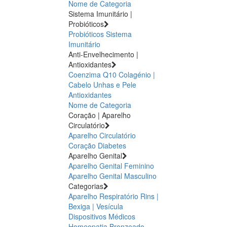
Nome de Categoria
Sistema Imunitário |
Probióticos
Probióticos
Sistema
Imunitário
Anti-Envelhecimento |
Antioxidantes
Coenzima Q10
Colagénio |
Cabelo Unhas e Pele
Antioxidantes
Nome de Categoria
Coração | Aparelho
Circulatório
Aparelho Circulatório
Coração
Diabetes
Aparelho Genital
Aparelho Genital Feminino
Aparelho Genital Masculino
Categorias
Aparelho Respiratório
Rins |
Bexiga | Vesícula
Dispositivos Médicos
Homeopatia
Bronzeado