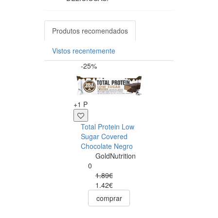
Produtos recomendados
Vistos recentemente
-25%
-15%
+1 P
Total Protein Low
+26 P
Sugar Covered
Chocolate Negro
Endurance Salt
GoldNutrition
Bar Chocolate
0
Avelã - Cx. 15
1.89€
unid.
1.42€
GoldNutriti
comprar
0
31.50€