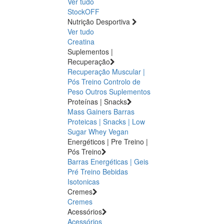
Ver tudo
StockOFF
Nutrição Desportiva
Ver tudo
Creatina
Suplementos |
Recuperação
Recuperação Muscular |
Pós Treino
Controlo de
Peso
Outros Suplementos
Proteínas | Snacks
Mass Gainers
Barras
Proteicas | Snacks | Low
Sugar
Whey
Vegan
Energéticos | Pre Treino |
Pós Treino
Barras Energéticas | Geis
Pré Treino
Bebidas
Isotonicas
Cremes
Cremes
Acessórios
Acessórios