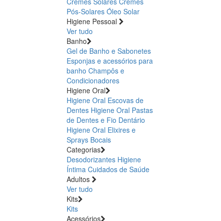
Cremes Solares
Cremes
Pós-Solares
Óleo Solar
Higiene Pessoal
Ver tudo
Banho
Gel de Banho e Sabonetes
Esponjas e acessórios para
banho
Champôs e
Condicionadores
Higiene Oral
Higiene Oral Escovas de
Dentes
Higiene Oral Pastas
de Dentes e Fio Dentário
Higiene Oral Elixires e
Sprays Bocais
Categorias
Desodorizantes
Higiene
Íntima
Cuidados de Saúde
Adultos
Ver tudo
Kits
Kits
Acessórios