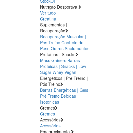
StockOFF
Nutrição Desportiva
Ver tudo
Creatina
Suplementos |
Recuperação
Recuperação Muscular |
Pós Treino
Controlo de
Peso
Outros Suplementos
Proteínas | Snacks
Mass Gainers
Barras
Proteicas | Snacks | Low
Sugar
Whey
Vegan
Energéticos | Pre Treino |
Pós Treino
Barras Energéticas | Geis
Pré Treino
Bebidas
Isotonicas
Cremes
Cremes
Acessórios
Acessórios
Emagrecimento