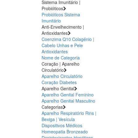
Sistema Imunitário |
Probióticos
Probióticos
Sistema
Imunitário
Anti-Envelhecimento |
Antioxidantes
Coenzima Q10
Colagénio |
Cabelo Unhas e Pele
Antioxidantes
Nome de Categoria
Coração | Aparelho
Circulatório
Aparelho Circulatório
Coração
Diabetes
Aparelho Genital
Aparelho Genital Feminino
Aparelho Genital Masculino
Categorias
Aparelho Respiratório
Rins |
Bexiga | Vesícula
Dispositivos Médicos
Homeopatia
Bronzeado
Desintoxicantes Hepáticos