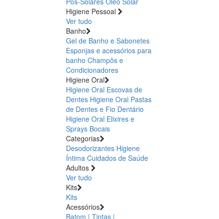
Pós-Solares
Óleo Solar
Higiene Pessoal
Ver tudo
Banho
Gel de Banho e Sabonetes
Esponjas e acessórios para
banho
Champôs e
Condicionadores
Higiene Oral
Higiene Oral Escovas de
Dentes
Higiene Oral Pastas
de Dentes e Fio Dentário
Higiene Oral Elixires e
Sprays Bocais
Categorias
Desodorizantes
Higiene
Íntima
Cuidados de Saúde
Adultos
Ver tudo
Kits
Kits
Acessórios
Batom | Tintas |