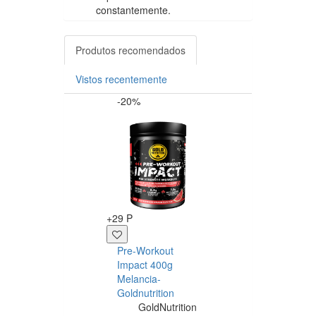
constantemente.
Produtos recomendados
Vistos recentemente
-20%
-20%
+15 P
+29 P
Beta-Alanine
Pre-Workout
300g -
Impact 400g
GoldNutrition
Melancia-
GoldNutriti
Goldnutrition
0
GoldNutrition