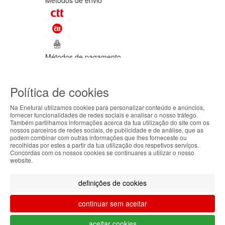
Métodos de envio
Métodos de pagamento
©Enetural 2026
Política de cookies
Todos os direitos reservados / Salvo
indicação de contrário as promoções
Na Enetural utilizamos cookies para personalizar conteúdo e anúncios,
apresentadas são válidas até ao dia 09-
fornecer funcionalidades de redes sociais e analisar o nosso tráfego.
08-2026.
Também partilhamos informações acerca da tua utilização do site com os
ABOUT THE COOKIES
nossos parceiros de redes sociais, de publicidade e de análise, que as
Designed & developed by
Bsolus
podem combinar com outras informações que lhes forneceste ou
Enetural handles information about your visit using
recolhidas por estes a partir da tua utilização dos respetivos serviços.
Filtrar por
Concordas com os nossos cookies se continuares a utilizar o nosso
cookies that improve the performance of the
website.
website, facilitate sharing via social networks and
Limpar filtros
Filtrar
offer advertising tailored to your interests. By
definições de cookies
continuing to browse our site, you accept the use of
these cookies. For more information, see our
continuar sem aceitar
Privacy and Cookie Policy. You can configure your
preferences in Cookie settings.
O teu carrinho está vazio.
aceitar cookies