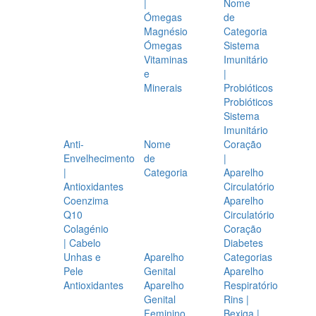
|
Nome
Ómegas
de
Magnésio
Categoria
Ómegas
Sistema
Vitaminas
Imunitário
e
|
Minerais
Probióticos
Probióticos
Sistema
Imunitário
Anti-
Nome
Coração
Envelhecimento
de
|
|
Categoria
Aparelho
Antioxidantes
Circulatório
Coenzima
Aparelho
Q10
Circulatório
Colagénio
Coração
| Cabelo
Diabetes
Unhas e
Aparelho
Categorias
Pele
Genital
Aparelho
Antioxidantes
Aparelho
Respiratório
Genital
Rins |
Feminino
Bexiga |