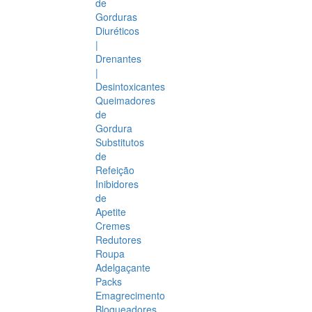
de
Gorduras
Diuréticos
|
Drenantes
|
Desintoxicantes
Queimadores
de
Gordura
Substitutos
de
Refeição
Inibidores
de
Apetite
Cremes
Redutores
Roupa
Adelgaçante
Packs
Emagrecimento
Bloqueadores