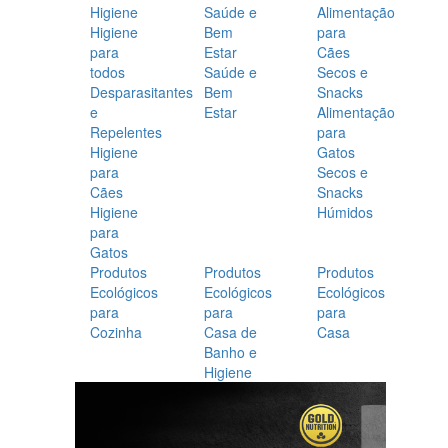
Higiene
Saúde e
Alimentação
Higiene
Bem
para
para
Estar
Cães
todos
Saúde e
Secos e
Desparasitantes
Bem
Snacks
e
Estar
Alimentação
Repelentes
para
Higiene
Gatos
para
Secos e
Cães
Snacks
Higiene
Húmidos
para
Gatos
Produtos
Produtos
Produtos
Ecológicos
Ecológicos
Ecológicos
para
para
para
Cozinha
Casa de
Casa
Banho e
Higiene