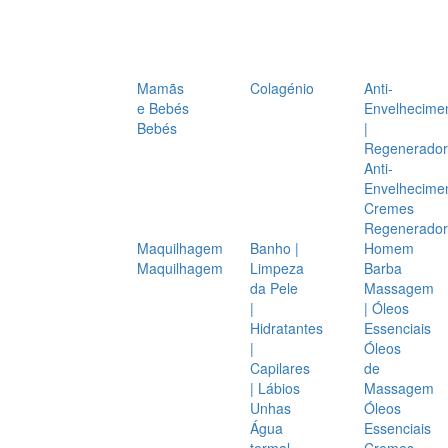
Mamãs
Colagénio
Anti-
e Bebés
Envelhecime
Bebés
|
Regenerador
Anti-
Envelhecime
Cremes
Regenerador
Maquilhagem
Banho |
Homem
Maquilhagem
Limpeza
Barba
da Pele
Massagem
|
| Óleos
Hidratantes
Essenciais
|
Óleos
Capilares
de
| Lábios
Massagem
Unhas
Óleos
Água
Essenciais
termal
Cremes