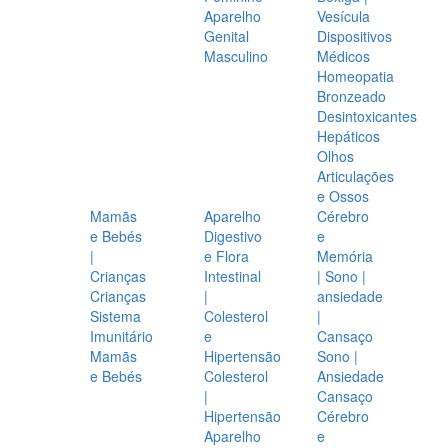
Aparelho
Vesícula
Genital
Dispositivos
Masculino
Médicos
Homeopatia
Bronzeado
Desintoxicantes
Hepáticos
Olhos
Articulações
e Ossos
Mamãs
Aparelho
Cérebro
e Bebés
Digestivo
e
|
e Flora
Memória
Crianças
Intestinal
| Sono |
Crianças
|
ansiedade
Sistema
Colesterol
|
Imunitário
e
Cansaço
Mamãs
Hipertensão
Sono |
e Bebés
Colesterol
Ansiedade
|
Cansaço
Hipertensão
Cérebro
Aparelho
e