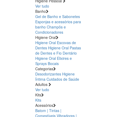
Higiene Pessoal
Ver tudo
Banho
Gel de Banho e Sabonetes
Esponjas e acessórios para
banho
Champôs e
Condicionadores
Higiene Oral
Higiene Oral Escovas de
Dentes
Higiene Oral Pastas
de Dentes e Fio Dentário
Higiene Oral Elixires e
Sprays Bocais
Categorias
Desodorizantes
Higiene
Íntima
Cuidados de Saúde
Adultos
Ver tudo
Kits
Kits
Acessórios
Batom | Tintas |
Comestíveis
Vibradores |