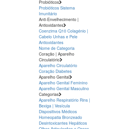
Probióticos
Probióticos
Sistema
Imunitário
Anti-Envelhecimento |
Antioxidantes
Coenzima Q10
Colagénio |
Cabelo Unhas e Pele
Antioxidantes
Nome de Categoria
Coração | Aparelho
Circulatório
Aparelho Circulatório
Coração
Diabetes
Aparelho Genital
Aparelho Genital Feminino
Aparelho Genital Masculino
Categorias
Aparelho Respiratório
Rins |
Bexiga | Vesícula
Dispositivos Médicos
Homeopatia
Bronzeado
Desintoxicantes Hepáticos
Olhos
Articulações e Ossos