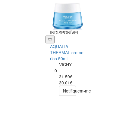
INDISPONÍVEL
INDISPONÍVEL
AQUALIA
THERMAL creme
Hyaluronic Acid
rico 50ml.
Creme PM - N
VICHY
Now
0
Foods
31.59€
0
30.01€
25.99€
Notifiquem-me
23.39€
Notifiqu