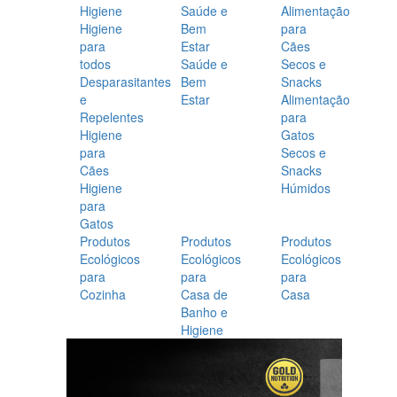
Higiene
Saúde e
Alimentação
Higiene
Bem
para
para
Estar
Cães
todos
Saúde e
Secos e
Desparasitantes
Bem
Snacks
e
Estar
Alimentação
Repelentes
para
Higiene
Gatos
para
Secos e
Cães
Snacks
Higiene
Húmidos
para
Gatos
Produtos
Produtos
Produtos
Ecológicos
Ecológicos
Ecológicos
para
para
para
Cozinha
Casa de
Casa
Banho e
Higiene