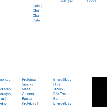
Refeição
Doces
Café |
Chá
Chá
Café
mentos
Proteínas |
Energéticos
Snacks
| Pre
eração
Mass
Treino |
eração
Gainers
Pós Treino
ar |
Barras
Barras
reino
Proteicas |
Energéticas