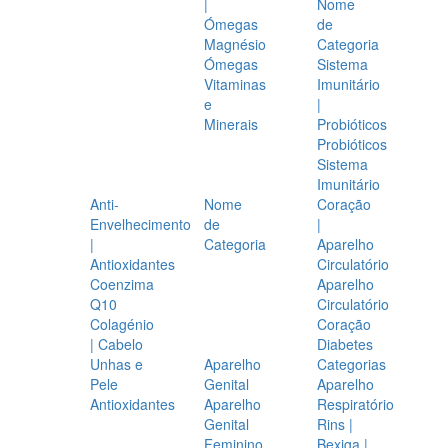
|
Nome
Ómegas
de
Magnésio
Categoria
Ómegas
Sistema
Vitaminas
Imunitário
e
|
Minerais
Probióticos
Probióticos
Sistema
Imunitário
Anti-
Nome
Coração
Envelhecimento
de
|
|
Categoria
Aparelho
Antioxidantes
Circulatório
Coenzima
Aparelho
Q10
Circulatório
Colagénio
Coração
| Cabelo
Diabetes
Unhas e
Aparelho
Categorias
Pele
Genital
Aparelho
Antioxidantes
Aparelho
Respiratório
Genital
Rins |
Feminino
Bexiga |