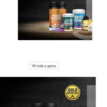
A melhor
oferta
Gold
Nutrition
Vê toda a gama