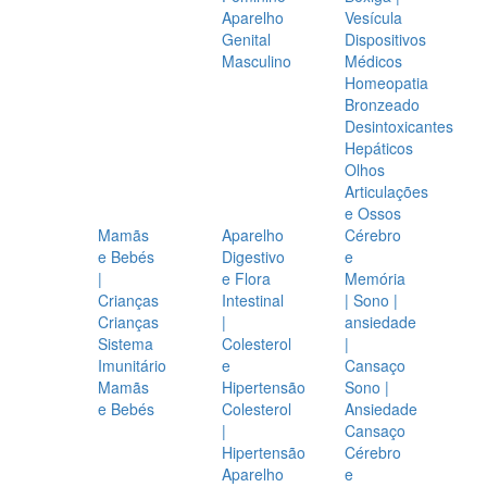
Aparelho
Vesícula
Genital
Dispositivos
Masculino
Médicos
Homeopatia
Bronzeado
Desintoxicantes
Hepáticos
Olhos
Articulações
e Ossos
Mamãs
Aparelho
Cérebro
e Bebés
Digestivo
e
|
e Flora
Memória
Crianças
Intestinal
| Sono |
Crianças
|
ansiedade
Sistema
Colesterol
|
Imunitário
e
Cansaço
Mamãs
Hipertensão
Sono |
e Bebés
Colesterol
Ansiedade
|
Cansaço
Hipertensão
Cérebro
Aparelho
e