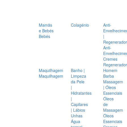
Mamãs
Colagénio
Anti-
e Bebés
Envelhecime
Bebés
|
Regenerador
Anti-
Envelhecime
Cremes
Regenerador
Maquilhagem
Banho |
Homem
Maquilhagem
Limpeza
Barba
da Pele
Massagem
|
| Óleos
Hidratantes
Essenciais
|
Óleos
Capilares
de
| Lábios
Massagem
Unhas
Óleos
Água
Essenciais
termal
Cremes