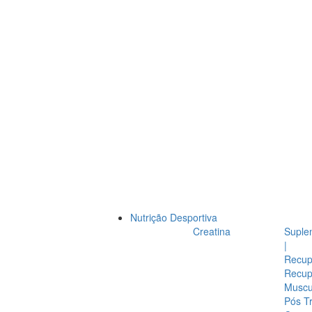
Nutrição Desportiva
Creatina
Suple
|
Recup
Recup
Muscul
Pós T