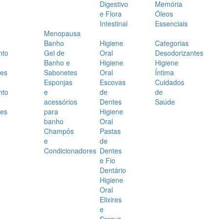
Digestivo
Memória
e Flora
Óleos
Intestinal
Essenciais
Menopausa
Banho
Higiene
Categorias
nto
Gel de
Oral
Desodorizantes
Banho e
Higiene
Higiene
es
Sabonetes
Oral
Íntima
Esponjas
Escovas
Cuidados
nto
e
de
de
acessórios
Dentes
Saúde
es
para
Higiene
banho
Oral
Champôs
Pastas
e
de
Condicionadores
Dentes
e Fio
Dentário
Higiene
Oral
Elixires
e
Sprays