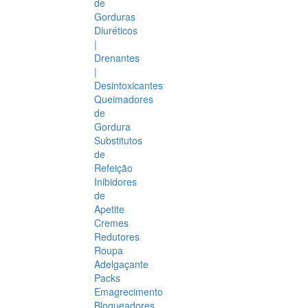
de
Gorduras
Diuréticos
|
Drenantes
|
Desintoxicantes
Queimadores
de
Gordura
Substitutos
de
Refeição
Inibidores
de
Apetite
Cremes
Redutores
Roupa
Adelgaçante
Packs
Emagrecimento
Bloqueadores