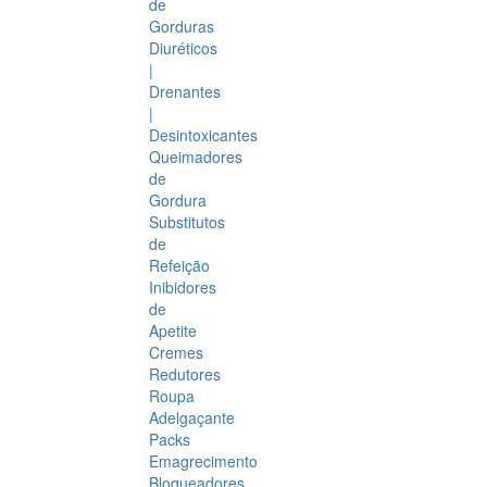
de
Gorduras
Diuréticos
|
Drenantes
|
Desintoxicantes
Queimadores
de
Gordura
Substitutos
de
Refeição
Inibidores
de
Apetite
Cremes
Redutores
Roupa
Adelgaçante
Packs
Emagrecimento
Bloqueadores