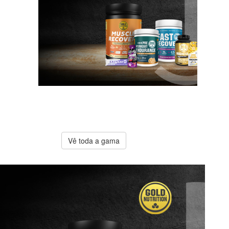
A melhor
oferta
Gold
Nutrition
Vê toda a gama