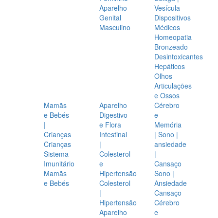
Aparelho
Vesícula
Genital
Dispositivos
Masculino
Médicos
Homeopatia
Bronzeado
Desintoxicantes
Hepáticos
Olhos
Articulações
e Ossos
Mamãs
Aparelho
Cérebro
e Bebés
Digestivo
e
|
e Flora
Memória
Crianças
Intestinal
| Sono |
Crianças
|
ansiedade
Sistema
Colesterol
|
Imunitário
e
Cansaço
Mamãs
Hipertensão
Sono |
e Bebés
Colesterol
Ansiedade
|
Cansaço
Hipertensão
Cérebro
Aparelho
e