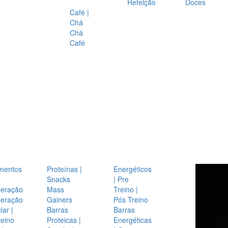
Refeição
Doces
Café |
Chá
Chá
Café
mentos
Proteínas |
Energéticos
Snacks
| Pre
eração
Mass
Treino |
eração
Gainers
Pós Treino
ar |
Barras
Barras
reino
Proteicas |
Energéticas