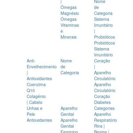
|
Nome
Ómegas
de
Magnésio
Categoria
Ómegas
Sistema
Vitaminas
Imunitário
e
|
Minerais
Probióticos
Probióticos
Sistema
Imunitário
Anti-
Nome
Coração
Envelhecimento
de
|
|
Categoria
Aparelho
Antioxidantes
Circulatório
Coenzima
Aparelho
Q10
Circulatório
Colagénio
Coração
| Cabelo
Diabetes
Unhas e
Aparelho
Categorias
Pele
Genital
Aparelho
Antioxidantes
Aparelho
Respiratório
Genital
Rins |
Feminino
Bexiga |