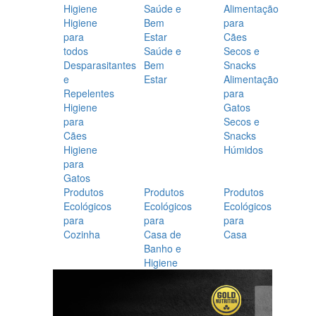
Higiene
Saúde e
Alimentação
Higiene
Bem
para
para
Estar
Cães
todos
Saúde e
Secos e
Desparasitantes
Bem
Snacks
e
Estar
Alimentação
Repelentes
para
Higiene
Gatos
para
Secos e
Cães
Snacks
Higiene
Húmidos
para
Gatos
Produtos
Produtos
Produtos
Ecológicos
Ecológicos
Ecológicos
para
para
para
Cozinha
Casa de
Casa
Banho e
Higiene