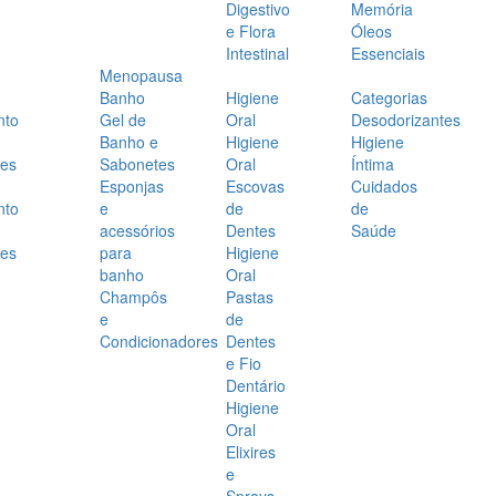
Digestivo
Memória
e Flora
Óleos
Intestinal
Essenciais
Menopausa
Banho
Higiene
Categorias
nto
Gel de
Oral
Desodorizantes
Banho e
Higiene
Higiene
es
Sabonetes
Oral
Íntima
Esponjas
Escovas
Cuidados
nto
e
de
de
acessórios
Dentes
Saúde
es
para
Higiene
banho
Oral
Champôs
Pastas
e
de
Condicionadores
Dentes
e Fio
Dentário
Higiene
Oral
Elixires
e
Sprays