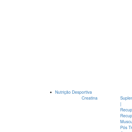
Nutrição Desportiva
Creatina
Suple
|
Recup
Recup
Muscul
Pós T