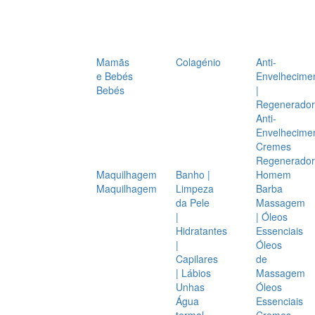
Mamãs
Colagénio
Anti-
e Bebés
Envelhecime
Bebés
|
Regenerador
Anti-
Envelhecime
Cremes
Regenerador
Maquilhagem
Banho |
Homem
Maquilhagem
Limpeza
Barba
da Pele
Massagem
|
| Óleos
Hidratantes
Essenciais
|
Óleos
Capilares
de
| Lábios
Massagem
Unhas
Óleos
Água
Essenciais
termal
Cremes