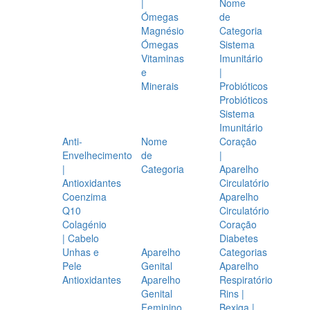
|
Nome
Ómegas
de
Magnésio
Categoria
Ómegas
Sistema
Vitaminas
Imunitário
e
|
Minerais
Probióticos
Probióticos
Sistema
Imunitário
Anti-
Nome
Coração
Envelhecimento
de
|
|
Categoria
Aparelho
Antioxidantes
Circulatório
Coenzima
Aparelho
Q10
Circulatório
Colagénio
Coração
| Cabelo
Diabetes
Unhas e
Aparelho
Categorias
Pele
Genital
Aparelho
Antioxidantes
Aparelho
Respiratório
Genital
Rins |
Feminino
Bexiga |