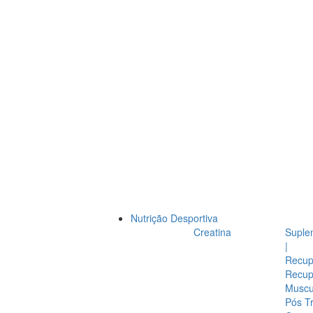
Nutrição Desportiva
Creatina
Suple
|
Recup
Recup
Muscul
Pós T