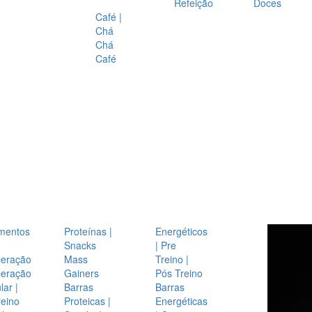
Refeição
Doces
Café |
Chá
Chá
Café
mentos
Proteínas |
Energéticos
Snacks
| Pre
eração
Mass
Treino |
eração
Gainers
Pós Treino
ar |
Barras
Barras
reino
Proteicas |
Energéticas