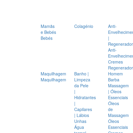
Mamãs
Colagénio
Anti-
e Bebés
Envelhecime
Bebés
|
Regenerador
Anti-
Envelhecime
Cremes
Regenerador
Maquilhagem
Banho |
Homem
Maquilhagem
Limpeza
Barba
da Pele
Massagem
|
| Óleos
Hidratantes
Essenciais
|
Óleos
Capilares
de
| Lábios
Massagem
Unhas
Óleos
Água
Essenciais
termal
Cremes