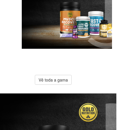
A melhor
oferta
Gold
Nutrition
Vê toda a gama