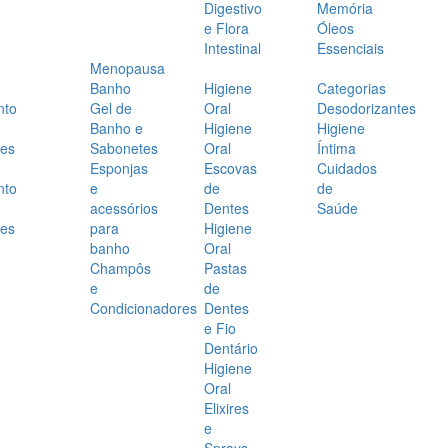
Digestivo
Memória
e Flora
Óleos
Intestinal
Essenciais
Menopausa
Banho
Higiene
Categorias
nto
Gel de
Oral
Desodorizantes
Banho e
Higiene
Higiene
es
Sabonetes
Oral
Íntima
Esponjas
Escovas
Cuidados
nto
e
de
de
acessórios
Dentes
Saúde
es
para
Higiene
banho
Oral
Champôs
Pastas
e
de
Condicionadores
Dentes
e Fio
Dentário
Higiene
Oral
Elixires
e
Sprays