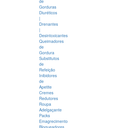
de
Gorduras
Diuréticos
|
Drenantes
|
Desintoxicantes
Queimadores
de
Gordura
Substitutos
de
Refeição
Inibidores
de
Apetite
Cremes
Redutores
Roupa
Adelgaçante
Packs
Emagrecimento
Bloqueadores