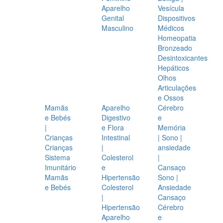
Aparelho
Vesícula
Genital
Dispositivos
Masculino
Médicos
Homeopatia
Bronzeado
Desintoxicantes
Hepáticos
Olhos
Articulações
e Ossos
Mamãs
Aparelho
Cérebro
e Bebés
Digestivo
e
|
e Flora
Memória
Crianças
Intestinal
| Sono |
Crianças
|
ansiedade
Sistema
Colesterol
|
Imunitário
e
Cansaço
Mamãs
Hipertensão
Sono |
e Bebés
Colesterol
Ansiedade
|
Cansaço
Hipertensão
Cérebro
Aparelho
e