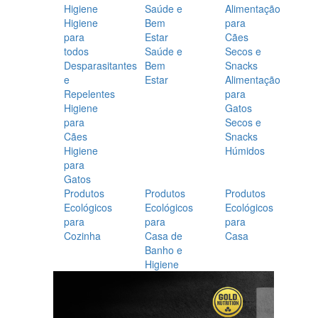
Higiene
Saúde e
Alimentação
Higiene
Bem
para
para
Estar
Cães
todos
Saúde e
Secos e
Desparasitantes
Bem
Snacks
e
Estar
Alimentação
Repelentes
para
Higiene
Gatos
para
Secos e
Cães
Snacks
Higiene
Húmidos
para
Gatos
Produtos
Produtos
Produtos
Ecológicos
Ecológicos
Ecológicos
para
para
para
Cozinha
Casa de
Casa
Banho e
Higiene