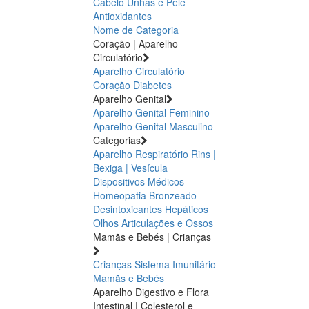
Cabelo Unhas e Pele
Antioxidantes
Nome de Categoria
Coração | Aparelho
Circulatório
Aparelho Circulatório
Coração
Diabetes
Aparelho Genital
Aparelho Genital Feminino
Aparelho Genital Masculino
Categorias
Aparelho Respiratório
Rins |
Bexiga | Vesícula
Dispositivos Médicos
Homeopatia
Bronzeado
Desintoxicantes Hepáticos
Olhos
Articulações e Ossos
Mamãs e Bebés | Crianças
Crianças
Sistema Imunitário
Mamãs e Bebés
Aparelho Digestivo e Flora
Intestinal | Colesterol e