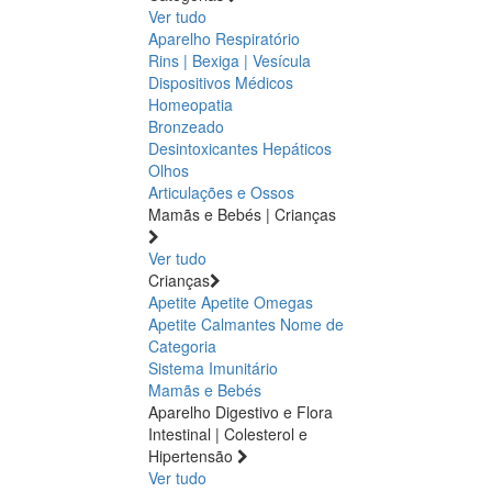
Ver tudo
Aparelho Respiratório
Rins | Bexiga | Vesícula
Dispositivos Médicos
Homeopatia
Bronzeado
Desintoxicantes Hepáticos
Olhos
Articulações e Ossos
Mamãs e Bebés | Crianças
Ver tudo
Crianças
Apetite
Apetite
Omegas
Apetite
Calmantes
Nome de
Categoria
Sistema Imunitário
Mamãs e Bebés
Aparelho Digestivo e Flora
Intestinal | Colesterol e
Hipertensão
Ver tudo