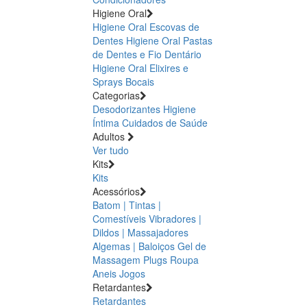
Higiene Oral
Higiene Oral Escovas de
Dentes
Higiene Oral Pastas
de Dentes e Fio Dentário
Higiene Oral Elixires e
Sprays Bocais
Categorias
Desodorizantes
Higiene
Íntima
Cuidados de Saúde
Adultos
Ver tudo
Kits
Kits
Acessórios
Batom | Tintas |
Comestíveis
Vibradores |
Dildos | Massajadores
Algemas | Baloiços
Gel de
Massagem
Plugs
Roupa
Aneis
Jogos
Retardantes
Retardantes