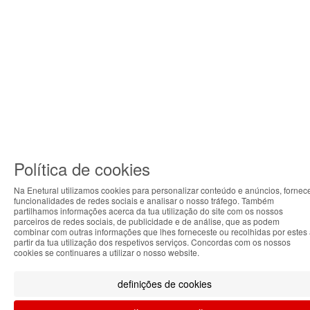
Política de cookies
Na Enetural utilizamos cookies para personalizar conteúdo e anúncios, fornec
funcionalidades de redes sociais e analisar o nosso tráfego. Também
ABOUT THE COOKIES
partilhamos informações acerca da tua utilização do site com os nossos
parceiros de redes sociais, de publicidade e de análise, que as podem
Enetural handles information about your visit using
combinar com outras informações que lhes forneceste ou recolhidas por estes
partir da tua utilização dos respetivos serviços. Concordas com os nossos
cookies that improve the performance of the website,
cookies se continuares a utilizar o nosso website.
facilitate sharing via social networks and offer
advertising tailored to your interests. By continuing to
definições de cookies
browse our site, you accept the use of these cookies.
For more information, see our Privacy and Cookie