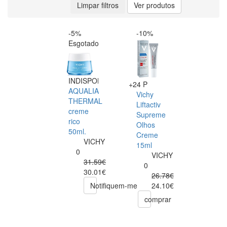
Limpar filtros
Ver produtos
-5%
-10%
Esgotado
INDISPONÍVEL
+24 P
AQUALIA
Vichy
THERMAL
Liftactiv
creme
Supreme
rico
Olhos
50ml.
Creme
VICHY
15ml
0
VICHY
31.59€
0
30.01€
26.78€
24.10€
Notifiquem-me
comprar