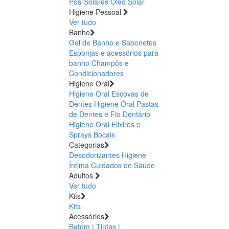
Pós-Solares
Óleo Solar
Higiene Pessoal
Ver tudo
Banho
Gel de Banho e Sabonetes
Esponjas e acessórios para
banho
Champôs e
Condicionadores
Higiene Oral
Higiene Oral Escovas de
Dentes
Higiene Oral Pastas
de Dentes e Fio Dentário
Higiene Oral Elixires e
Sprays Bocais
Categorias
Desodorizantes
Higiene
Íntima
Cuidados de Saúde
Adultos
Ver tudo
Kits
Kits
Acessórios
Batom | Tintas |