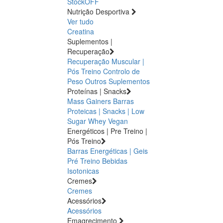
StockOFF
Nutrição Desportiva
Ver tudo
Creatina
Suplementos |
Recuperação
Recuperação Muscular |
Pós Treino
Controlo de
Peso
Outros Suplementos
Proteínas | Snacks
Mass Gainers
Barras
Proteicas | Snacks | Low
Sugar
Whey
Vegan
Energéticos | Pre Treino |
Pós Treino
Barras Energéticas | Geis
Pré Treino
Bebidas
Isotonicas
Cremes
Cremes
Acessórios
Acessórios
Emagrecimento