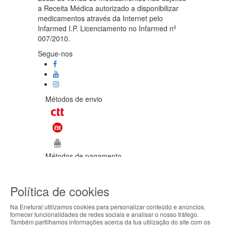
a Receita Médica autorizado a disponibilizar
medicamentos através da Internet pelo
Infarmed I.P. Licenciamento no Infarmed nº
007/2010.
Segue-nos
Métodos de envio
Métodos de pagamento
©Enetural 2026
Política de cookies
Todos os direitos reservados / Salvo
indicação de contrário as promoções
Na Enetural utilizamos cookies para personalizar conteúdo e anúncios,
apresentadas são válidas até ao dia 11-
fornecer funcionalidades de redes sociais e analisar o nosso tráfego.
08-2026.
Também partilhamos informações acerca da tua utilização do site com os