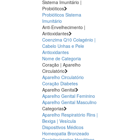
Sistema Imunitário |
Probióticos
Probióticos
Sistema
Imunitário
Anti-Envelhecimento |
Antioxidantes
Coenzima Q10
Colagénio |
Cabelo Unhas e Pele
Antioxidantes
Nome de Categoria
Coração | Aparelho
Circulatório
Aparelho Circulatório
Coração
Diabetes
Aparelho Genital
Aparelho Genital Feminino
Aparelho Genital Masculino
Categorias
Aparelho Respiratório
Rins |
Bexiga | Vesícula
Dispositivos Médicos
Homeopatia
Bronzeado
Desintoxicantes Hepáticos