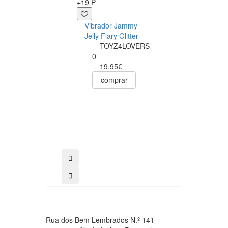
+19 P
+11 P
Vibrador Jammy
Gel Lubrificante
Jelly Flary Glitter
com sabor a
TOYZ4LOVERS
chupa de Cereja
0
60ml
19.95€
undefined
0
comprar
11.95€
comprar
Rua dos Bem Lembrados N.º 141