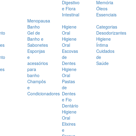
Digestivo
Memória
e Flora
Óleos
Intestinal
Essenciais
Menopausa
Banho
Higiene
Categorias
nto
Gel de
Oral
Desodorizantes
Banho e
Higiene
Higiene
es
Sabonetes
Oral
Íntima
Esponjas
Escovas
Cuidados
nto
e
de
de
acessórios
Dentes
Saúde
es
para
Higiene
banho
Oral
Champôs
Pastas
e
de
Condicionadores
Dentes
e Fio
Dentário
Higiene
Oral
Elixires
e
Sprays