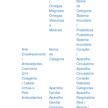
|
Nome
Ómegas
de
Magnésio
Categoria
Ómegas
Sistema
Vitaminas
Imunitário
e
|
Minerais
Probióticos
Probióticos
Sistema
Imunitário
Anti-
Nome
Coração
Envelhecimento
de
|
|
Categoria
Aparelho
Antioxidantes
Circulatório
Coenzima
Aparelho
Q10
Circulatório
Colagénio
Coração
| Cabelo
Diabetes
Unhas e
Aparelho
Categorias
Pele
Genital
Aparelho
Antioxidantes
Aparelho
Respiratório
Genital
Rins |
Feminino
Bexiga |