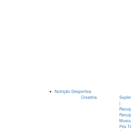
Nutrição Desportiva
Creatina
Suple
|
Recup
Recup
Muscul
Pós T