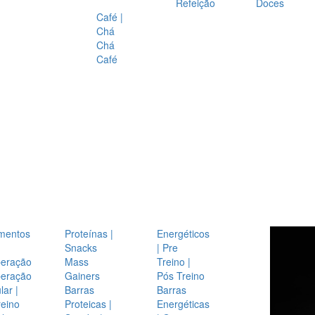
Refeição
Doces
Café |
Chá
Chá
Café
mentos
Proteínas |
Energéticos
Snacks
| Pre
eração
Mass
Treino |
eração
Gainers
Pós Treino
ar |
Barras
Barras
reino
Proteicas |
Energéticas