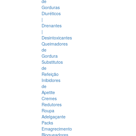
de
Gorduras
Diuréticos
|
Drenantes
|
Desintoxicantes
Queimadores
de
Gordura
Substitutos
de
Refeição
Inibidores
de
Apetite
Cremes
Redutores
Roupa
Adelgaçante
Packs
Emagrecimento
Bloqueadores