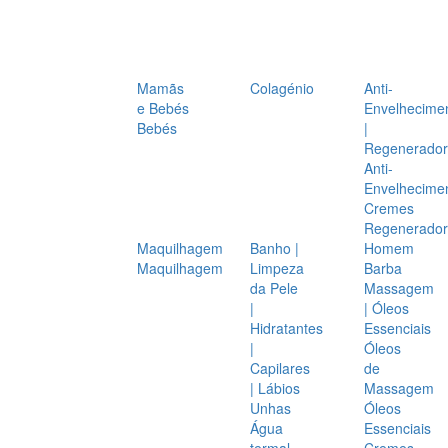
Mamãs
Colagénio
Anti-
e Bebés
Envelhecime
Bebés
|
Regenerador
Anti-
Envelhecime
Cremes
Regenerador
Maquilhagem
Banho |
Homem
Maquilhagem
Limpeza
Barba
da Pele
Massagem
|
| Óleos
Hidratantes
Essenciais
|
Óleos
Capilares
de
| Lábios
Massagem
Unhas
Óleos
Água
Essenciais
termal
Cremes