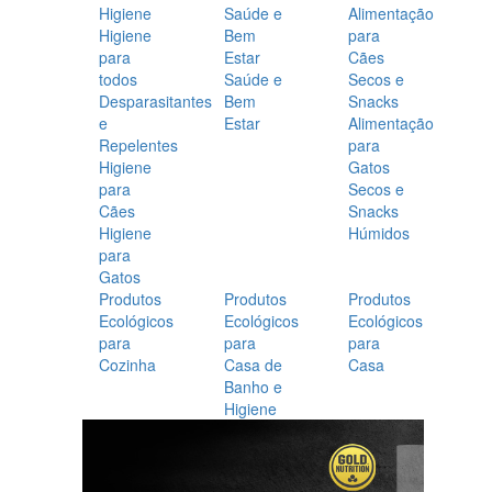
Higiene
Saúde e
Alimentação
Higiene
Bem
para
para
Estar
Cães
todos
Saúde e
Secos e
Desparasitantes
Bem
Snacks
e
Estar
Alimentação
Repelentes
para
Higiene
Gatos
para
Secos e
Cães
Snacks
Higiene
Húmidos
para
Gatos
Produtos
Produtos
Produtos
Ecológicos
Ecológicos
Ecológicos
para
para
para
Cozinha
Casa de
Casa
Banho e
Higiene