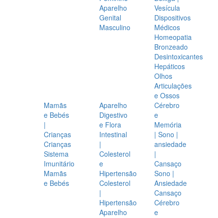
Aparelho
Vesícula
Genital
Dispositivos
Masculino
Médicos
Homeopatia
Bronzeado
Desintoxicantes
Hepáticos
Olhos
Articulações
e Ossos
Mamãs
Aparelho
Cérebro
e Bebés
Digestivo
e
|
e Flora
Memória
Crianças
Intestinal
| Sono |
Crianças
|
ansiedade
Sistema
Colesterol
|
Imunitário
e
Cansaço
Mamãs
Hipertensão
Sono |
e Bebés
Colesterol
Ansiedade
|
Cansaço
Hipertensão
Cérebro
Aparelho
e