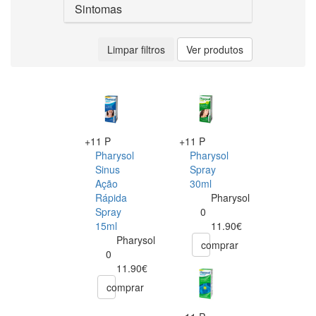
Sintomas
Limpar filtros
Ver produtos
+11 P
+11 P
Pharysol
Pharysol
Sinus
Spray
Ação
30ml
Rápida
Pharysol
Spray
0
15ml
11.90€
Pharysol
comprar
0
11.90€
comprar