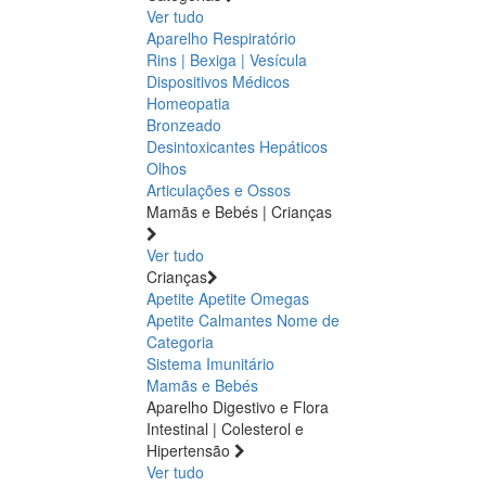
Ver tudo
Aparelho Respiratório
Rins | Bexiga | Vesícula
Dispositivos Médicos
Homeopatia
Bronzeado
Desintoxicantes Hepáticos
Olhos
Articulações e Ossos
Mamãs e Bebés | Crianças
Ver tudo
Crianças
Apetite
Apetite
Omegas
Apetite
Calmantes
Nome de
Categoria
Sistema Imunitário
Mamãs e Bebés
Aparelho Digestivo e Flora
Intestinal | Colesterol e
Hipertensão
Ver tudo