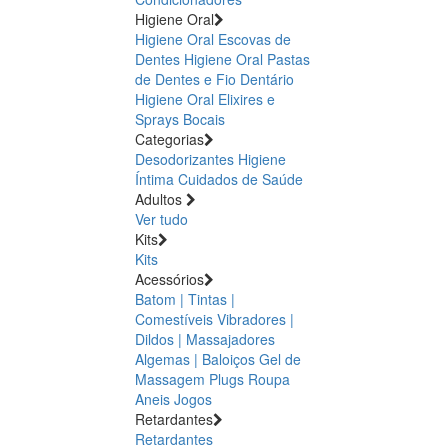
Higiene Oral
Higiene Oral Escovas de
Dentes
Higiene Oral Pastas
de Dentes e Fio Dentário
Higiene Oral Elixires e
Sprays Bocais
Categorias
Desodorizantes
Higiene
Íntima
Cuidados de Saúde
Adultos
Ver tudo
Kits
Kits
Acessórios
Batom | Tintas |
Comestíveis
Vibradores |
Dildos | Massajadores
Algemas | Baloiços
Gel de
Massagem
Plugs
Roupa
Aneis
Jogos
Retardantes
Retardantes