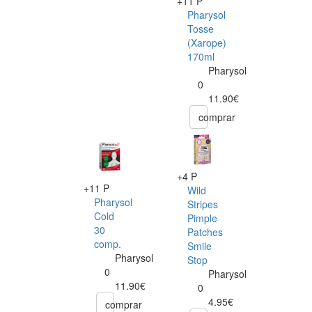
+11 P
Pharysol
Tosse
(Xarope)
170ml
Pharysol
0
11.90€
comprar
+4 P
+11 P
Wild
Pharysol
Stripes
Cold
Pimple
30
Patches
comp.
Smile
Pharysol
Stop
0
Pharysol
11.90€
0
4.95€
comprar