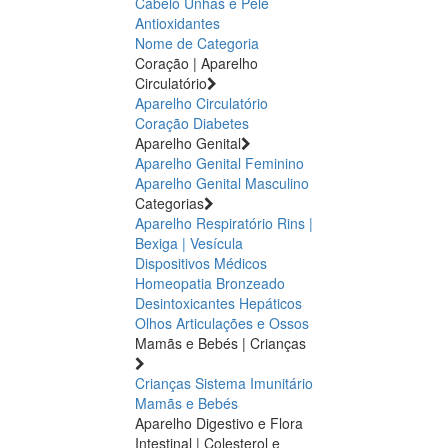
Cabelo Unhas e Pele
Antioxidantes
Nome de Categoria
Coração | Aparelho
Circulatório
Aparelho Circulatório
Coração
Diabetes
Aparelho Genital
Aparelho Genital Feminino
Aparelho Genital Masculino
Categorias
Aparelho Respiratório
Rins |
Bexiga | Vesícula
Dispositivos Médicos
Homeopatia
Bronzeado
Desintoxicantes Hepáticos
Olhos
Articulações e Ossos
Mamãs e Bebés | Crianças
Crianças
Sistema Imunitário
Mamãs e Bebés
Aparelho Digestivo e Flora
Intestinal | Colesterol e