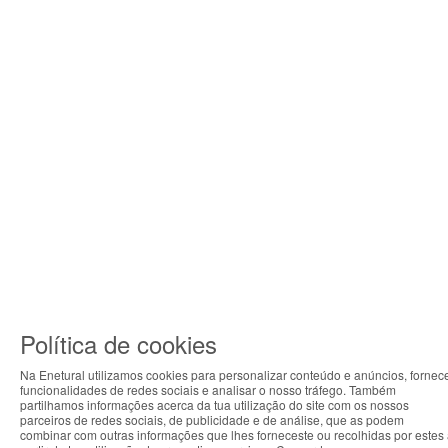
Política de cookies
Na Enetural utilizamos cookies para personalizar conteúdo e anúncios, fornec
funcionalidades de redes sociais e analisar o nosso tráfego. Também
ABOUT THE COOKIES
partilhamos informações acerca da tua utilização do site com os nossos
parceiros de redes sociais, de publicidade e de análise, que as podem
Enetural handles information about your visit using
combinar com outras informações que lhes forneceste ou recolhidas por estes