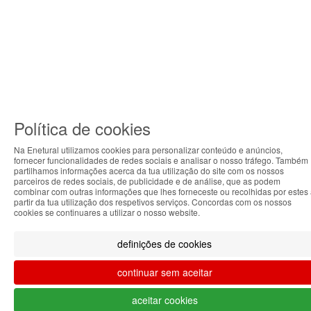
Política de cookies
Na Enetural utilizamos cookies para personalizar conteúdo e anúncios,
fornecer funcionalidades de redes sociais e analisar o nosso tráfego. Também
ABOUT THE COOKIES
partilhamos informações acerca da tua utilização do site com os nossos
parceiros de redes sociais, de publicidade e de análise, que as podem
Enetural handles information about your visit using
combinar com outras informações que lhes forneceste ou recolhidas por estes
partir da tua utilização dos respetivos serviços. Concordas com os nossos
cookies that improve the performance of the website,
cookies se continuares a utilizar o nosso website.
facilitate sharing via social networks and offer
advertising tailored to your interests. By continuing to
definições de cookies
browse our site, you accept the use of these cookies.
For more information, see our Privacy and Cookie
continuar sem aceitar
Policy. You can configure your preferences in Cookie
settings.
aceitar cookies