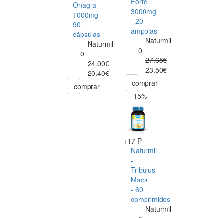
Forte
Onagra
3000mg
1000mg
- 20
90
ampolas
cápsulas
Naturmil
Naturmil
0
0
27.65€
24.00€
23.50€
20.40€
comprar
comprar
-15%
+17 P
Naturmil
-
Tribulus
Maca
- 60
comprimidos
Naturmil