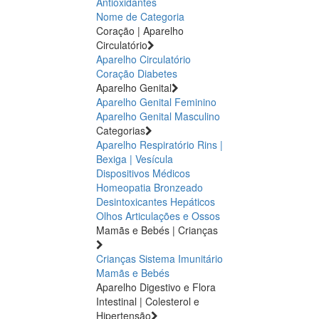
Antioxidantes
Nome de Categoria
Coração | Aparelho
Circulatório
Aparelho Circulatório
Coração
Diabetes
Aparelho Genital
Aparelho Genital Feminino
Aparelho Genital Masculino
Categorias
Aparelho Respiratório
Rins |
Bexiga | Vesícula
Dispositivos Médicos
Homeopatia
Bronzeado
Desintoxicantes Hepáticos
Olhos
Articulações e Ossos
Mamãs e Bebés | Crianças
Crianças
Sistema Imunitário
Mamãs e Bebés
Aparelho Digestivo e Flora
Intestinal | Colesterol e
Hipertensão