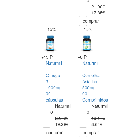
0
21.00€
17.85€
comprar
-15%
-15%
+19 P
+8 P
Naturmil
Naturmil
-
-
Omega
Centelha
3
Asiática
1000mg
500mg
90
90
cápsulas
Comprimidos
Naturmil
Naturmil
0
0
22.70€
10.17€
19.29€
8.64€
comprar
comprar