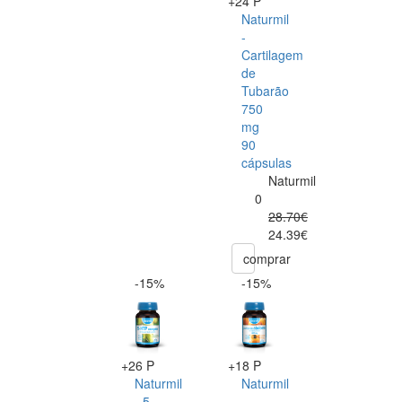
+24 P
Naturmil
-
Cartilagem
de
Tubarão
750
mg
90
cápsulas
Naturmil
0
28.70€
24.39€
comprar
-15%
-15%
+26 P
+18 P
Naturmil
Naturmil
- 5
-