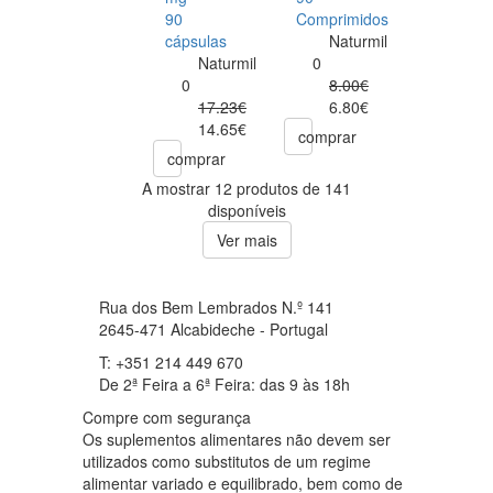
90
Comprimidos
cápsulas
Naturmil
Naturmil
0
0
8.00€
17.23€
6.80€
14.65€
comprar
comprar
A mostrar 12 produtos de 141
disponíveis
Ver mais
Rua dos Bem Lembrados N.º 141
2645-471 Alcabideche - Portugal
T: +351 214 449 670
De 2ª Feira a 6ª Feira: das 9 às 18h
Compre com segurança
Os suplementos alimentares não devem ser
utilizados como substitutos de um regime
alimentar variado e equilibrado, bem como de