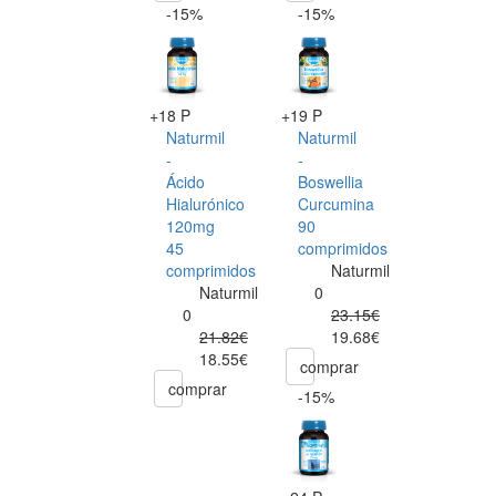
-15%
-15%
+18 P
+19 P
Naturmil
Naturmil
-
-
Ácido
Boswellia
Hialurónico
Curcumina
120mg
90
45
comprimidos
comprimidos
Naturmil
Naturmil
0
0
23.15€
21.82€
19.68€
18.55€
comprar
comprar
-15%