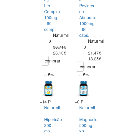
htp
Pevides
Complex
de
100mg
Abobora
- 60
1000mg
comp.
- 90
Naturmil
cáps.
0
Naturmil
30.71€
0
26.10€
21.47€
18.25€
comprar
comprar
-15%
-15%
+14 P
+6 P
Naturmil
Naturmil
-
-
Hipericão
Magnésio
300
500mg
mg
90