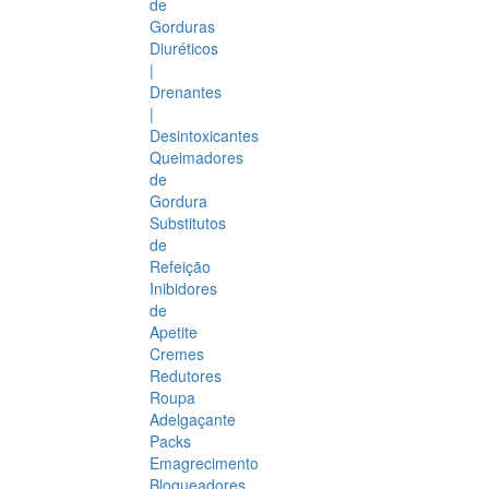
de
Gorduras
Diuréticos
|
Drenantes
|
Desintoxicantes
Queimadores
de
Gordura
Substitutos
de
Refeição
Inibidores
de
Apetite
Cremes
Redutores
Roupa
Adelgaçante
Packs
Emagrecimento
Bloqueadores