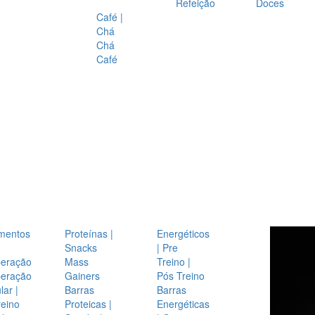
Refeição
Doces
Café |
Chá
Chá
Café
mentos
Proteínas |
Energéticos
Snacks
| Pre
eração
Mass
Treino |
eração
Gainers
Pós Treino
ar |
Barras
Barras
reino
Proteicas |
Energéticas