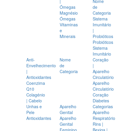
|
Nome
Ómegas
de
Magnésio
Categoria
Ómegas
Sistema
Vitaminas
Imunitário
e
|
Minerais
Probióticos
Probióticos
Sistema
Imunitário
Anti-
Nome
Coração
Envelhecimento
de
|
|
Categoria
Aparelho
Antioxidantes
Circulatório
Coenzima
Aparelho
Q10
Circulatório
Colagénio
Coração
| Cabelo
Diabetes
Unhas e
Aparelho
Categorias
Pele
Genital
Aparelho
Antioxidantes
Aparelho
Respiratório
Genital
Rins |
Feminino
Bexiga |