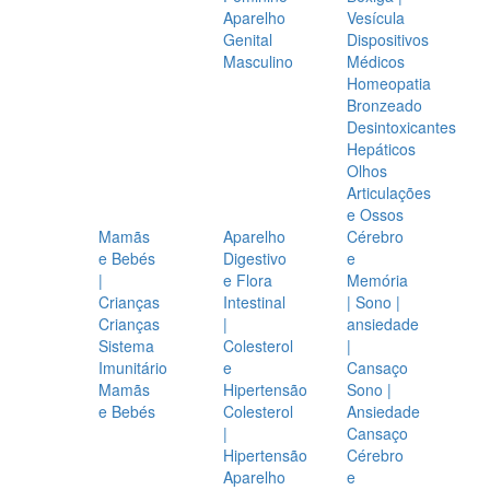
Aparelho
Vesícula
Genital
Dispositivos
Masculino
Médicos
Homeopatia
Bronzeado
Desintoxicantes
Hepáticos
Olhos
Articulações
e Ossos
Mamãs
Aparelho
Cérebro
e Bebés
Digestivo
e
|
e Flora
Memória
Crianças
Intestinal
| Sono |
Crianças
|
ansiedade
Sistema
Colesterol
|
Imunitário
e
Cansaço
Mamãs
Hipertensão
Sono |
e Bebés
Colesterol
Ansiedade
|
Cansaço
Hipertensão
Cérebro
Aparelho
e