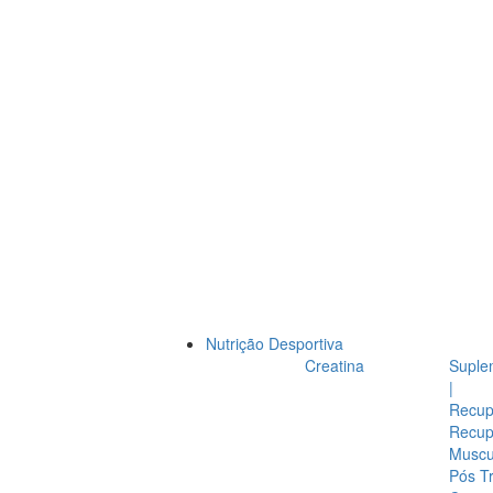
Nutrição Desportiva
Creatina
Suple
|
Recup
Recup
Muscul
Pós T