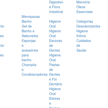
Digestivo
Memória
e Flora
Óleos
Intestinal
Essenciais
Menopausa
Banho
Higiene
Categorias
nto
Gel de
Oral
Desodorizantes
Banho e
Higiene
Higiene
es
Sabonetes
Oral
Íntima
Esponjas
Escovas
Cuidados
nto
e
de
de
acessórios
Dentes
Saúde
es
para
Higiene
banho
Oral
Champôs
Pastas
e
de
Condicionadores
Dentes
e Fio
Dentário
Higiene
Oral
Elixires
e
Sprays