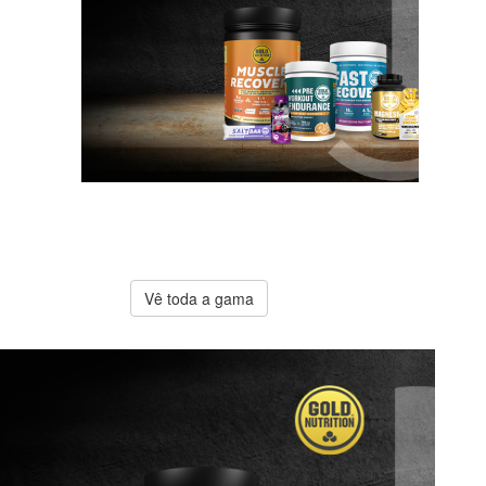
A melhor
oferta
Gold
Nutrition
Vê toda a gama