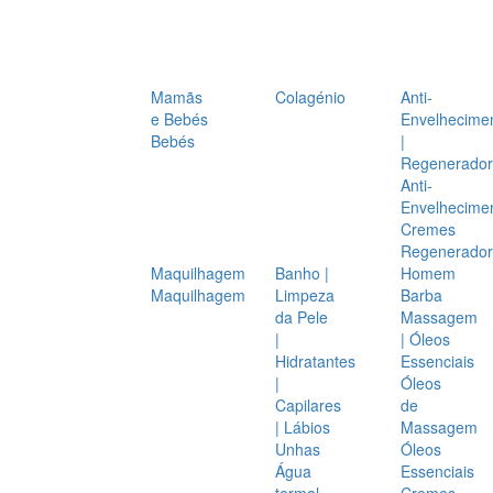
Mamãs
Colagénio
Anti-
e Bebés
Envelhecime
Bebés
|
Regenerador
Anti-
Envelhecime
Cremes
Regenerador
Maquilhagem
Banho |
Homem
Maquilhagem
Limpeza
Barba
da Pele
Massagem
|
| Óleos
Hidratantes
Essenciais
|
Óleos
Capilares
de
| Lábios
Massagem
Unhas
Óleos
Água
Essenciais
termal
Cremes