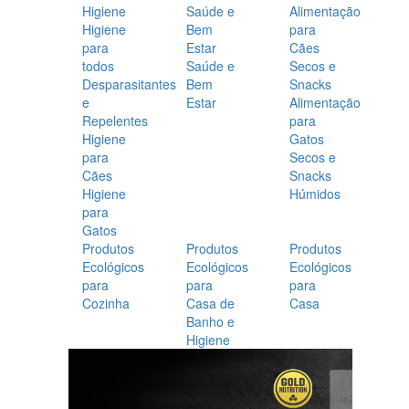
Higiene
Saúde e
Alimentação
Higiene
Bem
para
para
Estar
Cães
todos
Saúde e
Secos e
Desparasitantes
Bem
Snacks
e
Estar
Alimentação
Repelentes
para
Higiene
Gatos
para
Secos e
Cães
Snacks
Higiene
Húmidos
para
Gatos
Produtos
Produtos
Produtos
Ecológicos
Ecológicos
Ecológicos
para
para
para
Cozinha
Casa de
Casa
Banho e
Higiene