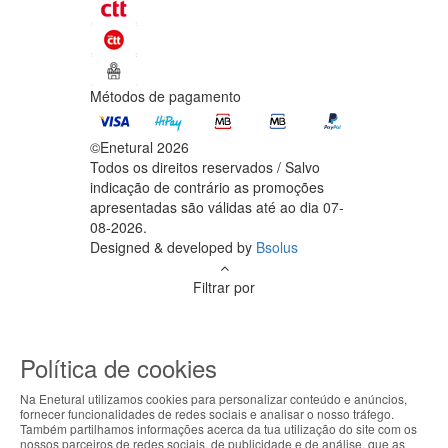
Métodos de pagamento
©Enetural 2026
Todos os direitos reservados / Salvo
indicação de contrário as promoções
apresentadas são válidas até ao dia 07-
08-2026.
Designed & developed by
Bsolus
Filtrar por
Limpar filtros
Filtrar
Política de cookies
Na Enetural utilizamos cookies para personalizar conteúdo e anúncios,
fornecer funcionalidades de redes sociais e analisar o nosso tráfego.
O teu carrinho está vazio.
ABOUT THE COOKIES
Também partilhamos informações acerca da tua utilização do site com os
nossos parceiros de redes sociais, de publicidade e de análise, que as
Voltar à loja