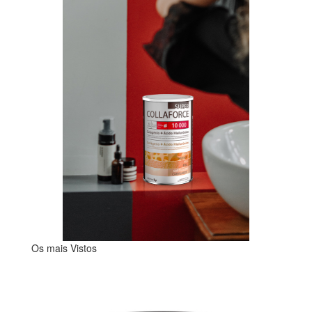
Os mais Vistos
-25
Esgo