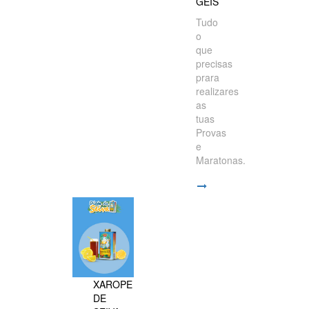
GÉIS
Tudo
o
que
precisas
prara
realizares
as
tuas
Provas
e
Maratonas.
XAROPE
DE