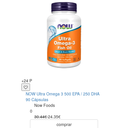
+24 P
+23 P
NOW Ultra Omega 3 500 EPA / 250 DHA
Magn
90 Cápsulas
Cáps
Now Foods
0
0
30.44€
24.35€
comprar