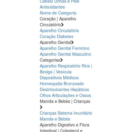
Cabelo Unhas e Pele
Antioxidantes
Nome de Categoria
Coração | Aparelho
Circulatório
Aparelho Circulatório
Coração
Diabetes
Aparelho Genital
Aparelho Genital Feminino
Aparelho Genital Masculino
Categorias
Aparelho Respiratório
Rins |
Bexiga | Vesícula
Dispositivos Médicos
Homeopatia
Bronzeado
Desintoxicantes Hepáticos
Olhos
Articulações e Ossos
Mamãs e Bebés | Crianças
Crianças
Sistema Imunitário
Mamãs e Bebés
Aparelho Digestivo e Flora
Intestinal | Colesterol e