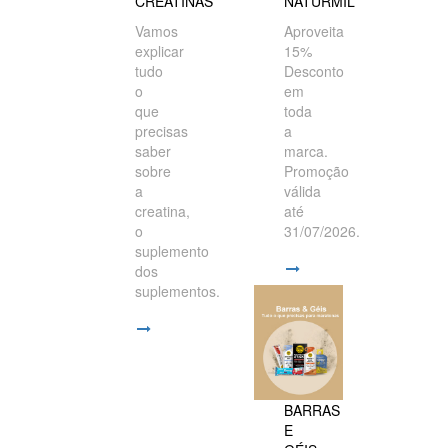
CREATINAS
NATURMIL
Vamos
Aproveita
explicar
15%
tudo
Desconto
o
em
que
toda
precisas
a
saber
marca.
sobre
Promoção
a
válida
creatina,
até
o
31/07/2026.
suplemento
dos
suplementos.
BARRAS
E