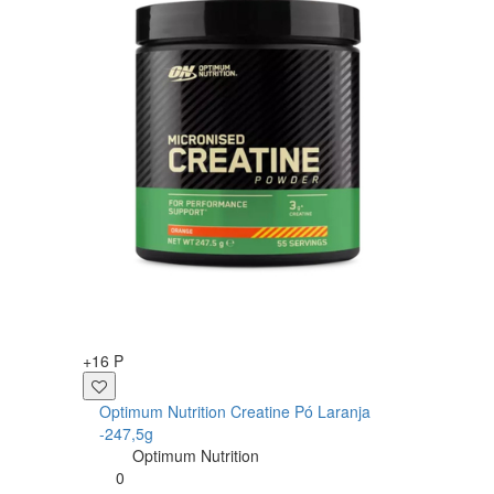
IND
Opti
+16 P
Crea
0
Optimum Nutrition Creatine Pó Laranja
-247,5g
Optimum Nutrition
0