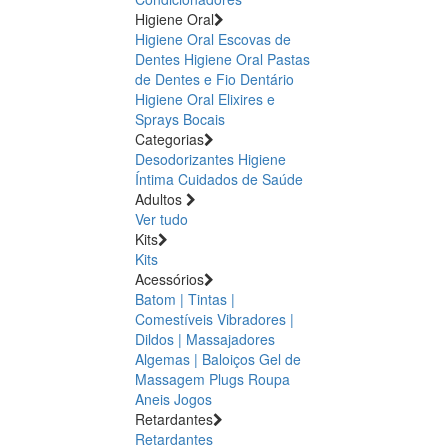
Higiene Oral
Higiene Oral Escovas de
Dentes
Higiene Oral Pastas
de Dentes e Fio Dentário
Higiene Oral Elixires e
Sprays Bocais
Categorias
Desodorizantes
Higiene
Íntima
Cuidados de Saúde
Adultos
Ver tudo
Kits
Kits
Acessórios
Batom | Tintas |
Comestíveis
Vibradores |
Dildos | Massajadores
Algemas | Baloiços
Gel de
Massagem
Plugs
Roupa
Aneis
Jogos
Retardantes
Retardantes