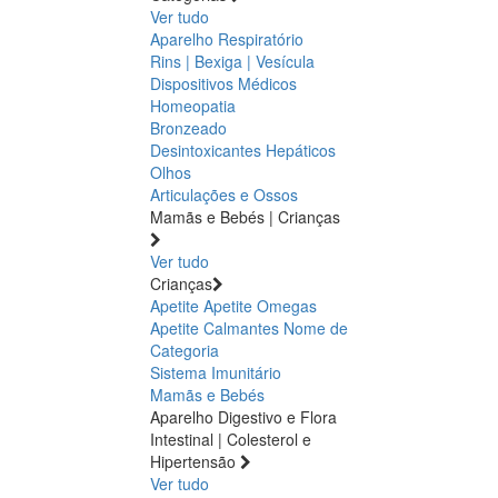
Ver tudo
Aparelho Respiratório
Rins | Bexiga | Vesícula
Dispositivos Médicos
Homeopatia
Bronzeado
Desintoxicantes Hepáticos
Olhos
Articulações e Ossos
Mamãs e Bebés | Crianças
Ver tudo
Crianças
Apetite
Apetite
Omegas
Apetite
Calmantes
Nome de
Categoria
Sistema Imunitário
Mamãs e Bebés
Aparelho Digestivo e Flora
Intestinal | Colesterol e
Hipertensão
Ver tudo