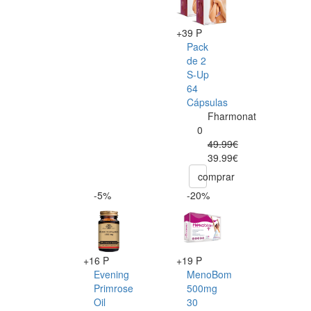
+39 P
Pack
de 2
S-Up
64
Cápsulas
Fharmonat
0
49.99€
39.99€
comprar
-5%
-20%
+16 P
+19 P
Evening
MenoBom
Primrose
500mg
Oil
30