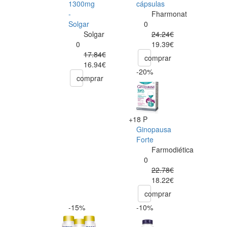
1300mg
cápsulas
-
Fharmonat
Solgar
0
Solgar
24.24€
0
19.39€
17.84€
comprar
16.94€
-20%
comprar
+18 P
Ginopausa
Forte
Farmodiética
0
22.78€
18.22€
comprar
-15%
-10%