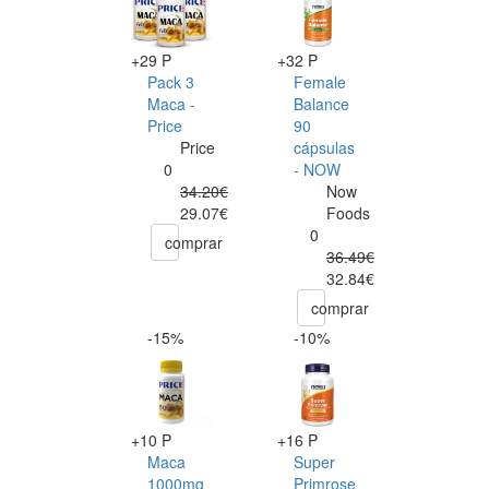
+29 P
+32 P
Pack 3
Female
Maca -
Balance
Price
90
Price
cápsulas
0
- NOW
34.20€
Now
29.07€
Foods
0
comprar
36.49€
32.84€
comprar
-15%
-10%
+10 P
+16 P
Maca
Super
1000mg
Primrose