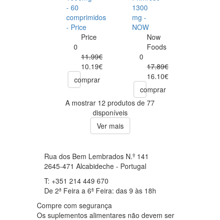
- 60
1300
comprimidos
mg -
- Price
NOW
Price
Now
0
Foods
11.99€
0
10.19€
17.89€
16.10€
comprar
comprar
A mostrar 12 produtos de 77
disponíveis
Ver mais
Rua dos Bem Lembrados N.º 141
2645-471 Alcabideche - Portugal
T: +351 214 449 670
De 2ª Feira a 6ª Feira: das 9 às 18h
Compre com segurança
Os suplementos alimentares não devem ser