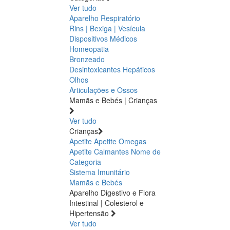
Ver tudo
Aparelho Respiratório
Rins | Bexiga | Vesícula
Dispositivos Médicos
Homeopatia
Bronzeado
Desintoxicantes Hepáticos
Olhos
Articulações e Ossos
Mamãs e Bebés | Crianças
Ver tudo
Crianças
Apetite
Apetite
Omegas
Apetite
Calmantes
Nome de
Categoria
Sistema Imunitário
Mamãs e Bebés
Aparelho Digestivo e Flora
Intestinal | Colesterol e
Hipertensão
Ver tudo