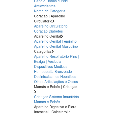
Cabelo Unhas e Pele
Antioxidantes
Nome de Categoria
Coração | Aparelho
Circulatório
Aparelho Circulatório
Coração
Diabetes
Aparelho Genital
Aparelho Genital Feminino
Aparelho Genital Masculino
Categorias
Aparelho Respiratório
Rins |
Bexiga | Vesícula
Dispositivos Médicos
Homeopatia
Bronzeado
Desintoxicantes Hepáticos
Olhos
Articulações e Ossos
Mamãs e Bebés | Crianças
Crianças
Sistema Imunitário
Mamãs e Bebés
Aparelho Digestivo e Flora
Intestinal | Colesterol e