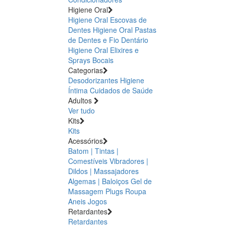
Higiene Oral
Higiene Oral Escovas de
Dentes
Higiene Oral Pastas
de Dentes e Fio Dentário
Higiene Oral Elixires e
Sprays Bocais
Categorias
Desodorizantes
Higiene
Íntima
Cuidados de Saúde
Adultos
Ver tudo
Kits
Kits
Acessórios
Batom | Tintas |
Comestíveis
Vibradores |
Dildos | Massajadores
Algemas | Baloiços
Gel de
Massagem
Plugs
Roupa
Aneis
Jogos
Retardantes
Retardantes