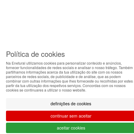
Política de cookies
Na Enetural utilizamos cookies para personalizar conteúdo e anúncios,
fornecer funcionalidades de redes sociais e analisar o nosso tráfego. Também
ABOUT THE COOKIES
partilhamos informações acerca da tua utilização do site com os nossos
parceiros de redes sociais, de publicidade e de análise, que as podem
Enetural handles information about your visit using
combinar com outras informações que lhes forneceste ou recolhidas por estes
partir da tua utilização dos respetivos serviços. Concordas com os nossos
cookies that improve the performance of the website,
cookies se continuares a utilizar o nosso website.
facilitate sharing via social networks and offer
advertising tailored to your interests. By continuing to
definições de cookies
browse our site, you accept the use of these cookies.
For more information, see our Privacy and Cookie
continuar sem aceitar
Policy. You can configure your preferences in Cookie
settings.
aceitar cookies