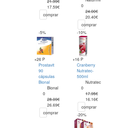
21.99€
0
17.59€
24.00€
comprar
20.40€
comprar
-5%
-10%
+26 P
+16 P
Prostavit
Cranberry
90
Nutratec-
cápsulas
500ml
Bional
Nutratec
Bional
0
0
17.95€
28.09€
16.16€
26.69€
comprar
comprar
-20%