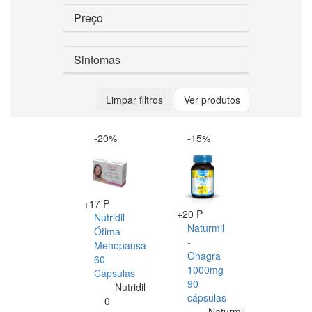
Preço
Sintomas
Limpar filtros
Ver produtos
-20%
-15%
+17 P
+20 P
Nutridil
Naturmil
Ótima
-
Menopausa
Onagra
60
1000mg
Cápsulas
90
Nutridil
cápsulas
0
Naturmil