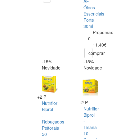
AF
Óleos
Essenciais
Forte
30ml
Própomax
0
11.40€
comprar
-15%
-15%
Novidade
Novidade
+2 P
+2 P
Nutriflor
Nutriflor
Biprol
Biprol
-
-
Rebuçados
Tisana
Peitorais
10
50