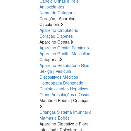
Cabelo Unhas e Pele
Antioxidantes
Nome de Categoria
Coração | Aparelho
Circulatório
Aparelho Circulatório
Coração
Diabetes
Aparelho Genital
Aparelho Genital Feminino
Aparelho Genital Masculino
Categorias
Aparelho Respiratório
Rins |
Bexiga | Vesícula
Dispositivos Médicos
Homeopatia
Bronzeado
Desintoxicantes Hepáticos
Olhos
Articulações e Ossos
Mamãs e Bebés | Crianças
Crianças
Sistema Imunitário
Mamãs e Bebés
Aparelho Digestivo e Flora
Intestinal | Colesterol e