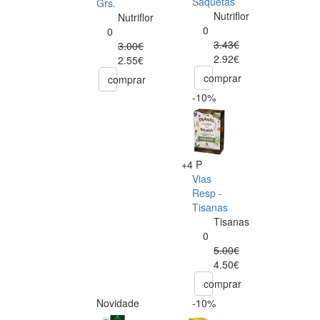
Saquetas
Grs.
Nutriflor
Nutriflor
0
0
3.43€
3.00€
2.92€
2.55€
comprar
comprar
-10%
+4 P
Vias
Resp -
Tisanas
Tisanas
0
5.00€
4.50€
comprar
Novidade
-10%