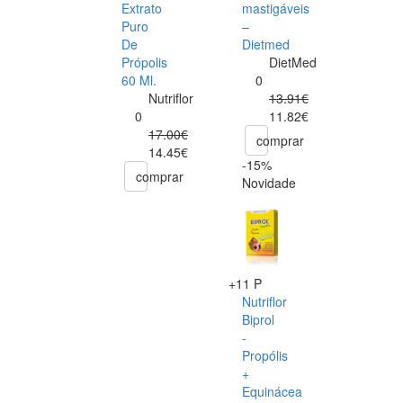
Extrato
mastigáveis
Puro
–
De
Dietmed
Própolis
DietMed
60 Ml.
0
Nutriflor
13.91€
0
11.82€
17.00€
comprar
14.45€
-15%
comprar
Novidade
+11 P
Nutriflor
Biprol
-
Propólis
+
Equinácea