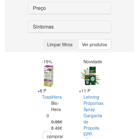
Preço
Sintomas
Limpar filtros
Ver produtos
-15%
Novidade
+8 P
+11 P
TossiHera
Lehning
Bio-
Própomax
Hera
Spray
0
Garganta
9.95€
de
8.46€
Própolis
EPP-
comprar