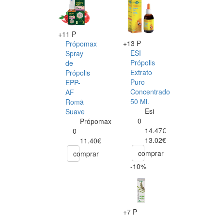
+11 P
+13 P
Própomax
ESI
Spray
Própolis
de
Extrato
Própolis
Puro
EPP-
Concentrado
AF
50 Ml.
Romã
Esi
Suave
0
Própomax
14.47€
0
13.02€
11.40€
comprar
comprar
-10%
+7 P