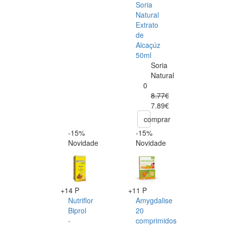
Soria
Natural
Extrato
de
Alcaçúz
50ml
Soria
Natural
0
8.77€
7.89€
comprar
-15%
-15%
Novidade
Novidade
+14 P
+11 P
Nutriflor
Amygdalise
Biprol
20
-
comprimidos