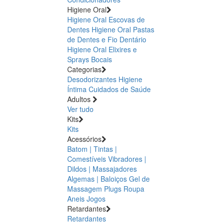
Higiene Oral
Higiene Oral Escovas de
Dentes
Higiene Oral Pastas
de Dentes e Fio Dentário
Higiene Oral Elixires e
Sprays Bocais
Categorias
Desodorizantes
Higiene
Íntima
Cuidados de Saúde
Adultos
Ver tudo
Kits
Kits
Acessórios
Batom | Tintas |
Comestíveis
Vibradores |
Dildos | Massajadores
Algemas | Baloiços
Gel de
Massagem
Plugs
Roupa
Aneis
Jogos
Retardantes
Retardantes