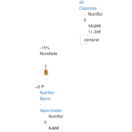
30
Cápsulas
Nutriflor
0
13.29€
11.30€
comprar
-15%
Novidade
+5 P
Nutriflor
Biprol
-
Vaporizador
Nutriflor
0
5.89€