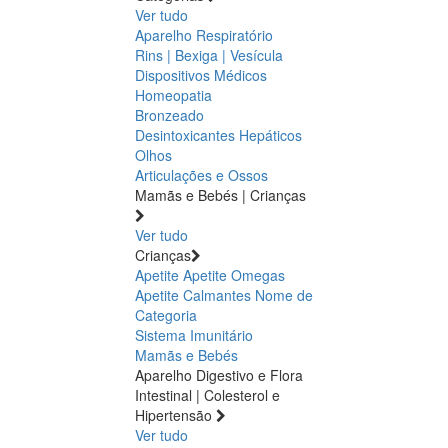
Ver tudo
Aparelho Respiratório
Rins | Bexiga | Vesícula
Dispositivos Médicos
Homeopatia
Bronzeado
Desintoxicantes Hepáticos
Olhos
Articulações e Ossos
Mamãs e Bebés | Crianças
Ver tudo
Crianças
Apetite
Apetite
Omegas
Apetite
Calmantes
Nome de
Categoria
Sistema Imunitário
Mamãs e Bebés
Aparelho Digestivo e Flora
Intestinal | Colesterol e
Hipertensão
Ver tudo