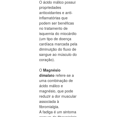
O ácido málico possui
propriedades
antioxidantes e anti-
inflamatórias que
podem ser benéficas
no tratamento de
isquemia do miocárdio
(um tipo de doença
cardíaca marcada pela
diminuição do fluxo de
sangue ao músculo do
coração).
O
Magnésio
dimalato
refere-se a
uma combinação de
ácido málico e
magnésio, que pode
reduzir a dor muscular
associada à
fibromialgia.
A fadiga é um sintoma
comum da fibromialgia.