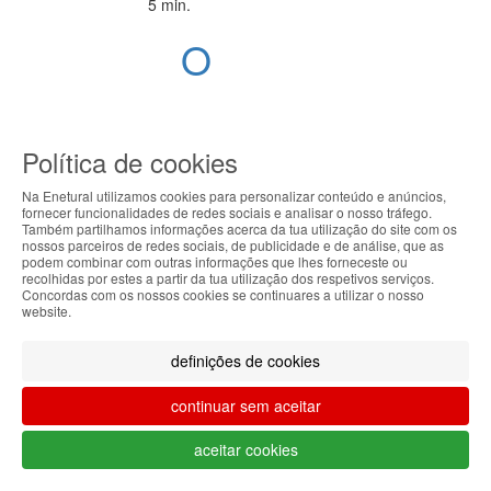
5 min.
O
Mundo
dos
Política de cookies
Suplementos
Na Enetural utilizamos cookies para personalizar conteúdo e anúncios,
Desportivos:
fornecer funcionalidades de redes sociais e analisar o nosso tráfego.
Também partilhamos informações acerca da tua utilização do site com os
ABOUT THE COOKIES
nossos parceiros de redes sociais, de publicidade e de análise, que as
O Guia
podem combinar com outras informações que lhes forneceste ou
Enetural handles information about your visit using
recolhidas por estes a partir da tua utilização dos respetivos serviços.
Concordas com os nossos cookies se continuares a utilizar o nosso
Descomplicado
cookies that improve the performance of the
website.
website, facilitate sharing via social networks and
para
offer advertising tailored to your interests. By
definições de cookies
continuing to browse our site, you accept the use of
uma
these cookies. For more information, see our
continuar sem aceitar
Privacy and Cookie Policy. You can configure your
Vida
preferences in Cookie settings.
aceitar cookies
Ativa e
Accepted