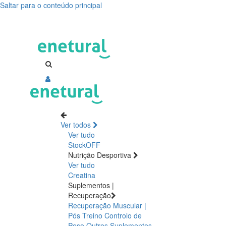
Saltar para o conteúdo principal
dimalato,
magnésio,
cansaço,
fadiga,
falta
de
Ver todos
energia,
Ver tudo
StockOFF
suplementos
Nutrição Desportiva
Ver tudo
para
Creatina
Suplementos |
dar
Recuperação
Recuperação Muscular |
energia
Pós Treino
Controlo de
Peso
Outros Suplementos