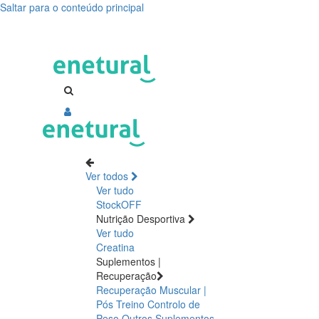
Saltar para o conteúdo principal
Ansiedade,
lidar
com
a
ansiedade,
ansiedade
Ver todos
crónica
Ver tudo
StockOFF
Nutrição Desportiva
Ver tudo
Creatina
Suplementos |
Recuperação
Recuperação Muscular |
Pós Treino
Controlo de
Peso
Outros Suplementos