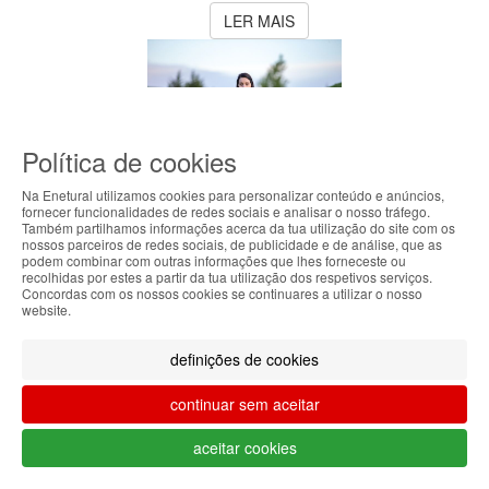
LER MAIS
Política de cookies
Saúde e
Na Enetural utilizamos cookies para personalizar conteúdo e anúncios,
fornecer funcionalidades de redes sociais e analisar o nosso tráfego.
Também partilhamos informações acerca da tua utilização do site com os
Bem Estar
ABOUT THE COOKIES
nossos parceiros de redes sociais, de publicidade e de análise, que as
podem combinar com outras informações que lhes forneceste ou
Enetural handles information about your visit using
recolhidas por estes a partir da tua utilização dos respetivos serviços.
Concordas com os nossos cookies se continuares a utilizar o nosso
4 min.
cookies that improve the performance of the
website.
website, facilitate sharing via social networks and
Cuidar
offer advertising tailored to your interests. By
definições de cookies
continuing to browse our site, you accept the use of
da
these cookies. For more information, see our
continuar sem aceitar
Privacy and Cookie Policy. You can configure your
Saúde
preferences in Cookie settings.
aceitar cookies
Mental
Accepted