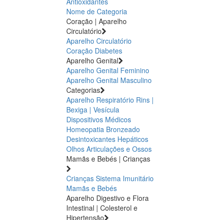
Antioxidantes
Nome de Categoria
Coração | Aparelho
Circulatório
Aparelho Circulatório
Coração
Diabetes
Aparelho Genital
Aparelho Genital Feminino
Aparelho Genital Masculino
Categorias
Aparelho Respiratório
Rins |
Bexiga | Vesícula
Dispositivos Médicos
Homeopatia
Bronzeado
Desintoxicantes Hepáticos
Olhos
Articulações e Ossos
Mamãs e Bebés | Crianças
Crianças
Sistema Imunitário
Mamãs e Bebés
Aparelho Digestivo e Flora
Intestinal | Colesterol e
Hipertensão