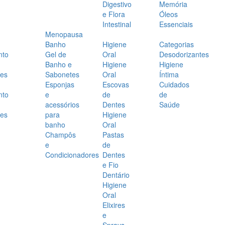
Digestivo
Memória
e Flora
Óleos
Intestinal
Essenciais
Menopausa
Banho
Higiene
Categorias
nto
Gel de
Oral
Desodorizantes
Banho e
Higiene
Higiene
es
Sabonetes
Oral
Íntima
Esponjas
Escovas
Cuidados
nto
e
de
de
acessórios
Dentes
Saúde
es
para
Higiene
banho
Oral
Champôs
Pastas
e
de
Condicionadores
Dentes
e Fio
Dentário
Higiene
Oral
Elixires
e
Sprays