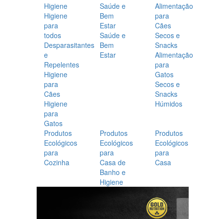
Higiene
Saúde e
Alimentação
Higiene
Bem
para
para
Estar
Cães
todos
Saúde e
Secos e
Desparasitantes
Bem
Snacks
e
Estar
Alimentação
Repelentes
para
Higiene
Gatos
para
Secos e
Cães
Snacks
Higiene
Húmidos
para
Gatos
Produtos
Produtos
Produtos
Ecológicos
Ecológicos
Ecológicos
para
para
para
Cozinha
Casa de
Casa
Banho e
Higiene