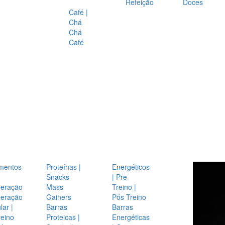
Refeição
Doces
Café |
Chá
Chá
Café
mentos
Proteínas |
Energéticos
Snacks
| Pre
eração
Mass
Treino |
eração
Gainers
Pós Treino
ar |
Barras
Barras
reino
Proteicas |
Energéticas