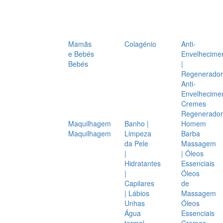
Mamãs
Colagénio
Anti-
e Bebés
Envelhecime
Bebés
|
Regenerador
Anti-
Envelhecime
Cremes
Regenerador
Maquilhagem
Banho |
Homem
Maquilhagem
Limpeza
Barba
da Pele
Massagem
|
| Óleos
Hidratantes
Essenciais
|
Óleos
Capilares
de
| Lábios
Massagem
Unhas
Óleos
Água
Essenciais
termal
Cremes