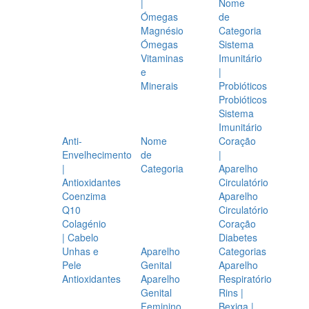
|
Nome
Ómegas
de
Magnésio
Categoria
Ómegas
Sistema
Vitaminas
Imunitário
e
|
Minerais
Probióticos
Probióticos
Sistema
Imunitário
Anti-
Nome
Coração
Envelhecimento
de
|
|
Categoria
Aparelho
Antioxidantes
Circulatório
Coenzima
Aparelho
Q10
Circulatório
Colagénio
Coração
| Cabelo
Diabetes
Unhas e
Aparelho
Categorias
Pele
Genital
Aparelho
Antioxidantes
Aparelho
Respiratório
Genital
Rins |
Feminino
Bexiga |