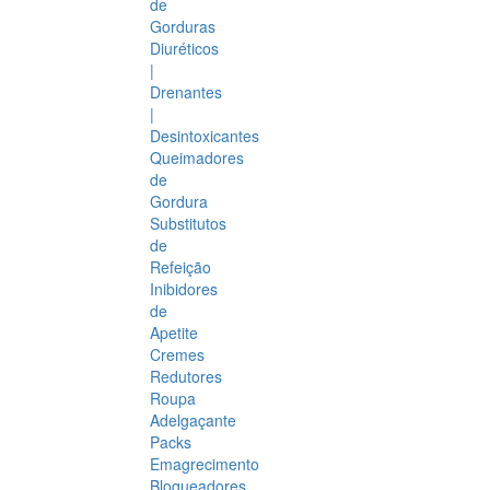
de
Gorduras
Diuréticos
|
Drenantes
|
Desintoxicantes
Queimadores
de
Gordura
Substitutos
de
Refeição
Inibidores
de
Apetite
Cremes
Redutores
Roupa
Adelgaçante
Packs
Emagrecimento
Bloqueadores