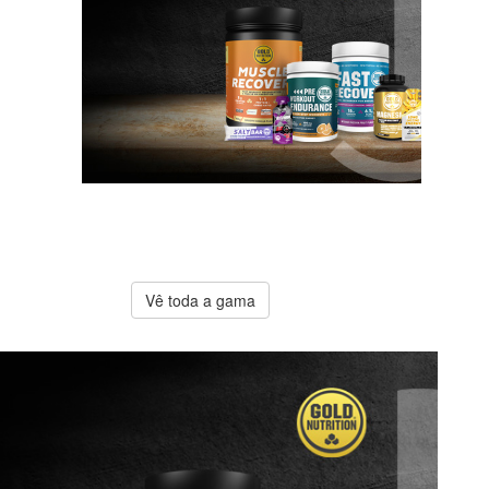
A melhor
oferta
Gold
Nutrition
Vê toda a gama