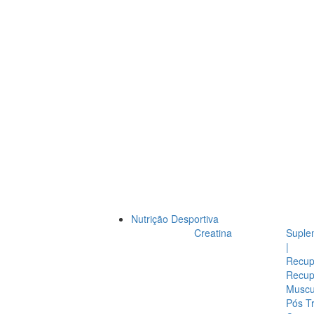
Nutrição Desportiva
Creatina
Suple
|
Recup
Recup
Muscul
Pós T