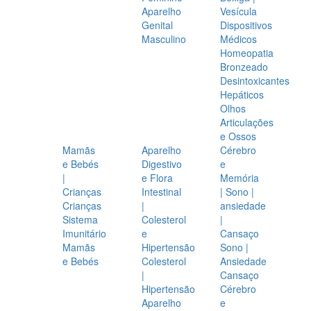
Aparelho
Vesícula
Genital
Dispositivos
Masculino
Médicos
Homeopatia
Bronzeado
Desintoxicantes
Hepáticos
Olhos
Articulações
e Ossos
Mamãs
Aparelho
Cérebro
e Bebés
Digestivo
e
|
e Flora
Memória
Crianças
Intestinal
| Sono |
Crianças
|
ansiedade
Sistema
Colesterol
|
Imunitário
e
Cansaço
Mamãs
Hipertensão
Sono |
e Bebés
Colesterol
Ansiedade
|
Cansaço
Hipertensão
Cérebro
Aparelho
e