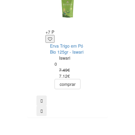
+8 P
+7 P
Manteiga
Erva Trigo em Pó
Amendoim
Bio 125gr - Iswari
Chocolate Avelã
Iswari
Crunchy 500G
0
Ostrovit
7.49€
Ostrovit
7.12€
0
9.00€
comprar
comprar