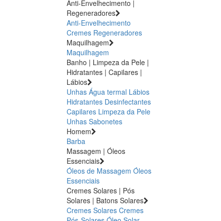
Anti-Envelhecimento |
Regeneradores
Anti-Envelhecimento
Cremes Regeneradores
Maquilhagem
Maquilhagem
Banho | Limpeza da Pele |
Hidratantes | Capilares |
Lábios
Unhas
Água termal
Lábios
Hidratantes
Desinfectantes
Capilares
Limpeza da Pele
Unhas
Sabonetes
Homem
Barba
Massagem | Óleos
Essenciais
Óleos de Massagem
Óleos
Essenciais
Cremes Solares | Pós
Solares | Batons Solares
Cremes Solares
Cremes
Pós-Solares
Óleo Solar