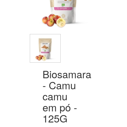
Biosamara
- Camu
camu
em pó -
125G