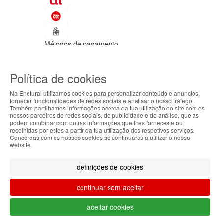
Métodos de pagamento
©Enetural 2026
Política de cookies
Todos os direitos reservados / Salvo
indicação de contrário as promoções
Na Enetural utilizamos cookies para personalizar conteúdo e anúncios,
apresentadas são válidas até ao dia 09-
fornecer funcionalidades de redes sociais e analisar o nosso tráfego.
08-2026.
Também partilhamos informações acerca da tua utilização do site com os
ABOUT THE COOKIES
nossos parceiros de redes sociais, de publicidade e de análise, que as
Designed & developed by
Bsolus
podem combinar com outras informações que lhes forneceste ou
Enetural handles information about your visit using
recolhidas por estes a partir da tua utilização dos respetivos serviços.
Filtrar por
Concordas com os nossos cookies se continuares a utilizar o nosso
cookies that improve the performance of the
website.
website, facilitate sharing via social networks and
Limpar filtros
Filtrar
offer advertising tailored to your interests. By
definições de cookies
continuing to browse our site, you accept the use of
these cookies. For more information, see our
continuar sem aceitar
Privacy and Cookie Policy. You can configure your
preferences in Cookie settings.
O teu carrinho está vazio.
aceitar cookies
Voltar à loja
Accepted