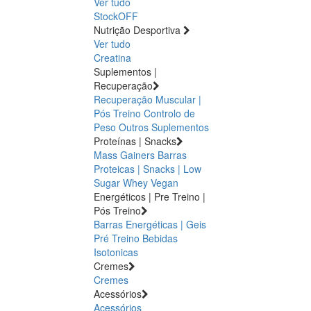
Ver tudo
StockOFF
Nutrição Desportiva
Ver tudo
Creatina
Suplementos |
Recuperação
Recuperação Muscular |
Pós Treino
Controlo de
Peso
Outros Suplementos
Proteínas | Snacks
Mass Gainers
Barras
Proteicas | Snacks | Low
Sugar
Whey
Vegan
Energéticos | Pre Treino |
Pós Treino
Barras Energéticas | Geis
Pré Treino
Bebidas
Isotonicas
Cremes
Cremes
Acessórios
Acessórios