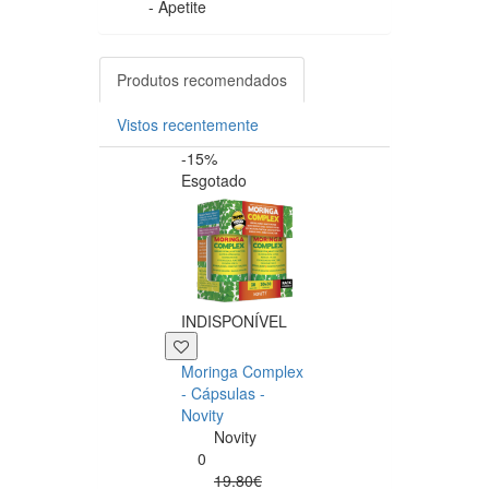
- Apetite
Produtos recomendados
Vistos recentemente
-15%
-20%
Esgotado
INDISPONÍVEL
+39 P
Moringa Complex
Now NAC 600m
- Cápsulas -
– 250 cápsulas
Novity
Now
Novity
Foods
0
0
19.80€