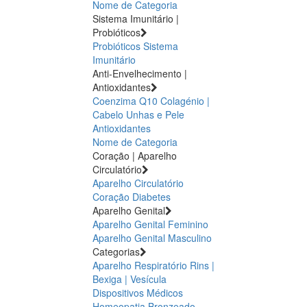
Nome de Categoria
Sistema Imunitário |
Probióticos
Probióticos
Sistema
Imunitário
Anti-Envelhecimento |
Antioxidantes
Coenzima Q10
Colagénio |
Cabelo Unhas e Pele
Antioxidantes
Nome de Categoria
Coração | Aparelho
Circulatório
Aparelho Circulatório
Coração
Diabetes
Aparelho Genital
Aparelho Genital Feminino
Aparelho Genital Masculino
Categorias
Aparelho Respiratório
Rins |
Bexiga | Vesícula
Dispositivos Médicos
Homeopatia
Bronzeado