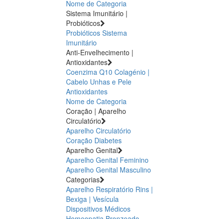
Nome de Categoria
Sistema Imunitário |
Probióticos
Probióticos
Sistema
Imunitário
Anti-Envelhecimento |
Antioxidantes
Coenzima Q10
Colagénio |
Cabelo Unhas e Pele
Antioxidantes
Nome de Categoria
Coração | Aparelho
Circulatório
Aparelho Circulatório
Coração
Diabetes
Aparelho Genital
Aparelho Genital Feminino
Aparelho Genital Masculino
Categorias
Aparelho Respiratório
Rins |
Bexiga | Vesícula
Dispositivos Médicos
Homeopatia
Bronzeado