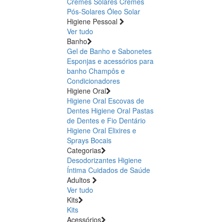
Cremes Solares
Cremes
Pós-Solares
Óleo Solar
Higiene Pessoal
Ver tudo
Banho
Gel de Banho e Sabonetes
Esponjas e acessórios para
banho
Champôs e
Condicionadores
Higiene Oral
Higiene Oral Escovas de
Dentes
Higiene Oral Pastas
de Dentes e Fio Dentário
Higiene Oral Elixires e
Sprays Bocais
Categorias
Desodorizantes
Higiene
Íntima
Cuidados de Saúde
Adultos
Ver tudo
Kits
Kits
Acessórios