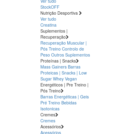
Ver tudo
StockOFF
Nutrição Desportiva
Ver tudo
Creatina
Suplementos |
Recuperação
Recuperação Muscular |
Pós Treino
Controlo de
Peso
Outros Suplementos
Proteínas | Snacks
Mass Gainers
Barras
Proteicas | Snacks | Low
Sugar
Whey
Vegan
Energéticos | Pre Treino |
Pós Treino
Barras Energéticas | Geis
Pré Treino
Bebidas
Isotonicas
Cremes
Cremes
Acessórios
Acessórios