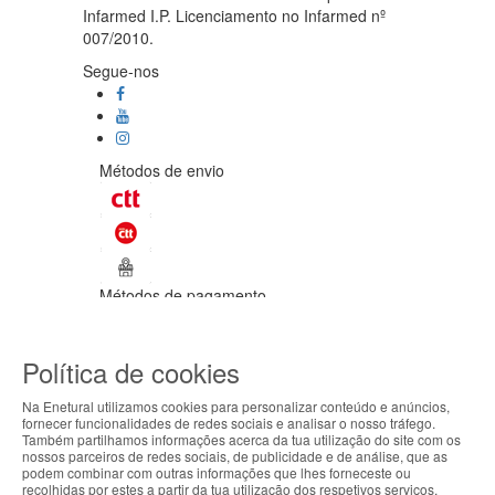
Infarmed I.P. Licenciamento no Infarmed nº
007/2010.
Segue-nos
Métodos de envio
Métodos de pagamento
©Enetural 2026
Política de cookies
Todos os direitos reservados / Salvo
indicação de contrário as promoções
Na Enetural utilizamos cookies para personalizar conteúdo e anúncios,
apresentadas são válidas até ao dia 09-
fornecer funcionalidades de redes sociais e analisar o nosso tráfego.
08-2026.
Também partilhamos informações acerca da tua utilização do site com os
ABOUT THE COOKIES
nossos parceiros de redes sociais, de publicidade e de análise, que as
Designed & developed by
Bsolus
podem combinar com outras informações que lhes forneceste ou
Enetural handles information about your visit using
recolhidas por estes a partir da tua utilização dos respetivos serviços.