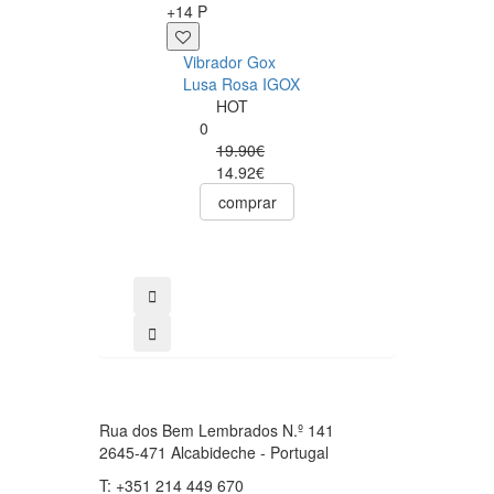
+14 P
Sérum Anal Pjur
Vibrador Gox
Analyse Me! 20m
Lusa Rosa IGOX
Pjur
HOT
0
0
12.50€
19.90€
comprar
14.92€
comprar
Rua dos Bem Lembrados N.º 141
2645-471 Alcabideche - Portugal
T: +351 214 449 670