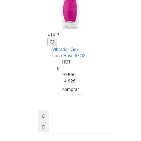
+12 P
+14 P
Sérum Anal Pjur
Vibrador Gox
Analyse Me! 20m
Lusa Rosa IGOX
Pjur
HOT
0
0
12.50€
19.90€
comprar
14.92€
comprar