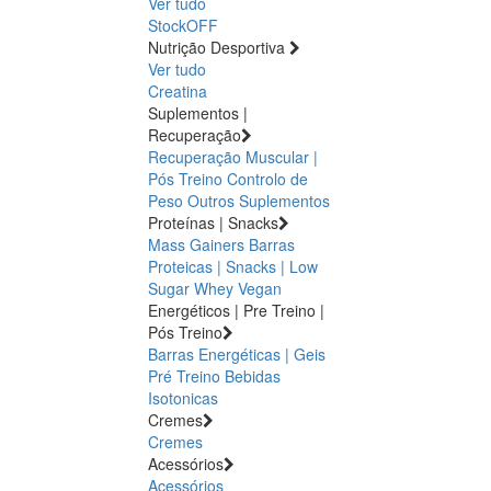
Ver tudo
StockOFF
Nutrição Desportiva
Ver tudo
Creatina
Suplementos |
Recuperação
Recuperação Muscular |
Pós Treino
Controlo de
Peso
Outros Suplementos
Proteínas | Snacks
Mass Gainers
Barras
Proteicas | Snacks | Low
Sugar
Whey
Vegan
Energéticos | Pre Treino |
Pós Treino
Barras Energéticas | Geis
Pré Treino
Bebidas
Isotonicas
Cremes
Cremes
Acessórios
Acessórios