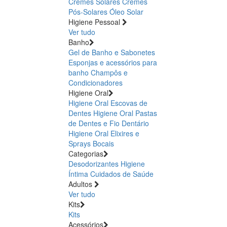
Cremes Solares
Cremes
Pós-Solares
Óleo Solar
Higiene Pessoal
Ver tudo
Banho
Gel de Banho e Sabonetes
Esponjas e acessórios para
banho
Champôs e
Condicionadores
Higiene Oral
Higiene Oral Escovas de
Dentes
Higiene Oral Pastas
de Dentes e Fio Dentário
Higiene Oral Elixires e
Sprays Bocais
Categorias
Desodorizantes
Higiene
Íntima
Cuidados de Saúde
Adultos
Ver tudo
Kits
Kits
Acessórios