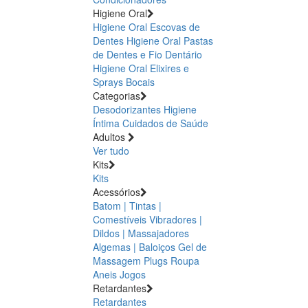
Higiene Oral
Higiene Oral Escovas de
Dentes
Higiene Oral Pastas
de Dentes e Fio Dentário
Higiene Oral Elixires e
Sprays Bocais
Categorias
Desodorizantes
Higiene
Íntima
Cuidados de Saúde
Adultos
Ver tudo
Kits
Kits
Acessórios
Batom | Tintas |
Comestíveis
Vibradores |
Dildos | Massajadores
Algemas | Baloiços
Gel de
Massagem
Plugs
Roupa
Aneis
Jogos
Retardantes
Retardantes