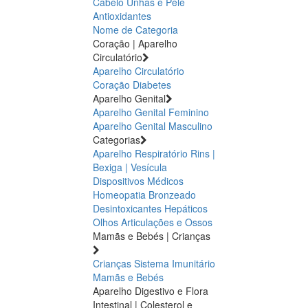
Cabelo Unhas e Pele
Antioxidantes
Nome de Categoria
Coração | Aparelho
Circulatório
Aparelho Circulatório
Coração
Diabetes
Aparelho Genital
Aparelho Genital Feminino
Aparelho Genital Masculino
Categorias
Aparelho Respiratório
Rins |
Bexiga | Vesícula
Dispositivos Médicos
Homeopatia
Bronzeado
Desintoxicantes Hepáticos
Olhos
Articulações e Ossos
Mamãs e Bebés | Crianças
Crianças
Sistema Imunitário
Mamãs e Bebés
Aparelho Digestivo e Flora
Intestinal | Colesterol e