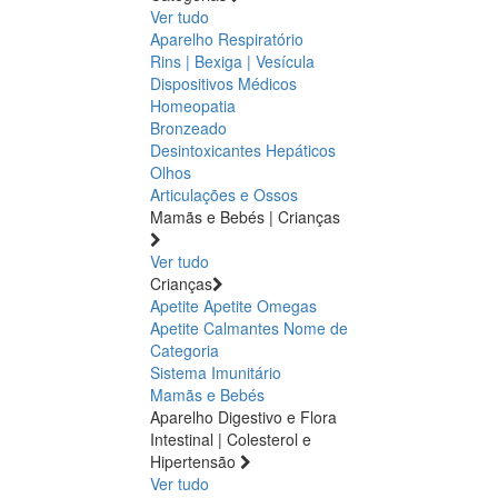
Ver tudo
Aparelho Respiratório
Rins | Bexiga | Vesícula
Dispositivos Médicos
Homeopatia
Bronzeado
Desintoxicantes Hepáticos
Olhos
Articulações e Ossos
Mamãs e Bebés | Crianças
Ver tudo
Crianças
Apetite
Apetite
Omegas
Apetite
Calmantes
Nome de
Categoria
Sistema Imunitário
Mamãs e Bebés
Aparelho Digestivo e Flora
Intestinal | Colesterol e
Hipertensão
Ver tudo