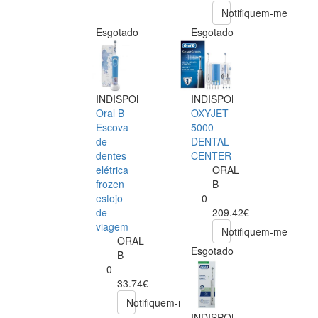
Notifiquem-me
Esgotado
Esgotado
INDISPONÍVEL
INDISPONÍVEL
Oral B
OXYJET
Escova
5000
de
DENTAL
dentes
CENTER
elétrica
ORAL
frozen
B
estojo
0
de
209.42€
viagem
Notifiquem-me
ORAL
Esgotado
B
0
33.74€
Notifiquem-me
INDISPONÍVEL