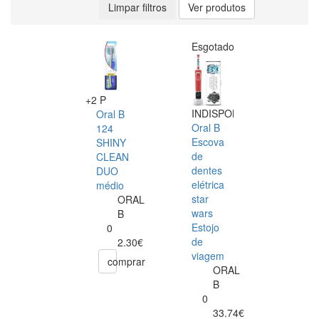
Limpar filtros
Ver produtos
Esgotado
+2 P
INDISPONÍVEL
Oral B
Oral B
124
Escova
SHINY
de
CLEAN
dentes
DUO
elétrica
médio
star
ORAL
wars
B
Estojo
0
de
2.30€
viagem
comprar
ORAL
B
0
33.74€