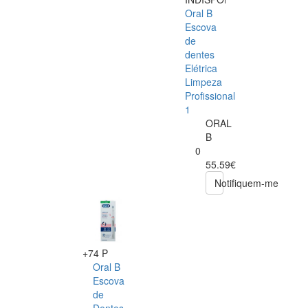
Oral B
Escova
de
dentes
Elétrica
Limpeza
Profissional
1
ORAL
B
0
55.59€
Notifiquem-me
+74 P
Oral B
Escova
de
Dentes