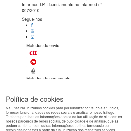
Infarmed I.P. Licenciamento no Infarmed nº
007/2010.
Segue-nos
Métodos de envio
Métodos de pagamento
©Enetural 2026
Política de cookies
Todos os direitos reservados / Salvo
indicação de contrário as promoções
Na Enetural utilizamos cookies para personalizar conteúdo e anúncios,
apresentadas são válidas até ao dia 10-
fornecer funcionalidades de redes sociais e analisar o nosso tráfego.
08-2026.
Também partilhamos informações acerca da tua utilização do site com os
ABOUT THE COOKIES
nossos parceiros de redes sociais, de publicidade e de análise, que as
Designed & developed by
Bsolus
podem combinar com outras informações que lhes forneceste ou
Enetural handles information about your visit using
recolhidas por estes a partir da tua utilização dos respetivos serviços.