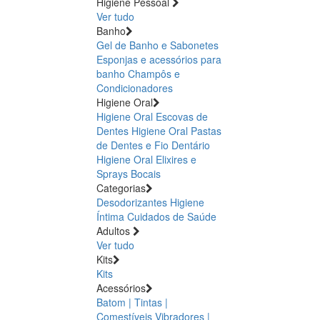
Higiene Pessoal
Ver tudo
Banho
Gel de Banho e Sabonetes
Esponjas e acessórios para
banho
Champôs e
Condicionadores
Higiene Oral
Higiene Oral Escovas de
Dentes
Higiene Oral Pastas
de Dentes e Fio Dentário
Higiene Oral Elixires e
Sprays Bocais
Categorias
Desodorizantes
Higiene
Íntima
Cuidados de Saúde
Adultos
Ver tudo
Kits
Kits
Acessórios
Batom | Tintas |
Comestíveis
Vibradores |