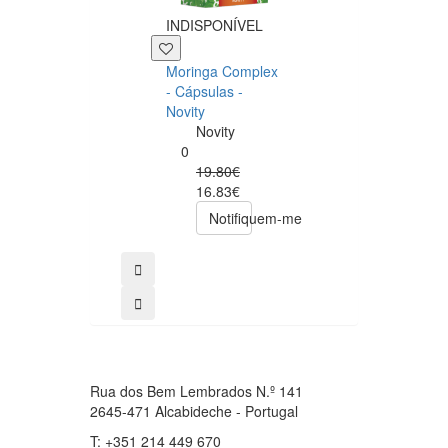
INDISPONÍVEL
+39 P
Moringa Complex
Now NAC 600m
- Cápsulas -
– 250 cápsulas
Novity
Now
Novity
Foods
0
0
19.80€
49.00€
16.83€
39.20€
Notifiquem-me
comprar
Rua dos Bem Lembrados N.º 141
2645-471 Alcabideche - Portugal
T: +351 214 449 670