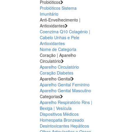
Probióticos
Probióticos
Sistema
Imunitário
Anti-Envelhecimento |
Antioxidantes
Coenzima Q10
Colagénio |
Cabelo Unhas e Pele
Antioxidantes
Nome de Categoria
Coração | Aparelho
Circulatório
Aparelho Circulatório
Coração
Diabetes
Aparelho Genital
Aparelho Genital Feminino
Aparelho Genital Masculino
Categorias
Aparelho Respiratório
Rins |
Bexiga | Vesícula
Dispositivos Médicos
Homeopatia
Bronzeado
Desintoxicantes Hepáticos
Olhos
Articulações e Ossos