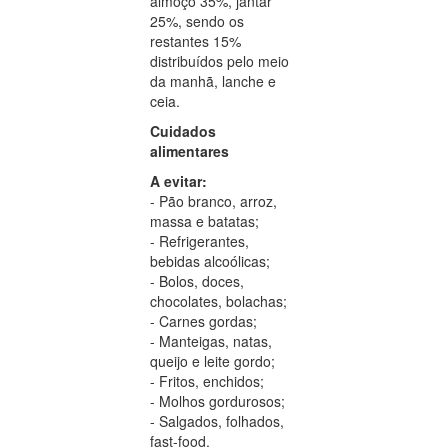
almoço 35%, jantar
25%, sendo os
restantes 15%
distribuídos pelo meio
da manhã, lanche e
ceia.
Cuidados
alimentares
A evitar:
- Pão branco, arroz,
massa e batatas;
- Refrigerantes,
bebidas alcoólicas;
- Bolos, doces,
chocolates, bolachas;
- Carnes gordas;
- Manteigas, natas,
queijo e leite gordo;
- Fritos, enchidos;
- Molhos gordurosos;
- Salgados, folhados,
fast-food.