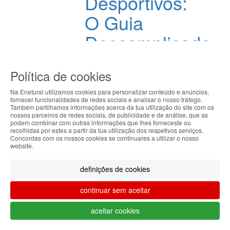
Desportivos:
O Guia
Descomplicado
para
Política de cookies
uma
Na Enetural utilizamos cookies para personalizar conteúdo e anúncios,
Vida
fornecer funcionalidades de redes sociais e analisar o nosso tráfego.
Também partilhamos informações acerca da tua utilização do site com os
ABOUT THE COOKIES
Ativa e
nossos parceiros de redes sociais, de publicidade e de análise, que as
podem combinar com outras informações que lhes forneceste ou
Enetural handles information about your visit using
recolhidas por estes a partir da tua utilização dos respetivos serviços.
Saudável
Concordas com os nossos cookies se continuares a utilizar o nosso
cookies that improve the performance of the
website.
website, facilitate sharing via social networks and
offer advertising tailored to your interests. By
LER MAIS
definições de cookies
continuing to browse our site, you accept the use of
these cookies. For more information, see our
continuar sem aceitar
Privacy and Cookie Policy. You can configure your
preferences in Cookie settings.
aceitar cookies
Accepted