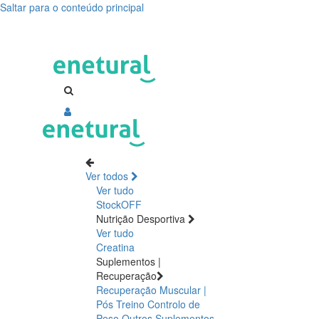
Saltar para o conteúdo principal
emagrecer,
perder
peso,
perda
de
peso
Ver todos
Ver tudo
StockOFF
Nutrição Desportiva
Ver tudo
Creatina
Suplementos |
Recuperação
Recuperação Muscular |
Pós Treino
Controlo de
Peso
Outros Suplementos