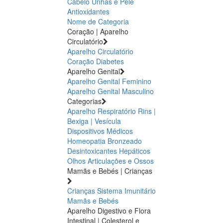
Cabelo Unhas e Pele
Antioxidantes
Nome de Categoria
Coração | Aparelho
Circulatório
Aparelho Circulatório
Coração
Diabetes
Aparelho Genital
Aparelho Genital Feminino
Aparelho Genital Masculino
Categorias
Aparelho Respiratório
Rins |
Bexiga | Vesícula
Dispositivos Médicos
Homeopatia
Bronzeado
Desintoxicantes Hepáticos
Olhos
Articulações e Ossos
Mamãs e Bebés | Crianças
Crianças
Sistema Imunitário
Mamãs e Bebés
Aparelho Digestivo e Flora
Intestinal | Colesterol e