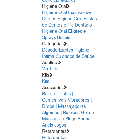
Higiene Oral
Higiene Oral Escovas de
Dentes
Higiene Oral Pastas
de Dentes e Fio Dentário
Higiene Oral Elixires e
Sprays Bocais
Categorias
Desodorizantes
Higiene
Íntima
Cuidados de Saúde
Adultos
Ver tudo
Kits
Kits
Acessórios
Batom | Tintas |
Comestíveis
Vibradores |
Dildos | Massajadores
Algemas | Baloiços
Gel de
Massagem
Plugs
Roupa
Aneis
Jogos
Retardantes
Retardantes