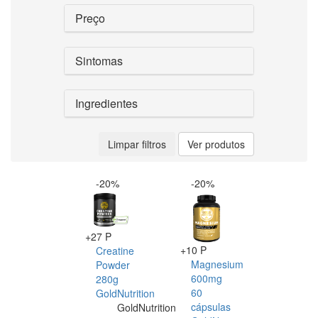
Preço
Sintomas
Ingredientes
Limpar filtros
Ver produtos
-20%
-20%
+27 P
+10 P
Creatine
Magnesium
Powder
600mg
280g
60
GoldNutrition
cápsulas
GoldNutrition