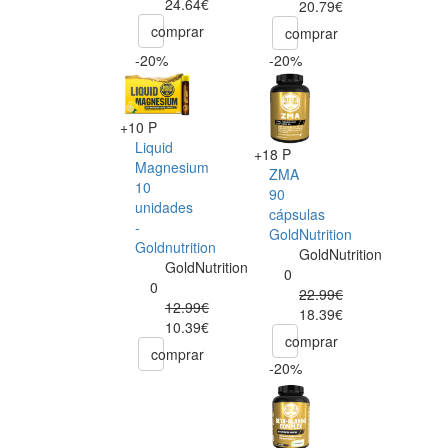
24.64€
20.79€
comprar
comprar
-20%
-20%
+10 P
Liquid
+18 P
Magnesium
ZMA
10
90
unidades
cápsulas
-
GoldNutrition
Goldnutrition
GoldNutrition
GoldNutrition
0
0
22.99€
12.99€
18.39€
10.39€
comprar
comprar
-20%