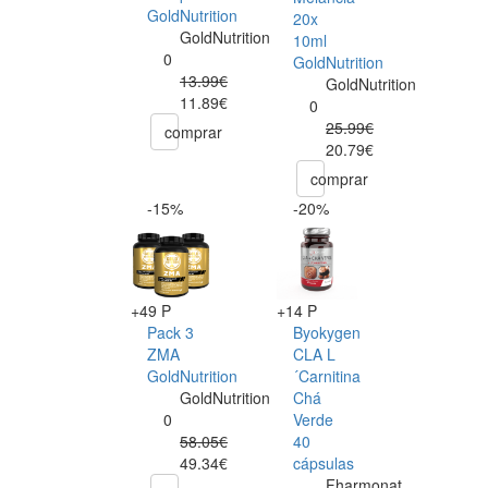
GoldNutrition
20x
GoldNutrition
10ml
0
GoldNutrition
13.99€
GoldNutrition
11.89€
0
25.99€
comprar
20.79€
comprar
-15%
-20%
+49 P
+14 P
Pack 3
Byokygen
ZMA
CLA L
GoldNutrition
´Carnitina
GoldNutrition
Chá
0
Verde
58.05€
40
49.34€
cápsulas
Fharmonat