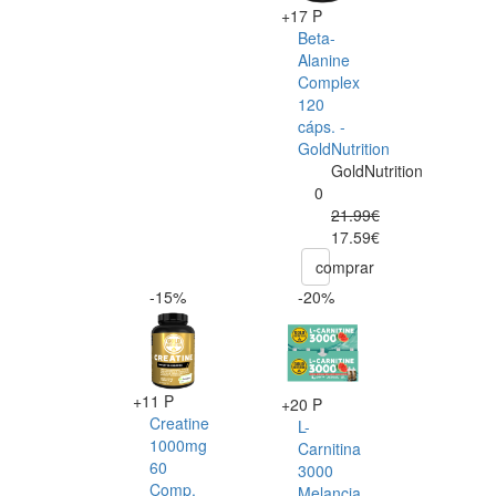
+17 P
Beta-
Alanine
Complex
120
cáps. -
GoldNutrition
GoldNutrition
0
21.99€
17.59€
comprar
-15%
-20%
+11 P
+20 P
Creatine
L-
1000mg
Carnitina
60
3000
Comp.
Melancia