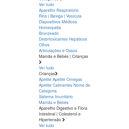
Ver tudo
Aparelho Respiratório
Rins | Bexiga | Vesícula
Dispositivos Médicos
Homeopatia
Bronzeado
Desintoxicantes Hepáticos
Olhos
Articulações e Ossos
Mamãs e Bebés | Crianças
Ver tudo
Crianças
Apetite
Apetite
Omegas
Apetite
Calmantes
Nome de
Categoria
Sistema Imunitário
Mamãs e Bebés
Aparelho Digestivo e Flora
Intestinal | Colesterol e
Hipertensão
Ver tudo