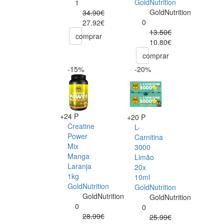
GoldNutrition
1
GoldNutrition
34.90€
0
27.92€
13.50€
comprar
10.80€
comprar
-15%
-20%
+24 P
+20 P
Creatine
L-
Power
Carnitina
Mix
3000
Manga
Limão
Laranja
20x
1kg
10ml
GoldNutrition
GoldNutrition
GoldNutrition
GoldNutrition
0
0
28.99€
25.99€