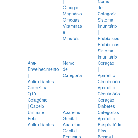
|
Nome
Ómegas
de
Magnésio
Categoria
Ómegas
Sistema
Vitaminas
Imunitário
e
|
Minerais
Probióticos
Probióticos
Sistema
Imunitário
Anti-
Nome
Coração
Envelhecimento
de
|
|
Categoria
Aparelho
Antioxidantes
Circulatório
Coenzima
Aparelho
Q10
Circulatório
Colagénio
Coração
| Cabelo
Diabetes
Unhas e
Aparelho
Categorias
Pele
Genital
Aparelho
Antioxidantes
Aparelho
Respiratório
Genital
Rins |
Feminino
Bexiga |