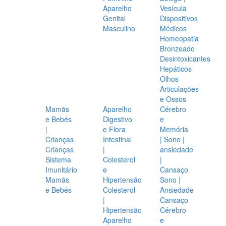
Aparelho
Vesícula
Genital
Dispositivos
Masculino
Médicos
Homeopatia
Bronzeado
Desintoxicantes
Hepáticos
Olhos
Articulações
e Ossos
Mamãs
Aparelho
Cérebro
e Bebés
Digestivo
e
|
e Flora
Memória
Crianças
Intestinal
| Sono |
Crianças
|
ansiedade
Sistema
Colesterol
|
Imunitário
e
Cansaço
Mamãs
Hipertensão
Sono |
e Bebés
Colesterol
Ansiedade
|
Cansaço
Hipertensão
Cérebro
Aparelho
e