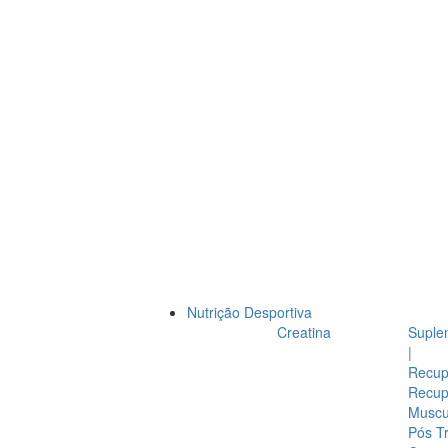
Nutrição Desportiva
Creatina
Suple
|
Recup
Recup
Muscul
Pós T