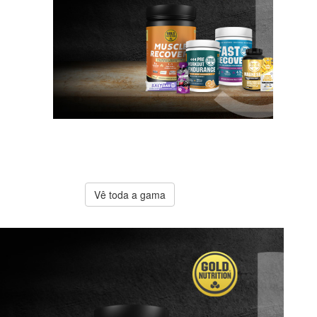
A melhor
oferta
Gold
Nutrition
Vê toda a gama