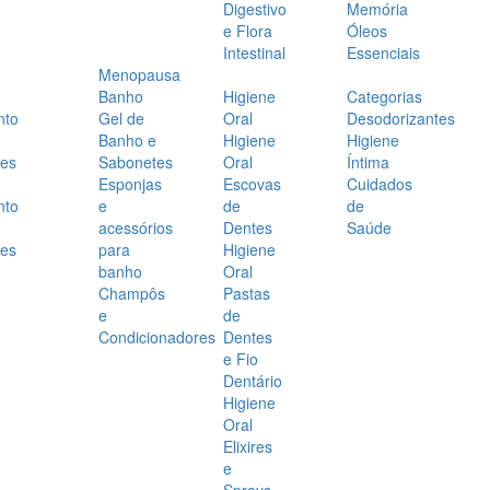
Digestivo
Memória
e Flora
Óleos
Intestinal
Essenciais
Menopausa
Banho
Higiene
Categorias
nto
Gel de
Oral
Desodorizantes
Banho e
Higiene
Higiene
es
Sabonetes
Oral
Íntima
Esponjas
Escovas
Cuidados
nto
e
de
de
acessórios
Dentes
Saúde
es
para
Higiene
banho
Oral
Champôs
Pastas
e
de
Condicionadores
Dentes
e Fio
Dentário
Higiene
Oral
Elixires
e
Sprays