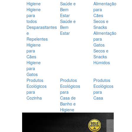
Higiene
Saúde e
Alimentação
Higiene
Bem
para
para
Estar
Cães
todos
Saúde e
Secos e
Desparasitantes
Bem
Snacks
e
Estar
Alimentação
Repelentes
para
Higiene
Gatos
para
Secos e
Cães
Snacks
Higiene
Húmidos
para
Gatos
Produtos
Produtos
Produtos
Ecológicos
Ecológicos
Ecológicos
para
para
para
Cozinha
Casa de
Casa
Banho e
Higiene