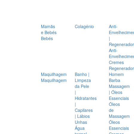
Mamãs
Colagénio
Anti-
e Bebés
Envelhecime
Bebés
|
Regenerador
Anti-
Envelhecime
Cremes
Regenerador
Maquilhagem
Banho |
Homem
Maquilhagem
Limpeza
Barba
da Pele
Massagem
|
| Óleos
Hidratantes
Essenciais
|
Óleos
Capilares
de
| Lábios
Massagem
Unhas
Óleos
Água
Essenciais
termal
Cremes