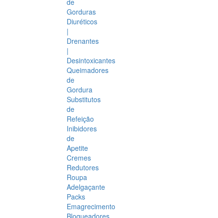
de
Gorduras
Diuréticos
|
Drenantes
|
Desintoxicantes
Queimadores
de
Gordura
Substitutos
de
Refeição
Inibidores
de
Apetite
Cremes
Redutores
Roupa
Adelgaçante
Packs
Emagrecimento
Bloqueadores