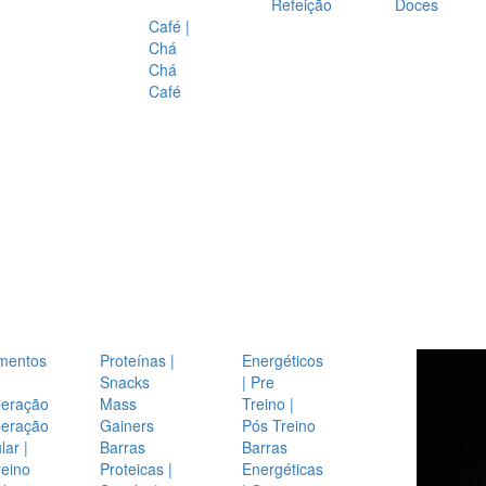
Refeição
Doces
Café |
Chá
Chá
Café
mentos
Proteínas |
Energéticos
Snacks
| Pre
eração
Mass
Treino |
eração
Gainers
Pós Treino
ar |
Barras
Barras
reino
Proteicas |
Energéticas