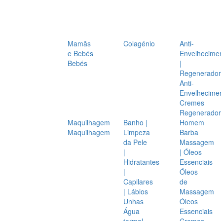
Mamãs
Colagénio
Anti-
e Bebés
Envelhecime
Bebés
|
Regenerador
Anti-
Envelhecime
Cremes
Regenerador
Maquilhagem
Banho |
Homem
Maquilhagem
Limpeza
Barba
da Pele
Massagem
|
| Óleos
Hidratantes
Essenciais
|
Óleos
Capilares
de
| Lábios
Massagem
Unhas
Óleos
Água
Essenciais
termal
Cremes