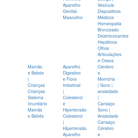
Aparelho
Vesícula
Genital
Dispositivos
Masculino
Médicos
Homeopatia
Bronzeado
Desintoxicantes
Hepáticos
Olhos
Articulações
e Ossos
Mamãs
Aparelho
Cérebro
e Bebés
Digestivo
e
|
e Flora
Memória
Crianças
Intestinal
| Sono |
Crianças
|
ansiedade
Sistema
Colesterol
|
Imunitário
e
Cansaço
Mamãs
Hipertensão
Sono |
e Bebés
Colesterol
Ansiedade
|
Cansaço
Hipertensão
Cérebro
Aparelho
e