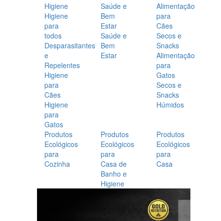
Higiene
Saúde e
Alimentação
Higiene
Bem
para
para
Estar
Cães
todos
Saúde e
Secos e
Desparasitantes
Bem
Snacks
e
Estar
Alimentação
Repelentes
para
Higiene
Gatos
para
Secos e
Cães
Snacks
Higiene
Húmidos
para
Gatos
Produtos
Produtos
Produtos
Ecológicos
Ecológicos
Ecológicos
para
para
para
Cozinha
Casa de
Casa
Banho e
Higiene