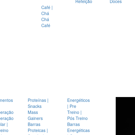
Refeição
Doces
Café |
Chá
Chá
Café
mentos
Proteínas |
Energéticos
Snacks
| Pre
eração
Mass
Treino |
eração
Gainers
Pós Treino
ar |
Barras
Barras
reino
Proteicas |
Energéticas