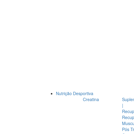
Nutrição Desportiva
Creatina
Suple
|
Recup
Recup
Muscul
Pós T