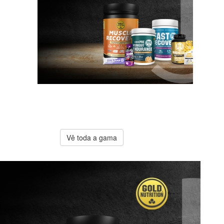
A melhor
oferta
Gold
Nutrition
Vê toda a gama