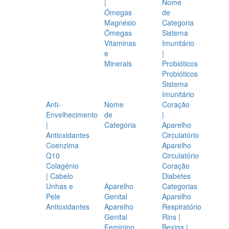
|
Nome
Ómegas
de
Magnésio
Categoria
Ómegas
Sistema
Vitaminas
Imunitário
e
|
Minerais
Probióticos
Probióticos
Sistema
Imunitário
Anti-
Nome
Coração
Envelhecimento
de
|
|
Categoria
Aparelho
Antioxidantes
Circulatório
Coenzima
Aparelho
Q10
Circulatório
Colagénio
Coração
| Cabelo
Diabetes
Unhas e
Aparelho
Categorias
Pele
Genital
Aparelho
Antioxidantes
Aparelho
Respiratório
Genital
Rins |
Feminino
Bexiga |