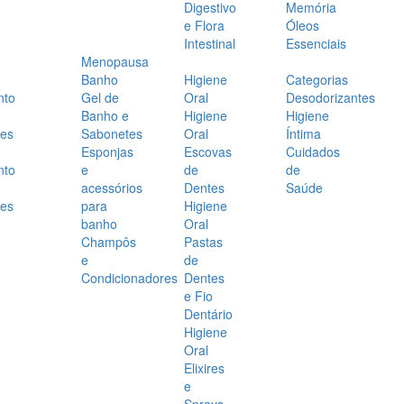
Digestivo
Memória
e Flora
Óleos
Intestinal
Essenciais
Menopausa
Banho
Higiene
Categorias
nto
Gel de
Oral
Desodorizantes
Banho e
Higiene
Higiene
es
Sabonetes
Oral
Íntima
Esponjas
Escovas
Cuidados
nto
e
de
de
acessórios
Dentes
Saúde
es
para
Higiene
banho
Oral
Champôs
Pastas
e
de
Condicionadores
Dentes
e Fio
Dentário
Higiene
Oral
Elixires
e
Sprays