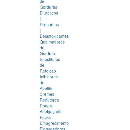
de
Gorduras
Diuréticos
|
Drenantes
|
Desintoxicantes
Queimadores
de
Gordura
Substitutos
de
Refeição
Inibidores
de
Apetite
Cremes
Redutores
Roupa
Adelgaçante
Packs
Emagrecimento
Bloqueadores