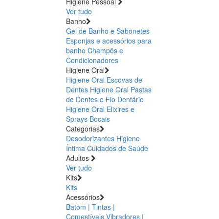
Higiene Pessoal
Ver tudo
Banho
Gel de Banho e Sabonetes
Esponjas e acessórios para
banho
Champôs e
Condicionadores
Higiene Oral
Higiene Oral Escovas de
Dentes
Higiene Oral Pastas
de Dentes e Fio Dentário
Higiene Oral Elixires e
Sprays Bocais
Categorias
Desodorizantes
Higiene
Íntima
Cuidados de Saúde
Adultos
Ver tudo
Kits
Kits
Acessórios
Batom | Tintas |
Comestíveis
Vibradores |