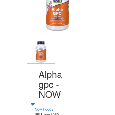
Alpha
gpc -
NOW
Now Foods
SKU: now3085