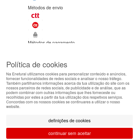
Métodos de envio
Métodos de pagamento
©Enetural 2026
Política de cookies
Todos os direitos reservados / Salvo
indicação de contrário as promoções
Na Enetural utilizamos cookies para personalizar conteúdo e anúncios,
apresentadas são válidas até ao dia 06-
fornecer funcionalidades de redes sociais e analisar o nosso tráfego.
08-2026.
Também partilhamos informações acerca da tua utilização do site com os
ABOUT THE COOKIES
nossos parceiros de redes sociais, de publicidade e de análise, que as
Designed & developed by
Bsolus
podem combinar com outras informações que lhes forneceste ou
Enetural handles information about your visit using
recolhidas por estes a partir da tua utilização dos respetivos serviços.
Filtrar por
Concordas com os nossos cookies se continuares a utilizar o nosso
cookies that improve the performance of the
website.
website, facilitate sharing via social networks and
Limpar filtros
Filtrar
offer advertising tailored to your interests. By
definições de cookies
continuing to browse our site, you accept the use of
these cookies. For more information, see our
continuar sem aceitar
Privacy and Cookie Policy. You can configure your