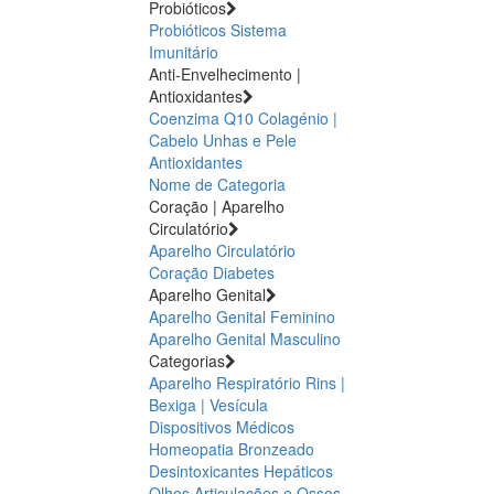
Probióticos
Probióticos
Sistema
Imunitário
Anti-Envelhecimento |
Antioxidantes
Coenzima Q10
Colagénio |
Cabelo Unhas e Pele
Antioxidantes
Nome de Categoria
Coração | Aparelho
Circulatório
Aparelho Circulatório
Coração
Diabetes
Aparelho Genital
Aparelho Genital Feminino
Aparelho Genital Masculino
Categorias
Aparelho Respiratório
Rins |
Bexiga | Vesícula
Dispositivos Médicos
Homeopatia
Bronzeado
Desintoxicantes Hepáticos
Olhos
Articulações e Ossos