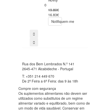
Novity
Foods
0
0
19.80€
49.00€
16.83€
39.20€
Notifiquem-me
comprar
Rua dos Bem Lembrados N.º 141
2645-471 Alcabideche - Portugal
T: +351 214 449 670
De 2ª Feira a 6ª Feira: das 9 às 18h
Compre com segurança
Os suplementos alimentares não devem ser
utilizados como substitutos de um regime
alimentar variado e equilibrado, bem como de
um modo de vida saudável. Conservar em