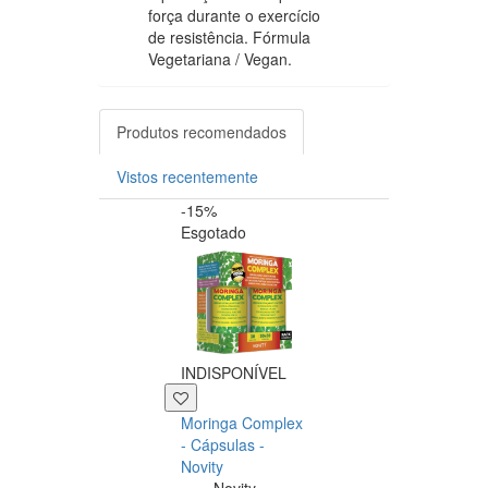
força durante o exercício
de resistência. Fórmula
Vegetariana / Vegan.
Produtos recomendados
Vistos recentemente
-15%
-20%
Esgotado
INDISPONÍVEL
+39 P
Moringa Complex
Now NAC 600m
- Cápsulas -
– 250 cápsulas
Novity
Now