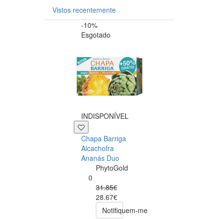
Vistos recentemente
-10%
-15%
Esgotado
+29 P
INDISPONÍVEL
Depuralina BO
Chapa Barriga
Effect
Alcachofra
Depuralina
Ananás Duo
0
PhytoGold
34.90€
0
29.66€
31.85€
comprar
28.67€
Notifiquem-me