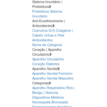
Sistema Imunitário |
Probióticos
Probióticos
Sistema
Imunitário
Anti-Envelhecimento |
Antioxidantes
Coenzima Q10
Colagénio |
Cabelo Unhas e Pele
Antioxidantes
Nome de Categoria
Coração | Aparelho
Circulatório
Aparelho Circulatório
Coração
Diabetes
Aparelho Genital
Aparelho Genital Feminino
Aparelho Genital Masculino
Categorias
Aparelho Respiratório
Rins |
Bexiga | Vesícula
Dispositivos Médicos
Homeopatia
Bronzeado
Desintoxicantes Hepáticos