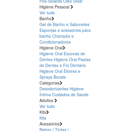
Pós-Solares
Óleo Solar
Higiene Pessoal
Ver tudo
Banho
Gel de Banho e Sabonetes
Esponjas e acessórios para
banho
Champôs e
Condicionadores
Higiene Oral
Higiene Oral Escovas de
Dentes
Higiene Oral Pastas
de Dentes e Fio Dentário
Higiene Oral Elixires e
Sprays Bocais
Categorias
Desodorizantes
Higiene
Íntima
Cuidados de Saúde
Adultos
Ver tudo
Kits
Kits
Acessórios
Batom | Tintas |