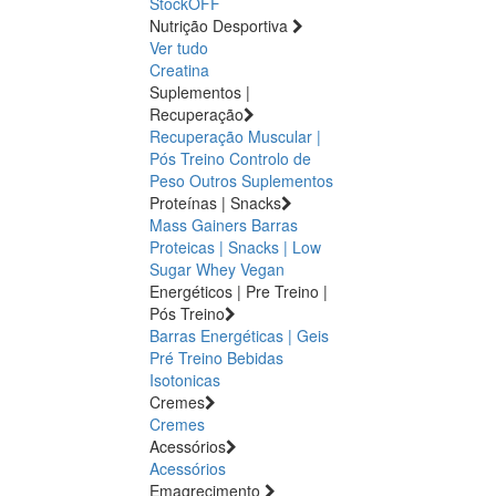
StockOFF
Nutrição Desportiva
Ver tudo
Creatina
Suplementos |
Recuperação
Recuperação Muscular |
Pós Treino
Controlo de
Peso
Outros Suplementos
Proteínas | Snacks
Mass Gainers
Barras
Proteicas | Snacks | Low
Sugar
Whey
Vegan
Energéticos | Pre Treino |
Pós Treino
Barras Energéticas | Geis
Pré Treino
Bebidas
Isotonicas
Cremes
Cremes
Acessórios
Acessórios
Emagrecimento