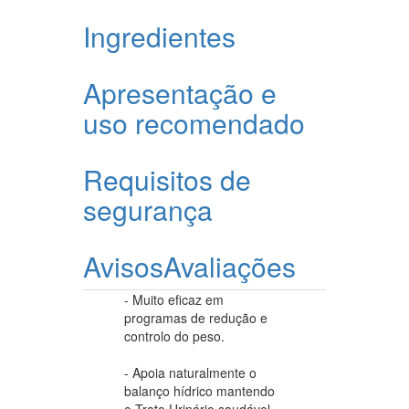
Ingredientes
Apresentação e
uso recomendado
Requisitos de
segurança
Avisos
Avaliações
- Muito eficaz em
programas de redução e
controlo do peso.
- Apoia naturalmente o
balanço hídrico mantendo
o Trato Urinário saudável.