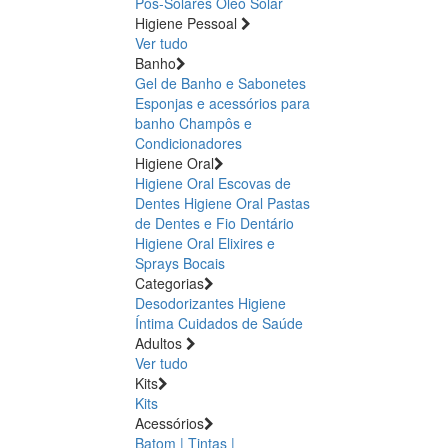
Pós-Solares
Óleo Solar
Higiene Pessoal
Ver tudo
Banho
Gel de Banho e Sabonetes
Esponjas e acessórios para
banho
Champôs e
Condicionadores
Higiene Oral
Higiene Oral Escovas de
Dentes
Higiene Oral Pastas
de Dentes e Fio Dentário
Higiene Oral Elixires e
Sprays Bocais
Categorias
Desodorizantes
Higiene
Íntima
Cuidados de Saúde
Adultos
Ver tudo
Kits
Kits
Acessórios
Batom | Tintas |