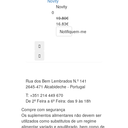
Novity
Now
Novity
Foods
0
0
19.80€
49.00€
16.83€
39.20€
Notifiquem-me
comprar
Rua dos Bem Lembrados N.º 141
2645-471 Alcabideche - Portugal
T: +351 214 449 670
De 2ª Feira a 6ª Feira: das 9 às 18h
Compre com segurança
Os suplementos alimentares não devem ser
utilizados como substitutos de um regime
alimentar variado e equilibrado, bem como de