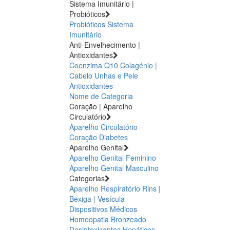
Sistema Imunitário |
Probióticos
Probióticos
Sistema
Imunitário
Anti-Envelhecimento |
Antioxidantes
Coenzima Q10
Colagénio |
Cabelo Unhas e Pele
Antioxidantes
Nome de Categoria
Coração | Aparelho
Circulatório
Aparelho Circulatório
Coração
Diabetes
Aparelho Genital
Aparelho Genital Feminino
Aparelho Genital Masculino
Categorias
Aparelho Respiratório
Rins |
Bexiga | Vesícula
Dispositivos Médicos
Homeopatia
Bronzeado
Desintoxicantes Hepáticos