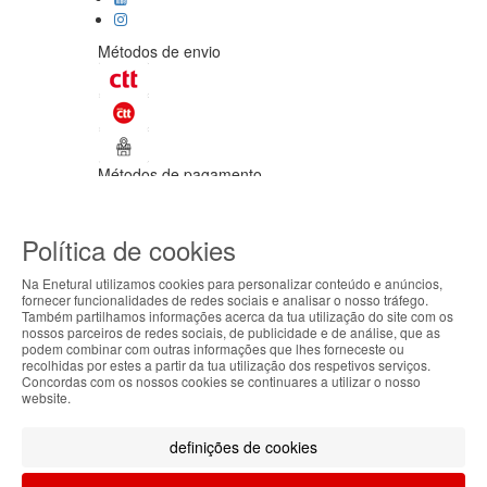
Métodos de envio
Métodos de pagamento
©Enetural 2026
Política de cookies
Todos os direitos reservados / Salvo
indicação de contrário as promoções
Na Enetural utilizamos cookies para personalizar conteúdo e anúncios,
apresentadas são válidas até ao dia 07-
fornecer funcionalidades de redes sociais e analisar o nosso tráfego.
08-2026.
Também partilhamos informações acerca da tua utilização do site com os
ABOUT THE COOKIES
nossos parceiros de redes sociais, de publicidade e de análise, que as
Designed & developed by
Bsolus
podem combinar com outras informações que lhes forneceste ou
Enetural handles information about your visit using
recolhidas por estes a partir da tua utilização dos respetivos serviços.
Filtrar por
Concordas com os nossos cookies se continuares a utilizar o nosso
cookies that improve the performance of the
website.
website, facilitate sharing via social networks and
Limpar filtros
Filtrar
offer advertising tailored to your interests. By
definições de cookies
continuing to browse our site, you accept the use of
these cookies. For more information, see our