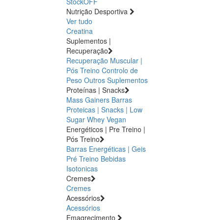
StockOFF
Nutrição Desportiva
Ver tudo
Creatina
Suplementos |
Recuperação
Recuperação Muscular |
Pós Treino
Controlo de
Peso
Outros Suplementos
Proteínas | Snacks
Mass Gainers
Barras
Proteicas | Snacks | Low
Sugar
Whey
Vegan
Energéticos | Pre Treino |
Pós Treino
Barras Energéticas | Geis
Pré Treino
Bebidas
Isotonicas
Cremes
Cremes
Acessórios
Acessórios
Emagrecimento