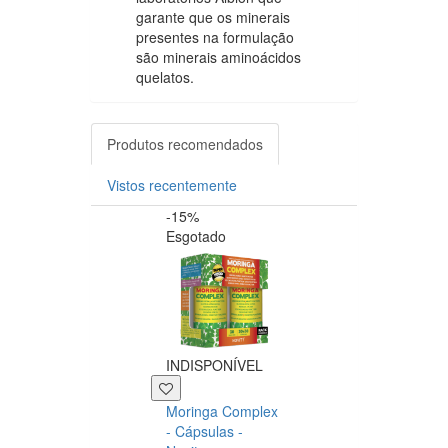
garante que os minerais
presentes na formulação
são minerais aminoácidos
quelatos.
Produtos recomendados
Vistos recentemente
-15%
-20%
Esgotado
INDISPONÍVEL
+39 P
Moringa Complex
Now NAC 600m
- Cápsulas -
– 250 cápsulas