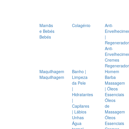
Mamãs
Colagénio
Anti-
e Bebés
Envelhecime
Bebés
|
Regenerador
Anti-
Envelhecime
Cremes
Regenerador
Maquilhagem
Banho |
Homem
Maquilhagem
Limpeza
Barba
da Pele
Massagem
|
| Óleos
Hidratantes
Essenciais
|
Óleos
Capilares
de
| Lábios
Massagem
Unhas
Óleos
Água
Essenciais
termal
Cremes