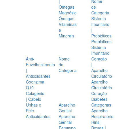
|
Nome
Ómegas
de
Magnésio
Categoria
Ómegas
Sistema
Vitaminas
Imunitário
e
|
Minerais
Probióticos
Probióticos
Sistema
Imunitário
Anti-
Nome
Coração
Envelhecimento
de
|
|
Categoria
Aparelho
Antioxidantes
Circulatório
Coenzima
Aparelho
Q10
Circulatório
Colagénio
Coração
| Cabelo
Diabetes
Unhas e
Aparelho
Categorias
Pele
Genital
Aparelho
Antioxidantes
Aparelho
Respiratório
Genital
Rins |
Feminino
Bexiga |