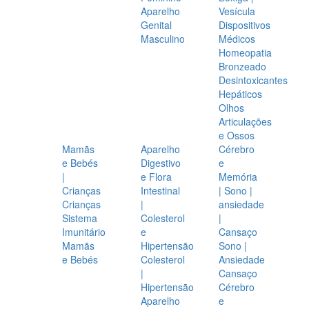
Aparelho
Vesícula
Genital
Dispositivos
Masculino
Médicos
Homeopatia
Bronzeado
Desintoxicantes
Hepáticos
Olhos
Articulações
e Ossos
Mamãs
Aparelho
Cérebro
e Bebés
Digestivo
e
|
e Flora
Memória
Crianças
Intestinal
| Sono |
Crianças
|
ansiedade
Sistema
Colesterol
|
Imunitário
e
Cansaço
Mamãs
Hipertensão
Sono |
e Bebés
Colesterol
Ansiedade
|
Cansaço
Hipertensão
Cérebro
Aparelho
e