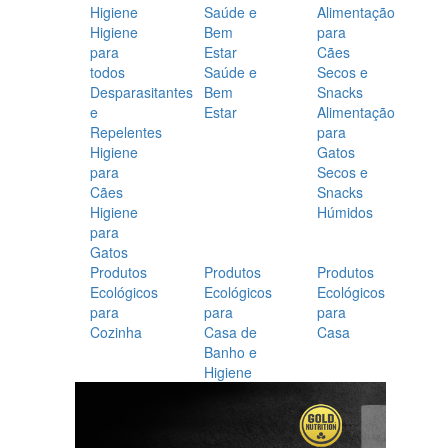
Higiene
Saúde e
Alimentação
Higiene
Bem
para
para
Estar
Cães
todos
Saúde e
Secos e
Desparasitantes
Bem
Snacks
e
Estar
Alimentação
Repelentes
para
Higiene
Gatos
para
Secos e
Cães
Snacks
Higiene
Húmidos
para
Gatos
Produtos
Produtos
Produtos
Ecológicos
Ecológicos
Ecológicos
para
para
para
Cozinha
Casa de
Casa
Banho e
Higiene