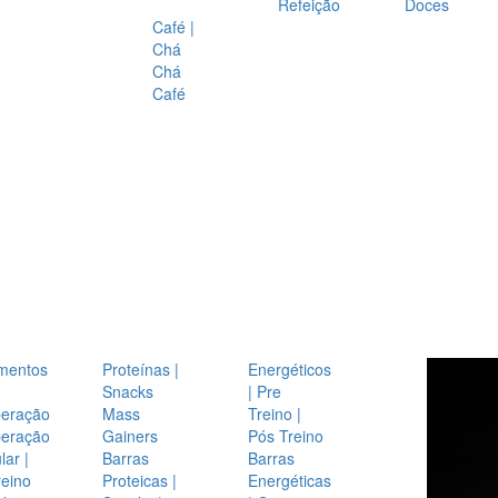
Refeição
Doces
Café |
Chá
Chá
Café
mentos
Proteínas |
Energéticos
Snacks
| Pre
eração
Mass
Treino |
eração
Gainers
Pós Treino
ar |
Barras
Barras
reino
Proteicas |
Energéticas