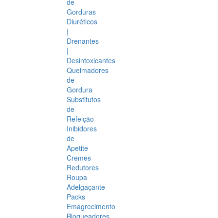
de
Gorduras
Diuréticos
|
Drenantes
|
Desintoxicantes
Queimadores
de
Gordura
Substitutos
de
Refeição
Inibidores
de
Apetite
Cremes
Redutores
Roupa
Adelgaçante
Packs
Emagrecimento
Bloqueadores