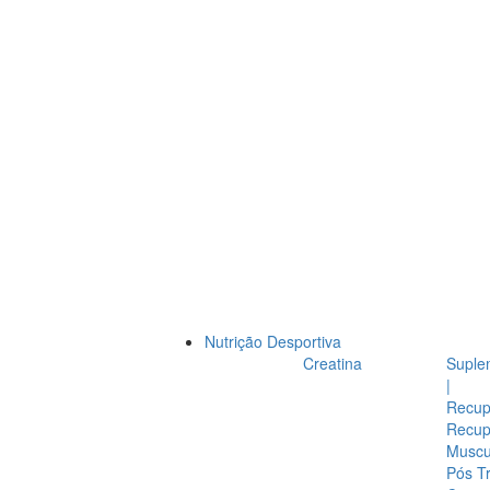
Nutrição Desportiva
Creatina
Suple
|
Recup
Recup
Muscul
Pós T