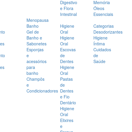
Digestivo
Memória
e Flora
Óleos
Intestinal
Essenciais
Menopausa
Banho
Higiene
Categorias
nto
Gel de
Oral
Desodorizantes
Banho e
Higiene
Higiene
es
Sabonetes
Oral
Íntima
Esponjas
Escovas
Cuidados
nto
e
de
de
acessórios
Dentes
Saúde
es
para
Higiene
banho
Oral
Champôs
Pastas
e
de
Condicionadores
Dentes
e Fio
Dentário
Higiene
Oral
Elixires
e
Sprays