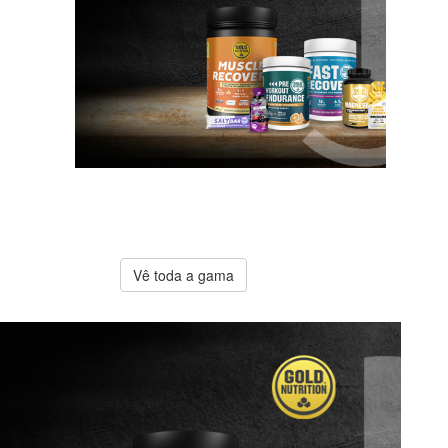
A melhor
oferta
Gold
Nutrition
Vê toda a gama