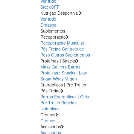
Ver tudo
StockOFF
Nutrição Desportiva
Ver tudo
Creatina
Suplementos |
Recuperação
Recuperação Muscular |
Pós Treino
Controlo de
Peso
Outros Suplementos
Proteínas | Snacks
Mass Gainers
Barras
Proteicas | Snacks | Low
Sugar
Whey
Vegan
Energéticos | Pre Treino |
Pós Treino
Barras Energéticas | Geis
Pré Treino
Bebidas
Isotonicas
Cremes
Cremes
Acessórios
Acessórios