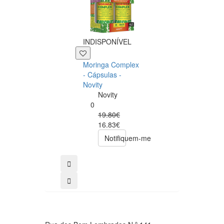
INDISPONÍVEL
+39 P
Moringa Complex
Now NAC 600m
- Cápsulas -
– 250 cápsulas
Novity
Now
Novity
Foods
0
0
19.80€
49.00€
16.83€
39.20€
Notifiquem-me
comprar