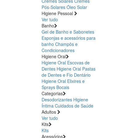
Cremes Solares
Cremes
Pós-Solares
Óleo Solar
Higiene Pessoal
Ver tudo
Banho
Gel de Banho e Sabonetes
Esponjas e acessórios para
banho
Champôs e
Condicionadores
Higiene Oral
Higiene Oral Escovas de
Dentes
Higiene Oral Pastas
de Dentes e Fio Dentário
Higiene Oral Elixires e
Sprays Bocais
Categorias
Desodorizantes
Higiene
Íntima
Cuidados de Saúde
Adultos
Ver tudo
Kits
Kits
Acessórios