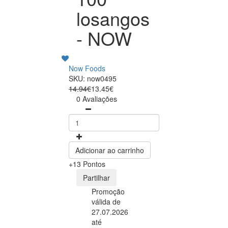
losangos
- NOW
Now Foods
SKU: now0495
14.94€
13.45€
0 Avaliações
Adicionar ao carrinho
+13 Pontos
Partilhar
Promoção
válida de
27.07.2026
até