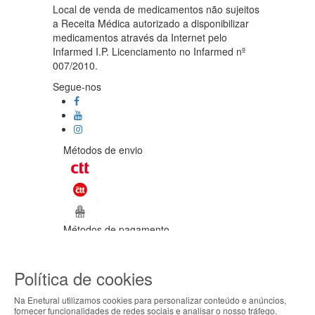
Local de venda de medicamentos não sujeitos
a Receita Médica autorizado a disponibilizar
medicamentos através da Internet pelo
Infarmed I.P. Licenciamento no Infarmed nº
007/2010.
Segue-nos
Métodos de envio
Métodos de pagamento
©Enetural 2026
Política de cookies
Todos os direitos reservados / Salvo
indicação de contrário as promoções
Na Enetural utilizamos cookies para personalizar conteúdo e anúncios,
apresentadas são válidas até ao dia 08-
fornecer funcionalidades de redes sociais e analisar o nosso tráfego.