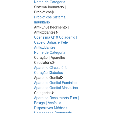
Nome de Categoria
Sistema Imunitário |
Probióticos
Probióticos
Sistema
Imunitário
Anti-Envelhecimento |
Antioxidantes
Coenzima Q10
Colagénio |
Cabelo Unhas e Pele
Antioxidantes
Nome de Categoria
Coração | Aparelho
Circulatório
Aparelho Circulatório
Coração
Diabetes
Aparelho Genital
Aparelho Genital Feminino
Aparelho Genital Masculino
Categorias
Aparelho Respiratório
Rins |
Bexiga | Vesícula
Dispositivos Médicos
Homeopatia
Bronzeado