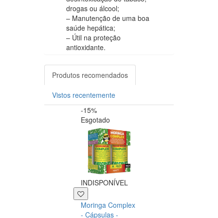
drogas ou álcool;
– Manutenção de uma boa
saúde hepática;
– Útil na proteção
antioxidante.
Produtos recomendados
Vistos recentemente
-15%
-20%
Esgotado
INDISPONÍVEL
+39 P
Moringa Complex
Now NAC 600m
- Cápsulas -