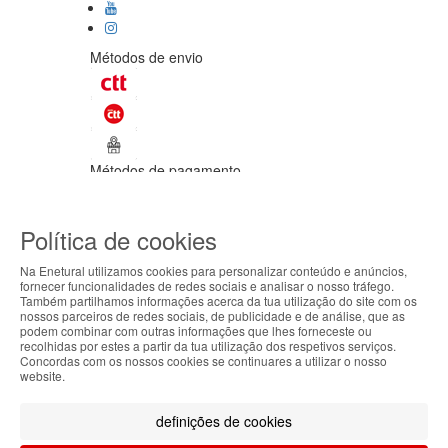
Métodos de envio
Métodos de pagamento
©Enetural 2026
Política de cookies
Todos os direitos reservados / Salvo
indicação de contrário as promoções
Na Enetural utilizamos cookies para personalizar conteúdo e anúncios,
apresentadas são válidas até ao dia 09-
fornecer funcionalidades de redes sociais e analisar o nosso tráfego.
08-2026.
Também partilhamos informações acerca da tua utilização do site com os
ABOUT THE COOKIES
nossos parceiros de redes sociais, de publicidade e de análise, que as
Designed & developed by
Bsolus
podem combinar com outras informações que lhes forneceste ou
Enetural handles information about your visit using
recolhidas por estes a partir da tua utilização dos respetivos serviços.
Filtrar por
Concordas com os nossos cookies se continuares a utilizar o nosso
cookies that improve the performance of the
website.
website, facilitate sharing via social networks and
Limpar filtros
Filtrar
offer advertising tailored to your interests. By
definições de cookies
continuing to browse our site, you accept the use of
these cookies. For more information, see our