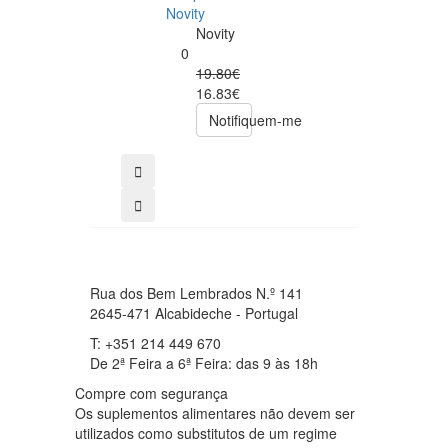
– 250 cápsulas
Novity
Now
Novity
Foods
0
0
19.80€
49.00€
16.83€
39.20€
Notifiquem-me
comprar
Rua dos Bem Lembrados N.º 141
2645-471 Alcabideche - Portugal
T: +351 214 449 670
De 2ª Feira a 6ª Feira: das 9 às 18h
Compre com segurança
Os suplementos alimentares não devem ser
utilizados como substitutos de um regime