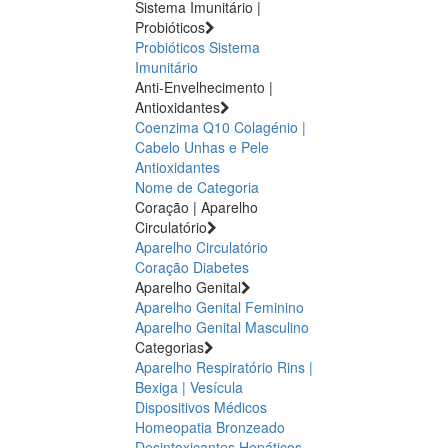
Sistema Imunitário |
Probióticos
Probióticos
Sistema
Imunitário
Anti-Envelhecimento |
Antioxidantes
Coenzima Q10
Colagénio |
Cabelo Unhas e Pele
Antioxidantes
Nome de Categoria
Coração | Aparelho
Circulatório
Aparelho Circulatório
Coração
Diabetes
Aparelho Genital
Aparelho Genital Feminino
Aparelho Genital Masculino
Categorias
Aparelho Respiratório
Rins |
Bexiga | Vesícula
Dispositivos Médicos
Homeopatia
Bronzeado
Desintoxicantes Hepáticos