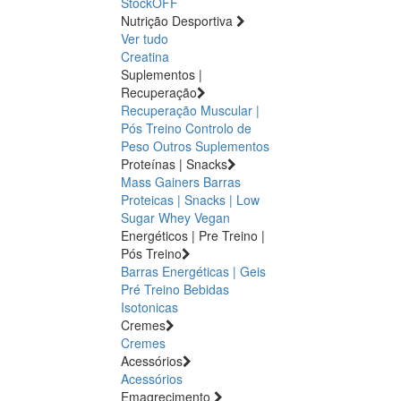
StockOFF
Nutrição Desportiva
Ver tudo
Creatina
Suplementos |
Recuperação
Recuperação Muscular |
Pós Treino
Controlo de
Peso
Outros Suplementos
Proteínas | Snacks
Mass Gainers
Barras
Proteicas | Snacks | Low
Sugar
Whey
Vegan
Energéticos | Pre Treino |
Pós Treino
Barras Energéticas | Geis
Pré Treino
Bebidas
Isotonicas
Cremes
Cremes
Acessórios
Acessórios
Emagrecimento