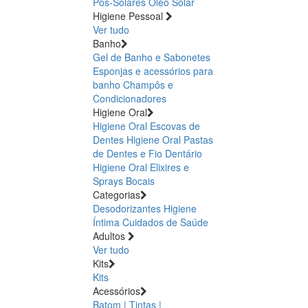
Pós-Solares
Óleo Solar
Higiene Pessoal
Ver tudo
Banho
Gel de Banho e Sabonetes
Esponjas e acessórios para
banho
Champôs e
Condicionadores
Higiene Oral
Higiene Oral Escovas de
Dentes
Higiene Oral Pastas
de Dentes e Fio Dentário
Higiene Oral Elixires e
Sprays Bocais
Categorias
Desodorizantes
Higiene
Íntima
Cuidados de Saúde
Adultos
Ver tudo
Kits
Kits
Acessórios
Batom | Tintas |