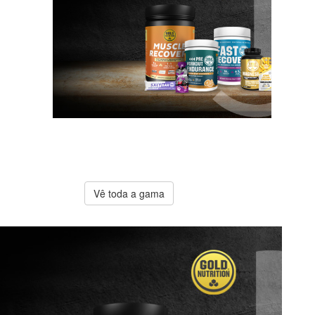
A melhor
oferta
Gold
Nutrition
Vê toda a gama