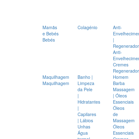
Mamãs
Colagénio
Anti-
e Bebés
Envelhecime
Bebés
|
Regenerador
Anti-
Envelhecime
Cremes
Regenerador
Maquilhagem
Banho |
Homem
Maquilhagem
Limpeza
Barba
da Pele
Massagem
|
| Óleos
Hidratantes
Essenciais
|
Óleos
Capilares
de
| Lábios
Massagem
Unhas
Óleos
Água
Essenciais
termal
Cremes