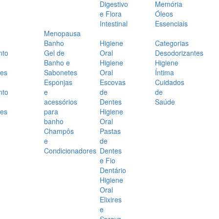
Digestivo
Memória
e Flora
Óleos
Intestinal
Essenciais
Menopausa
Banho
Higiene
Categorias
nto
Gel de
Oral
Desodorizantes
Banho e
Higiene
Higiene
es
Sabonetes
Oral
Íntima
Esponjas
Escovas
Cuidados
nto
e
de
de
acessórios
Dentes
Saúde
es
para
Higiene
banho
Oral
Champôs
Pastas
e
de
Condicionadores
Dentes
e Fio
Dentário
Higiene
Oral
Elixires
e
Sprays