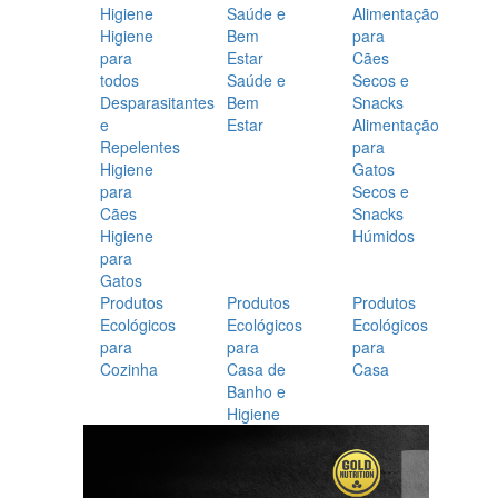
Higiene
Saúde e
Alimentação
Higiene
Bem
para
para
Estar
Cães
todos
Saúde e
Secos e
Desparasitantes
Bem
Snacks
e
Estar
Alimentação
Repelentes
para
Higiene
Gatos
para
Secos e
Cães
Snacks
Higiene
Húmidos
para
Gatos
Produtos
Produtos
Produtos
Ecológicos
Ecológicos
Ecológicos
para
para
para
Cozinha
Casa de
Casa
Banho e
Higiene