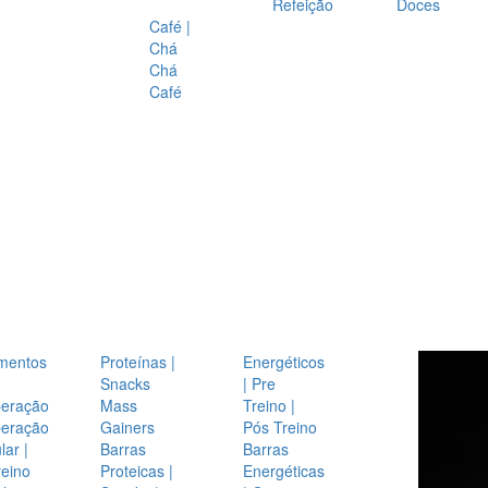
Refeição
Doces
Café |
Chá
Chá
Café
mentos
Proteínas |
Energéticos
Snacks
| Pre
eração
Mass
Treino |
eração
Gainers
Pós Treino
ar |
Barras
Barras
reino
Proteicas |
Energéticas