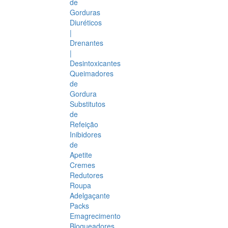
de
Gorduras
Diuréticos
|
Drenantes
|
Desintoxicantes
Queimadores
de
Gordura
Substitutos
de
Refeição
Inibidores
de
Apetite
Cremes
Redutores
Roupa
Adelgaçante
Packs
Emagrecimento
Bloqueadores