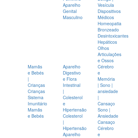
Aparelho
Vesícula
Genital
Dispositivos
Masculino
Médicos
Homeopatia
Bronzeado
Desintoxicantes
Hepáticos
Olhos
Articulações
e Ossos
Mamãs
Aparelho
Cérebro
e Bebés
Digestivo
e
|
e Flora
Memória
Crianças
Intestinal
| Sono |
Crianças
|
ansiedade
Sistema
Colesterol
|
Imunitário
e
Cansaço
Mamãs
Hipertensão
Sono |
e Bebés
Colesterol
Ansiedade
|
Cansaço
Hipertensão
Cérebro
Aparelho
e