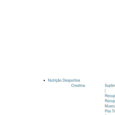
Nutrição Desportiva
Creatina
Suple
|
Recup
Recup
Muscul
Pós T