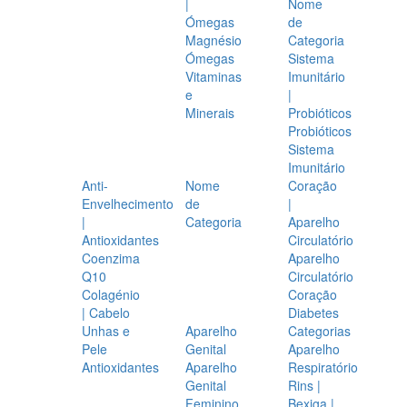
|
Nome
Ómegas
de
Magnésio
Categoria
Ómegas
Sistema
Vitaminas
Imunitário
e
|
Minerais
Probióticos
Probióticos
Sistema
Imunitário
Anti-
Nome
Coração
Envelhecimento
de
|
|
Categoria
Aparelho
Antioxidantes
Circulatório
Coenzima
Aparelho
Q10
Circulatório
Colagénio
Coração
| Cabelo
Diabetes
Unhas e
Aparelho
Categorias
Pele
Genital
Aparelho
Antioxidantes
Aparelho
Respiratório
Genital
Rins |
Feminino
Bexiga |