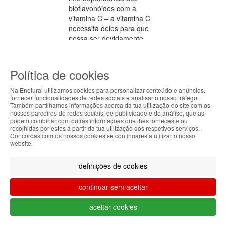
bioflavonóides com a
vitamina C – a vitamina C
necessita deles para que
possa ser devidamente
absorvida e utilizada, assim
como os bioflavonóides
necessitam dela para que
Política de cookies
não sofra oxidação. Uma
das principais ações dos
Na Enetural utilizamos cookies para personalizar conteúdo e anúncios,
fornecer funcionalidades de redes sociais e analisar o nosso tráfego.
Bioflavonóides Cítricos é o
Também partilhamos informações acerca da tua utilização do site com os
seu trabalho como
ABOUT THE COOKIES
nossos parceiros de redes sociais, de publicidade e de análise, que as
antioxidantes (eliminar os
podem combinar com outras informações que lhes forneceste ou
Enetural handles information about your visit using
recolhidas por estes a partir da tua utilização dos respetivos serviços.
radicais livres). Também
Concordas com os nossos cookies se continuares a utilizar o nosso
cookies that improve the performance of the
tem uma forte ação anti-
website.
website, facilitate sharing via social networks and
inflamatória. A inflamação
offer advertising tailored to your interests. By
tem sido reconhecida como
definições de cookies
continuing to browse our site, you accept the use of
um factor de risco
these cookies. For more information, see our
preponderante para várias
continuar sem aceitar
Privacy and Cookie Policy. You can configure your
doenças como doenças
preferences in Cookie settings.
neurodegenerativas,
aceitar cookies
doenças reumáticas,
Accepted
doenças inflamatórias