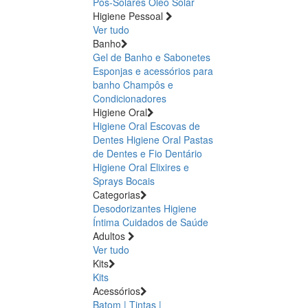
Pós-Solares
Óleo Solar
Higiene Pessoal
Ver tudo
Banho
Gel de Banho e Sabonetes
Esponjas e acessórios para
banho
Champôs e
Condicionadores
Higiene Oral
Higiene Oral Escovas de
Dentes
Higiene Oral Pastas
de Dentes e Fio Dentário
Higiene Oral Elixires e
Sprays Bocais
Categorias
Desodorizantes
Higiene
Íntima
Cuidados de Saúde
Adultos
Ver tudo
Kits
Kits
Acessórios
Batom | Tintas |