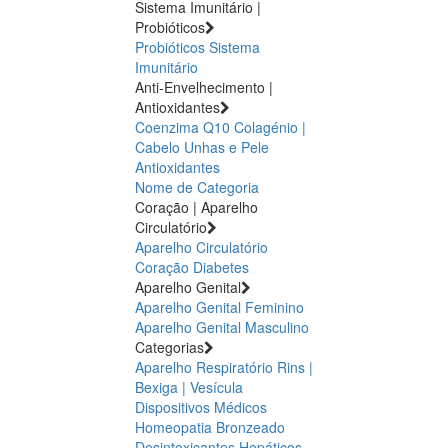
Sistema Imunitário |
Probióticos
Probióticos
Sistema
Imunitário
Anti-Envelhecimento |
Antioxidantes
Coenzima Q10
Colagénio |
Cabelo Unhas e Pele
Antioxidantes
Nome de Categoria
Coração | Aparelho
Circulatório
Aparelho Circulatório
Coração
Diabetes
Aparelho Genital
Aparelho Genital Feminino
Aparelho Genital Masculino
Categorias
Aparelho Respiratório
Rins |
Bexiga | Vesícula
Dispositivos Médicos
Homeopatia
Bronzeado
Desintoxicantes Hepáticos