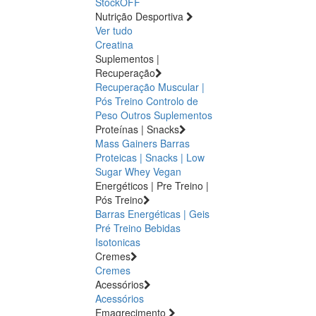
StockOFF
Nutrição Desportiva
Ver tudo
Creatina
Suplementos |
Recuperação
Recuperação Muscular |
Pós Treino
Controlo de
Peso
Outros Suplementos
Proteínas | Snacks
Mass Gainers
Barras
Proteicas | Snacks | Low
Sugar
Whey
Vegan
Energéticos | Pre Treino |
Pós Treino
Barras Energéticas | Geis
Pré Treino
Bebidas
Isotonicas
Cremes
Cremes
Acessórios
Acessórios
Emagrecimento