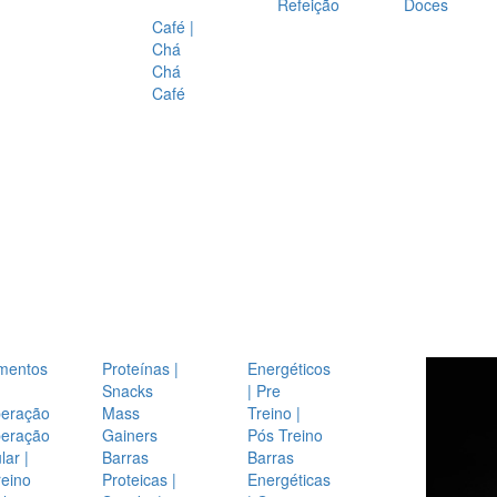
Refeição
Doces
Café |
Chá
Chá
Café
mentos
Proteínas |
Energéticos
Snacks
| Pre
eração
Mass
Treino |
eração
Gainers
Pós Treino
ar |
Barras
Barras
reino
Proteicas |
Energéticas