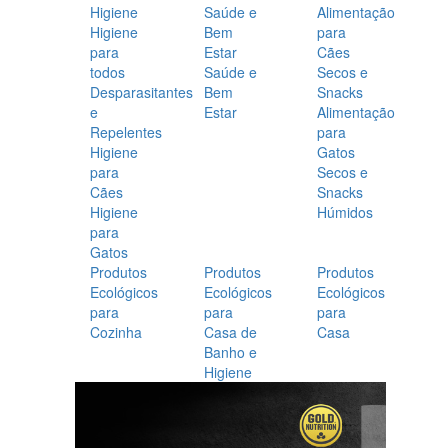
Higiene
Saúde e
Alimentação
Higiene
Bem
para
para
Estar
Cães
todos
Saúde e
Secos e
Desparasitantes
Bem
Snacks
e
Estar
Alimentação
Repelentes
para
Higiene
Gatos
para
Secos e
Cães
Snacks
Higiene
Húmidos
para
Gatos
Produtos
Produtos
Produtos
Ecológicos
Ecológicos
Ecológicos
para
para
para
Cozinha
Casa de
Casa
Banho e
Higiene