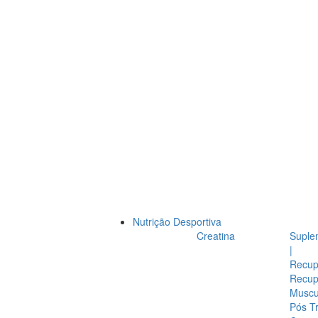
Nutrição Desportiva
Creatina
Suple
|
Recup
Recup
Muscul
Pós T