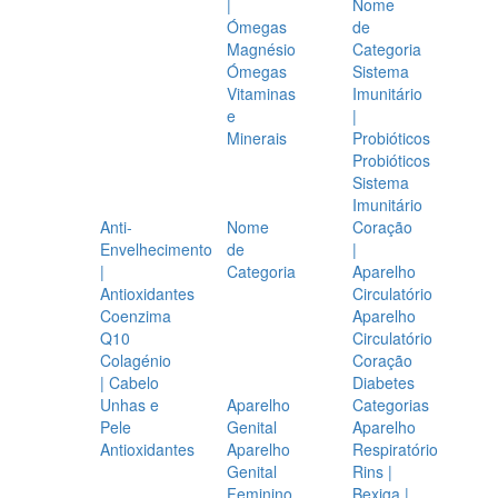
|
Nome
Ómegas
de
Magnésio
Categoria
Ómegas
Sistema
Vitaminas
Imunitário
e
|
Minerais
Probióticos
Probióticos
Sistema
Imunitário
Anti-
Nome
Coração
Envelhecimento
de
|
|
Categoria
Aparelho
Antioxidantes
Circulatório
Coenzima
Aparelho
Q10
Circulatório
Colagénio
Coração
| Cabelo
Diabetes
Unhas e
Aparelho
Categorias
Pele
Genital
Aparelho
Antioxidantes
Aparelho
Respiratório
Genital
Rins |
Feminino
Bexiga |