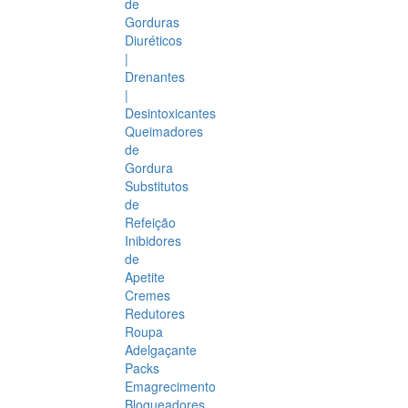
de
Gorduras
Diuréticos
|
Drenantes
|
Desintoxicantes
Queimadores
de
Gordura
Substitutos
de
Refeição
Inibidores
de
Apetite
Cremes
Redutores
Roupa
Adelgaçante
Packs
Emagrecimento
Bloqueadores