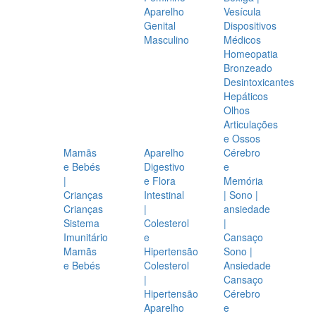
Aparelho
Vesícula
Genital
Dispositivos
Masculino
Médicos
Homeopatia
Bronzeado
Desintoxicantes
Hepáticos
Olhos
Articulações
e Ossos
Mamãs
Aparelho
Cérebro
e Bebés
Digestivo
e
|
e Flora
Memória
Crianças
Intestinal
| Sono |
Crianças
|
ansiedade
Sistema
Colesterol
|
Imunitário
e
Cansaço
Mamãs
Hipertensão
Sono |
e Bebés
Colesterol
Ansiedade
|
Cansaço
Hipertensão
Cérebro
Aparelho
e