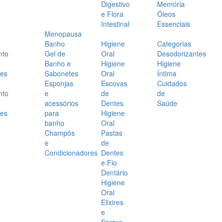
Digestivo
Memória
e Flora
Óleos
Intestinal
Essenciais
Menopausa
Banho
Higiene
Categorias
nto
Gel de
Oral
Desodorizantes
Banho e
Higiene
Higiene
es
Sabonetes
Oral
Íntima
Esponjas
Escovas
Cuidados
nto
e
de
de
acessórios
Dentes
Saúde
es
para
Higiene
banho
Oral
Champôs
Pastas
e
de
Condicionadores
Dentes
e Fio
Dentário
Higiene
Oral
Elixires
e
Sprays