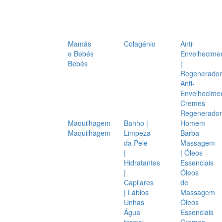
Mamãs
Colagénio
Anti-
e Bebés
Envelhecime
Bebés
|
Regenerador
Anti-
Envelhecime
Cremes
Regenerador
Maquilhagem
Banho |
Homem
Maquilhagem
Limpeza
Barba
da Pele
Massagem
|
| Óleos
Hidratantes
Essenciais
|
Óleos
Capilares
de
| Lábios
Massagem
Unhas
Óleos
Água
Essenciais
termal
Cremes