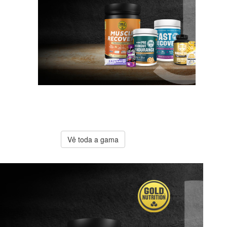
A melhor
oferta
Gold
Nutrition
Vê toda a gama