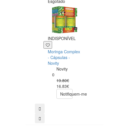
Esgotado
INDISPONÍVEL
+39 P
Moringa Complex
Now NAC 600m
- Cápsulas -
– 250 cápsulas
Novity
Now
Novity
Foods
0
0
19.80€
49.00€
16.83€
39.20€
Notifiquem-me
comprar