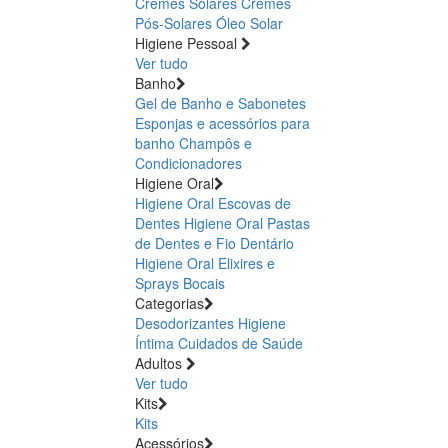
Cremes Solares
Cremes
Pós-Solares
Óleo Solar
Higiene Pessoal
Ver tudo
Banho
Gel de Banho e Sabonetes
Esponjas e acessórios para
banho
Champôs e
Condicionadores
Higiene Oral
Higiene Oral Escovas de
Dentes
Higiene Oral Pastas
de Dentes e Fio Dentário
Higiene Oral Elixires e
Sprays Bocais
Categorias
Desodorizantes
Higiene
Íntima
Cuidados de Saúde
Adultos
Ver tudo
Kits
Kits
Acessórios