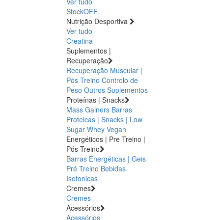
Ver tudo
StockOFF
Nutrição Desportiva
Ver tudo
Creatina
Suplementos |
Recuperação
Recuperação Muscular |
Pós Treino
Controlo de
Peso
Outros Suplementos
Proteínas | Snacks
Mass Gainers
Barras
Proteicas | Snacks | Low
Sugar
Whey
Vegan
Energéticos | Pre Treino |
Pós Treino
Barras Energéticas | Geis
Pré Treino
Bebidas
Isotonicas
Cremes
Cremes
Acessórios
Acessórios