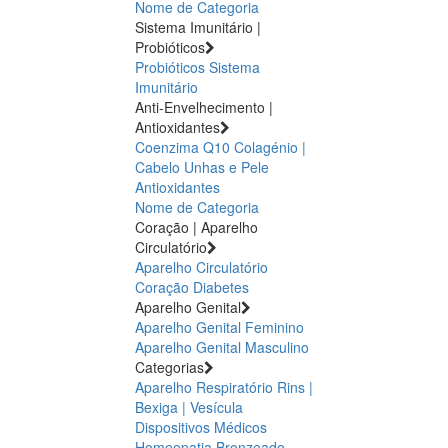
Nome de Categoria
Sistema Imunitário |
Probióticos
Probióticos
Sistema
Imunitário
Anti-Envelhecimento |
Antioxidantes
Coenzima Q10
Colagénio |
Cabelo Unhas e Pele
Antioxidantes
Nome de Categoria
Coração | Aparelho
Circulatório
Aparelho Circulatório
Coração
Diabetes
Aparelho Genital
Aparelho Genital Feminino
Aparelho Genital Masculino
Categorias
Aparelho Respiratório
Rins |
Bexiga | Vesícula
Dispositivos Médicos
Homeopatia
Bronzeado