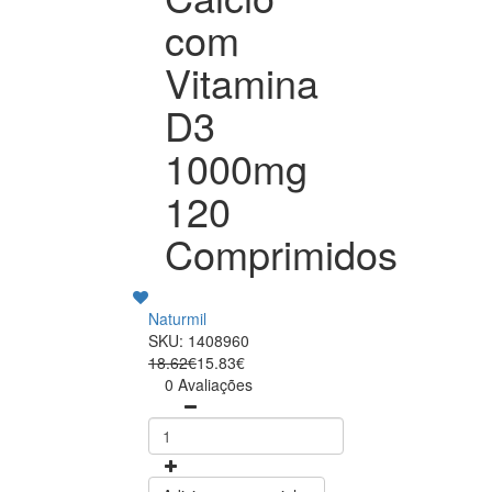
com
Vitamina
D3
1000mg
120
Comprimidos
Naturmil
SKU: 1408960
18.62€
15.83€
0 Avaliações