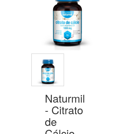
Naturmil
- Citrato
de
Cálcio