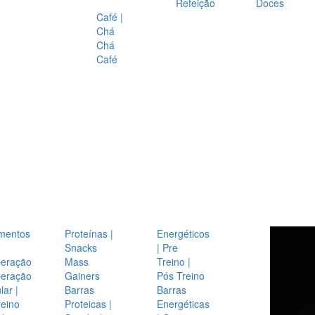
Refeição
Doces
Café |
Chá
Chá
Café
mentos
Proteínas |
Energéticos
Snacks
| Pre
eração
Mass
Treino |
eração
Gainers
Pós Treino
ar |
Barras
Barras
reino
Proteicas |
Energéticas