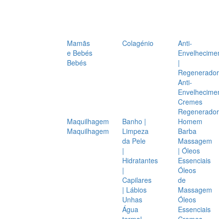
Mamãs
Colagénio
Anti-
e Bebés
Envelhecime
Bebés
|
Regenerador
Anti-
Envelhecime
Cremes
Regenerador
Maquilhagem
Banho |
Homem
Maquilhagem
Limpeza
Barba
da Pele
Massagem
|
| Óleos
Hidratantes
Essenciais
|
Óleos
Capilares
de
| Lábios
Massagem
Unhas
Óleos
Água
Essenciais
termal
Cremes