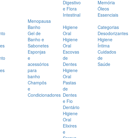
Digestivo
Memória
e Flora
Óleos
Intestinal
Essenciais
Menopausa
Banho
Higiene
Categorias
nto
Gel de
Oral
Desodorizantes
Banho e
Higiene
Higiene
es
Sabonetes
Oral
Íntima
Esponjas
Escovas
Cuidados
nto
e
de
de
acessórios
Dentes
Saúde
es
para
Higiene
banho
Oral
Champôs
Pastas
e
de
Condicionadores
Dentes
e Fio
Dentário
Higiene
Oral
Elixires
e
Sprays