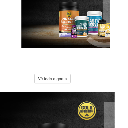
A melhor
oferta
Gold
Nutrition
Vê toda a gama