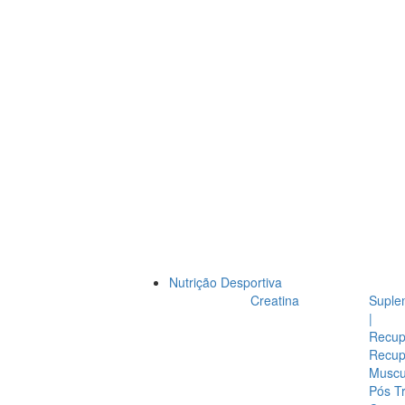
Nutrição Desportiva
Creatina
Suple
|
Recup
Recup
Muscul
Pós T