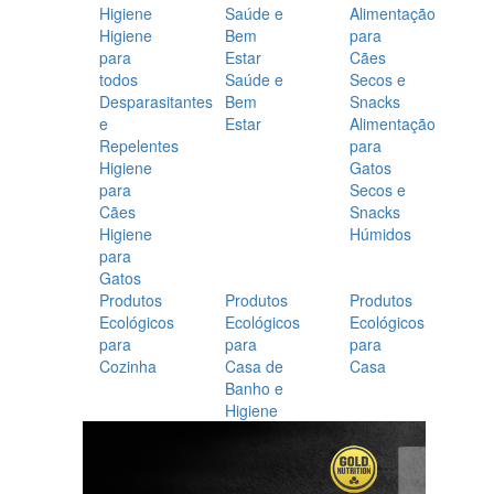
Higiene
Saúde e
Alimentação
Higiene
Bem
para
para
Estar
Cães
todos
Saúde e
Secos e
Desparasitantes
Bem
Snacks
e
Estar
Alimentação
Repelentes
para
Higiene
Gatos
para
Secos e
Cães
Snacks
Higiene
Húmidos
para
Gatos
Produtos
Produtos
Produtos
Ecológicos
Ecológicos
Ecológicos
para
para
para
Cozinha
Casa de
Casa
Banho e
Higiene