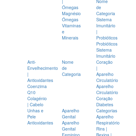
|
Nome
Ómegas
de
Magnésio
Categoria
Ómegas
Sistema
Vitaminas
Imunitário
e
|
Minerais
Probióticos
Probióticos
Sistema
Imunitário
Anti-
Nome
Coração
Envelhecimento
de
|
|
Categoria
Aparelho
Antioxidantes
Circulatório
Coenzima
Aparelho
Q10
Circulatório
Colagénio
Coração
| Cabelo
Diabetes
Unhas e
Aparelho
Categorias
Pele
Genital
Aparelho
Antioxidantes
Aparelho
Respiratório
Genital
Rins |
Feminino
Bexiga |