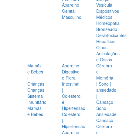
Aparelho
Vesícula
Genital
Dispositivos
Masculino
Médicos
Homeopatia
Bronzeado
Desintoxicantes
Hepáticos
Olhos
Articulações
e Ossos
Mamãs
Aparelho
Cérebro
e Bebés
Digestivo
e
|
e Flora
Memória
Crianças
Intestinal
| Sono |
Crianças
|
ansiedade
Sistema
Colesterol
|
Imunitário
e
Cansaço
Mamãs
Hipertensão
Sono |
e Bebés
Colesterol
Ansiedade
|
Cansaço
Hipertensão
Cérebro
Aparelho
e