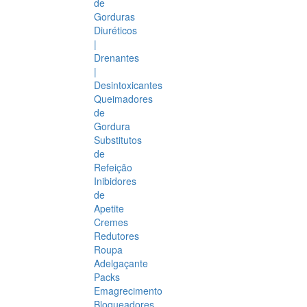
de
Gorduras
Diuréticos
|
Drenantes
|
Desintoxicantes
Queimadores
de
Gordura
Substitutos
de
Refeição
Inibidores
de
Apetite
Cremes
Redutores
Roupa
Adelgaçante
Packs
Emagrecimento
Bloqueadores