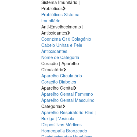
Sistema Imunitário |
Probióticos
Probióticos
Sistema
Imunitário
Anti-Envelhecimento |
Antioxidantes
Coenzima Q10
Colagénio |
Cabelo Unhas e Pele
Antioxidantes
Nome de Categoria
Coração | Aparelho
Circulatório
Aparelho Circulatório
Coração
Diabetes
Aparelho Genital
Aparelho Genital Feminino
Aparelho Genital Masculino
Categorias
Aparelho Respiratório
Rins |
Bexiga | Vesícula
Dispositivos Médicos
Homeopatia
Bronzeado
Desintoxicantes Hepáticos