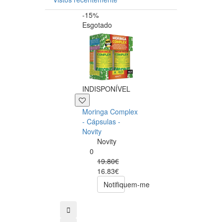
-15%
-20%
Esgotado
INDISPONÍVEL
+39 P
Moringa Complex
Now NAC 600m
- Cápsulas -
– 250 cápsulas
Novity
Now
Novity
Foods
0
0
19.80€
49.00€
16.83€
39.20€
Notifiquem-me
comprar