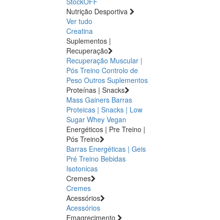
StockOFF
Nutrição Desportiva
Ver tudo
Creatina
Suplementos |
Recuperação
Recuperação Muscular |
Pós Treino
Controlo de
Peso
Outros Suplementos
Proteínas | Snacks
Mass Gainers
Barras
Proteicas | Snacks | Low
Sugar
Whey
Vegan
Energéticos | Pre Treino |
Pós Treino
Barras Energéticas | Geis
Pré Treino
Bebidas
Isotonicas
Cremes
Cremes
Acessórios
Acessórios
Emagrecimento