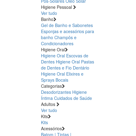
Pós-Solares
Óleo Solar
Higiene Pessoal
Ver tudo
Banho
Gel de Banho e Sabonetes
Esponjas e acessórios para
banho
Champôs e
Condicionadores
Higiene Oral
Higiene Oral Escovas de
Dentes
Higiene Oral Pastas
de Dentes e Fio Dentário
Higiene Oral Elixires e
Sprays Bocais
Categorias
Desodorizantes
Higiene
Íntima
Cuidados de Saúde
Adultos
Ver tudo
Kits
Kits
Acessórios
Batom | Tintas |