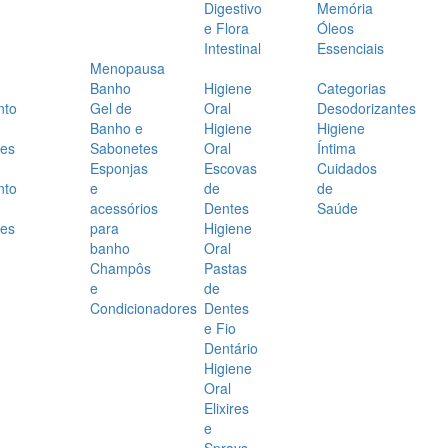
Digestivo
Memória
e Flora
Óleos
Intestinal
Essenciais
Menopausa
Banho
Higiene
Categorias
nto
Gel de
Oral
Desodorizantes
Banho e
Higiene
Higiene
es
Sabonetes
Oral
Íntima
Esponjas
Escovas
Cuidados
nto
e
de
de
acessórios
Dentes
Saúde
es
para
Higiene
banho
Oral
Champôs
Pastas
e
de
Condicionadores
Dentes
e Fio
Dentário
Higiene
Oral
Elixires
e
Sprays