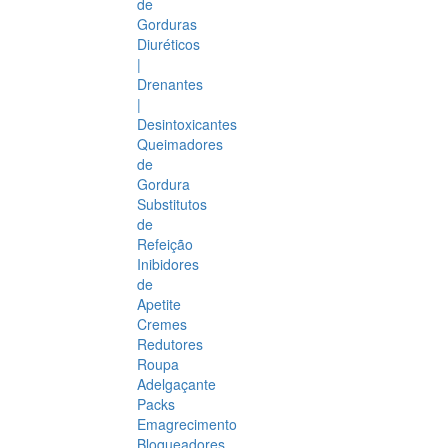
de
Gorduras
Diuréticos
|
Drenantes
|
Desintoxicantes
Queimadores
de
Gordura
Substitutos
de
Refeição
Inibidores
de
Apetite
Cremes
Redutores
Roupa
Adelgaçante
Packs
Emagrecimento
Bloqueadores