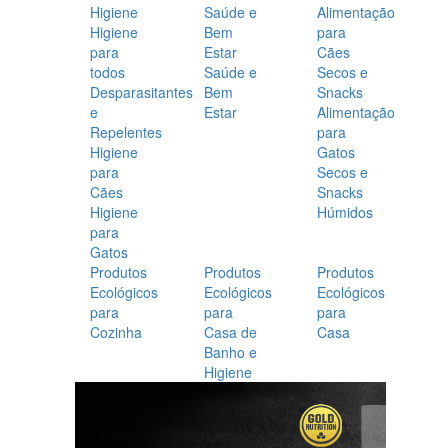
Higiene
Saúde e
Alimentação
Higiene
Bem
para
para
Estar
Cães
todos
Saúde e
Secos e
Desparasitantes
Bem
Snacks
e
Estar
Alimentação
Repelentes
para
Higiene
Gatos
para
Secos e
Cães
Snacks
Higiene
Húmidos
para
Gatos
Produtos
Produtos
Produtos
Ecológicos
Ecológicos
Ecológicos
para
para
para
Cozinha
Casa de
Casa
Banho e
Higiene