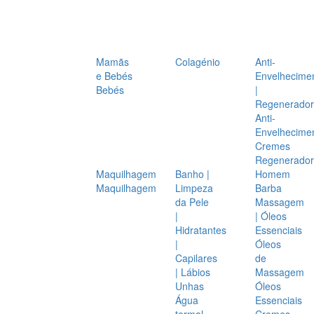
Mamãs
Colagénio
Anti-
e Bebés
Envelhecime
Bebés
|
Regenerador
Anti-
Envelhecime
Cremes
Regenerador
Maquilhagem
Banho |
Homem
Maquilhagem
Limpeza
Barba
da Pele
Massagem
|
| Óleos
Hidratantes
Essenciais
|
Óleos
Capilares
de
| Lábios
Massagem
Unhas
Óleos
Água
Essenciais
termal
Cremes