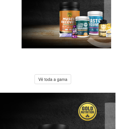
A melhor
oferta
Gold
Nutrition
Vê toda a gama