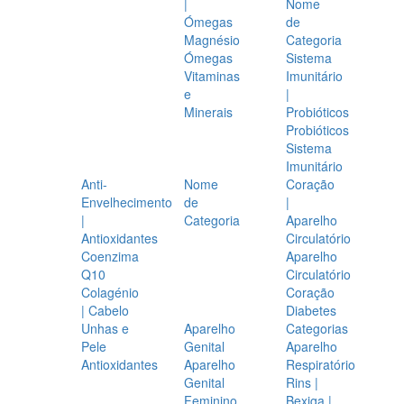
|
Nome
Ómegas
de
Magnésio
Categoria
Ómegas
Sistema
Vitaminas
Imunitário
e
|
Minerais
Probióticos
Probióticos
Sistema
Imunitário
Anti-
Nome
Coração
Envelhecimento
de
|
|
Categoria
Aparelho
Antioxidantes
Circulatório
Coenzima
Aparelho
Q10
Circulatório
Colagénio
Coração
| Cabelo
Diabetes
Unhas e
Aparelho
Categorias
Pele
Genital
Aparelho
Antioxidantes
Aparelho
Respiratório
Genital
Rins |
Feminino
Bexiga |