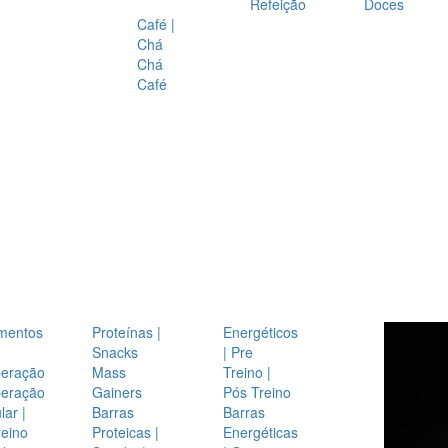
Refeição
Doces
Café |
Chá
Chá
Café
mentos
Proteínas |
Energéticos
Snacks
| Pre
eração
Mass
Treino |
eração
Gainers
Pós Treino
ar |
Barras
Barras
reino
Proteicas |
Energéticas