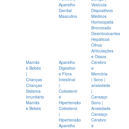
Aparelho
Vesícula
Genital
Dispositivos
Masculino
Médicos
Homeopatia
Bronzeado
Desintoxicantes
Hepáticos
Olhos
Articulações
e Ossos
Mamãs
Aparelho
Cérebro
e Bebés
Digestivo
e
|
e Flora
Memória
Crianças
Intestinal
| Sono |
Crianças
|
ansiedade
Sistema
Colesterol
|
Imunitário
e
Cansaço
Mamãs
Hipertensão
Sono |
e Bebés
Colesterol
Ansiedade
|
Cansaço
Hipertensão
Cérebro
Aparelho
e