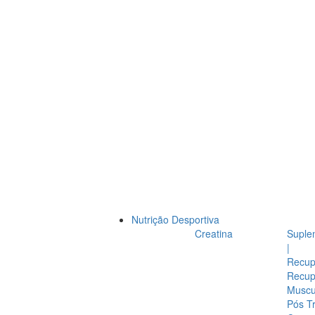
Nutrição Desportiva
Creatina
Suple
|
Recup
Recup
Muscul
Pós T