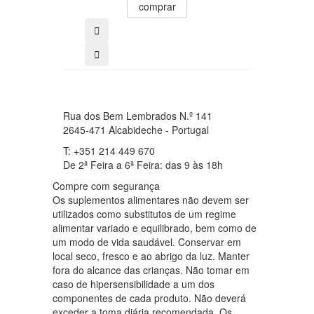
comprar
Notifiqu
Rua dos Bem Lembrados N.º 141
2645-471 Alcabideche - Portugal
T: +351 214 449 670
De 2ª Feira a 6ª Feira: das 9 às 18h
Compre com segurança
Os suplementos alimentares não devem ser
utilizados como substitutos de um regime
alimentar variado e equilibrado, bem como de
um modo de vida saudável. Conservar em
local seco, fresco e ao abrigo da luz. Manter
fora do alcance das crianças. Não tomar em
caso de hipersensibilidade a um dos
componentes de cada produto. Não deverá
exceder a toma diária recomendada. Os