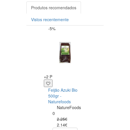
Produtos recomendados
Vistos recentemente
-5%
-5%
Esgotado
+2 P
INDISPONÍVEL
Feijão Azuki Bio
500gr -
Diet Shake 720g
Naturefoods
Banana - Biotec
NatureFoods
BiotechUSA
0
0
2.25€
28.60€
2.14€
27.17€