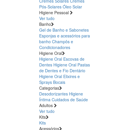
Cremes Solares
Cremes
Pós-Solares
Óleo Solar
Higiene Pessoal
Ver tudo
Banho
Gel de Banho e Sabonetes
Esponjas e acessórios para
banho
Champôs e
Condicionadores
Higiene Oral
Higiene Oral Escovas de
Dentes
Higiene Oral Pastas
de Dentes e Fio Dentário
Higiene Oral Elixires e
Sprays Bocais
Categorias
Desodorizantes
Higiene
Íntima
Cuidados de Saúde
Adultos
Ver tudo
Kits
Kits
Acessórios