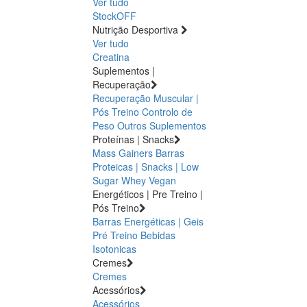
Ver tudo
StockOFF
Nutrição Desportiva
Ver tudo
Creatina
Suplementos |
Recuperação
Recuperação Muscular |
Pós Treino
Controlo de
Peso
Outros Suplementos
Proteínas | Snacks
Mass Gainers
Barras
Proteicas | Snacks | Low
Sugar
Whey
Vegan
Energéticos | Pre Treino |
Pós Treino
Barras Energéticas | Geis
Pré Treino
Bebidas
Isotonicas
Cremes
Cremes
Acessórios
Acessórios