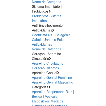
Nome de Categoria
Sistema Imunitário |
Probióticos
Probióticos
Sistema
Imunitário
Anti-Envelhecimento |
Antioxidantes
Coenzima Q10
Colagénio |
Cabelo Unhas e Pele
Antioxidantes
Nome de Categoria
Coração | Aparelho
Circulatório
Aparelho Circulatório
Coração
Diabetes
Aparelho Genital
Aparelho Genital Feminino
Aparelho Genital Masculino
Categorias
Aparelho Respiratório
Rins |
Bexiga | Vesícula
Dispositivos Médicos
Homeopatia
Bronzeado