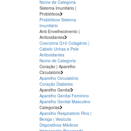
Nome de Categoria
Sistema Imunitário |
Probióticos
Probióticos
Sistema
Imunitário
Anti-Envelhecimento |
Antioxidantes
Coenzima Q10
Colagénio |
Cabelo Unhas e Pele
Antioxidantes
Nome de Categoria
Coração | Aparelho
Circulatório
Aparelho Circulatório
Coração
Diabetes
Aparelho Genital
Aparelho Genital Feminino
Aparelho Genital Masculino
Categorias
Aparelho Respiratório
Rins |
Bexiga | Vesícula
Dispositivos Médicos
Homeopatia
Bronzeado