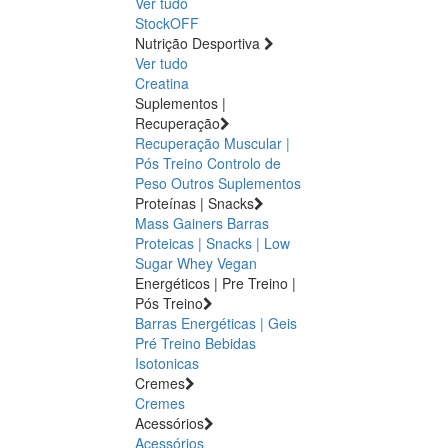
Ver tudo
StockOFF
Nutrição Desportiva
Ver tudo
Creatina
Suplementos |
Recuperação
Recuperação Muscular |
Pós Treino
Controlo de
Peso
Outros Suplementos
Proteínas | Snacks
Mass Gainers
Barras
Proteicas | Snacks | Low
Sugar
Whey
Vegan
Energéticos | Pre Treino |
Pós Treino
Barras Energéticas | Geis
Pré Treino
Bebidas
Isotonicas
Cremes
Cremes
Acessórios
Acessórios