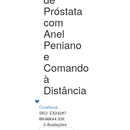
Próstata
com
Anel
Peniano
e
Comando
à
Distância
Crushious
SKU: EX24287
59.90€
44.93€
0 Avaliações