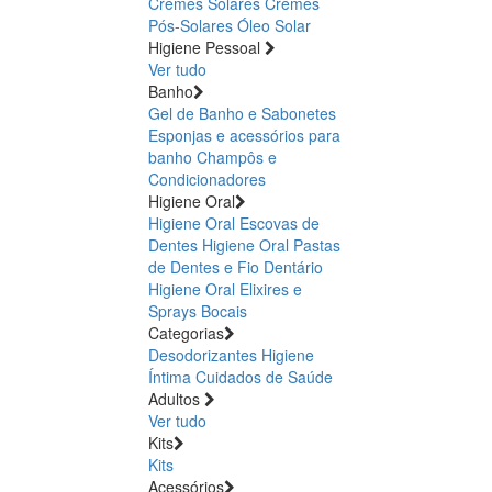
Cremes Solares
Cremes
Pós-Solares
Óleo Solar
Higiene Pessoal
Ver tudo
Banho
Gel de Banho e Sabonetes
Esponjas e acessórios para
banho
Champôs e
Condicionadores
Higiene Oral
Higiene Oral Escovas de
Dentes
Higiene Oral Pastas
de Dentes e Fio Dentário
Higiene Oral Elixires e
Sprays Bocais
Categorias
Desodorizantes
Higiene
Íntima
Cuidados de Saúde
Adultos
Ver tudo
Kits
Kits
Acessórios