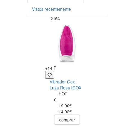
Vistos recentemente
-25%
+12 P
+14 P
Sérum Anal Pjur
Vibrador Gox
Analyse Me! 20m
Lusa Rosa IGOX
Pjur
HOT
0
0
12.50€
19.90€
comprar
14.92€
comprar