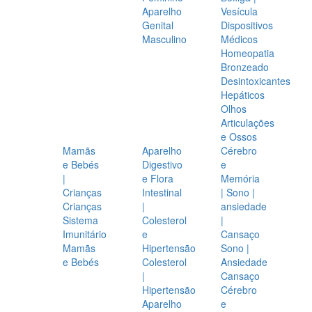
Aparelho
Vesícula
Genital
Dispositivos
Masculino
Médicos
Homeopatia
Bronzeado
Desintoxicantes
Hepáticos
Olhos
Articulações
e Ossos
Mamãs
Aparelho
Cérebro
e Bebés
Digestivo
e
|
e Flora
Memória
Crianças
Intestinal
| Sono |
Crianças
|
ansiedade
Sistema
Colesterol
|
Imunitário
e
Cansaço
Mamãs
Hipertensão
Sono |
e Bebés
Colesterol
Ansiedade
|
Cansaço
Hipertensão
Cérebro
Aparelho
e