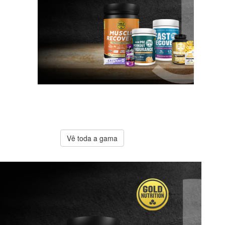
A melhor
oferta
Gold
Nutrition
Vê toda a gama