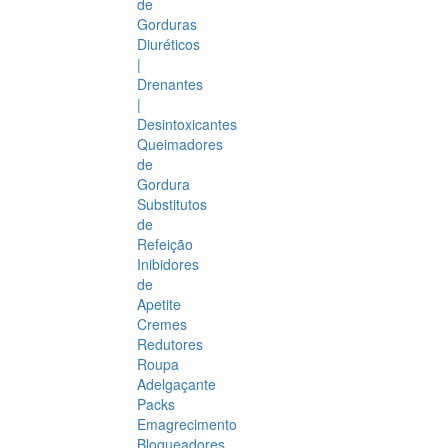
de
Gorduras
Diuréticos
|
Drenantes
|
Desintoxicantes
Queimadores
de
Gordura
Substitutos
de
Refeição
Inibidores
de
Apetite
Cremes
Redutores
Roupa
Adelgaçante
Packs
Emagrecimento
Bloqueadores