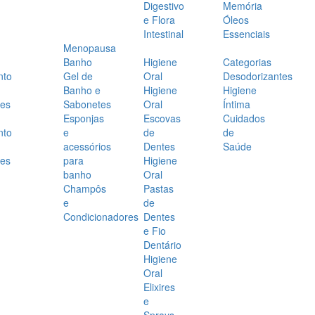
Digestivo
Memória
e Flora
Óleos
Intestinal
Essenciais
Menopausa
Banho
Higiene
Categorias
nto
Gel de
Oral
Desodorizantes
Banho e
Higiene
Higiene
es
Sabonetes
Oral
Íntima
Esponjas
Escovas
Cuidados
nto
e
de
de
acessórios
Dentes
Saúde
es
para
Higiene
banho
Oral
Champôs
Pastas
e
de
Condicionadores
Dentes
e Fio
Dentário
Higiene
Oral
Elixires
e
Sprays