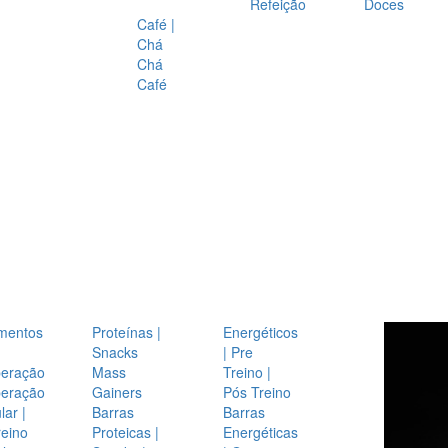
Refeição
Doces
Café |
Chá
Chá
Café
mentos
Proteínas |
Energéticos
Snacks
| Pre
eração
Mass
Treino |
eração
Gainers
Pós Treino
ar |
Barras
Barras
reino
Proteicas |
Energéticas