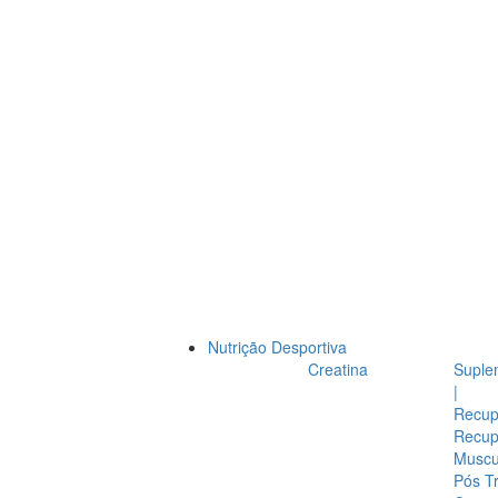
Nutrição Desportiva
Creatina
Suple
|
Recup
Recup
Muscul
Pós T