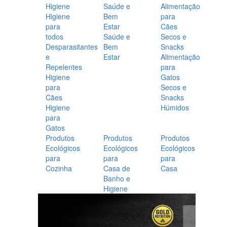
Higiene
Saúde e
Alimentação
Higiene
Bem
para
para
Estar
Cães
todos
Saúde e
Secos e
Desparasitantes
Bem
Snacks
e
Estar
Alimentação
Repelentes
para
Higiene
Gatos
para
Secos e
Cães
Snacks
Higiene
Húmidos
para
Gatos
Produtos
Produtos
Produtos
Ecológicos
Ecológicos
Ecológicos
para
para
para
Cozinha
Casa de
Casa
Banho e
Higiene