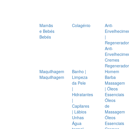
Mamãs
Colagénio
Anti-
e Bebés
Envelhecime
Bebés
|
Regenerador
Anti-
Envelhecime
Cremes
Regenerador
Maquilhagem
Banho |
Homem
Maquilhagem
Limpeza
Barba
da Pele
Massagem
|
| Óleos
Hidratantes
Essenciais
|
Óleos
Capilares
de
| Lábios
Massagem
Unhas
Óleos
Água
Essenciais
termal
Cremes