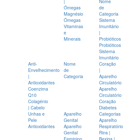
|
Nome
Ómegas
de
Magnésio
Categoria
Ómegas
Sistema
Vitaminas
Imunitário
e
|
Minerais
Probióticos
Probióticos
Sistema
Imunitário
Anti-
Nome
Coração
Envelhecimento
de
|
|
Categoria
Aparelho
Antioxidantes
Circulatório
Coenzima
Aparelho
Q10
Circulatório
Colagénio
Coração
| Cabelo
Diabetes
Unhas e
Aparelho
Categorias
Pele
Genital
Aparelho
Antioxidantes
Aparelho
Respiratório
Genital
Rins |
Feminino
Bexiga |