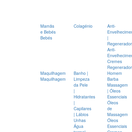
Mamãs
Colagénio
Anti-
e Bebés
Envelhecime
Bebés
|
Regenerador
Anti-
Envelhecime
Cremes
Regenerador
Maquilhagem
Banho |
Homem
Maquilhagem
Limpeza
Barba
da Pele
Massagem
|
| Óleos
Hidratantes
Essenciais
|
Óleos
Capilares
de
| Lábios
Massagem
Unhas
Óleos
Água
Essenciais
termal
Cremes