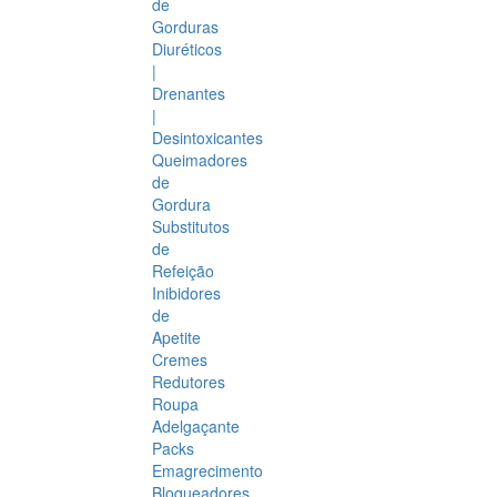
de
Gorduras
Diuréticos
|
Drenantes
|
Desintoxicantes
Queimadores
de
Gordura
Substitutos
de
Refeição
Inibidores
de
Apetite
Cremes
Redutores
Roupa
Adelgaçante
Packs
Emagrecimento
Bloqueadores