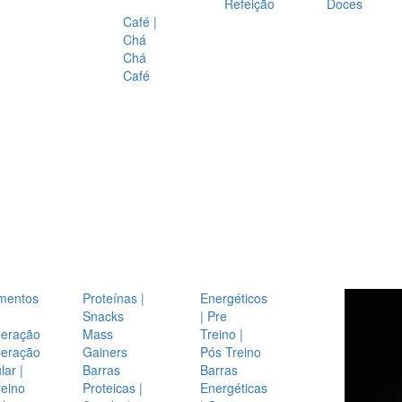
Refeição
Doces
Café |
Chá
Chá
Café
mentos
Proteínas |
Energéticos
Snacks
| Pre
eração
Mass
Treino |
eração
Gainers
Pós Treino
ar |
Barras
Barras
reino
Proteicas |
Energéticas