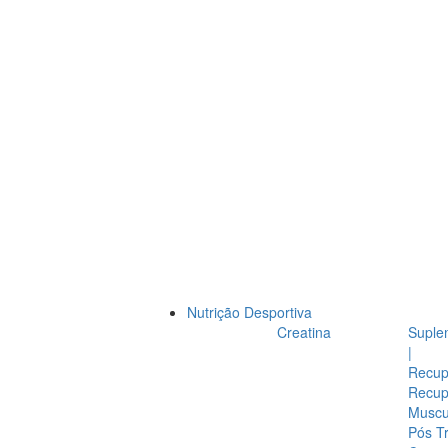
Nutrição Desportiva
Creatina
Suple
|
Recup
Recup
Muscul
Pós T