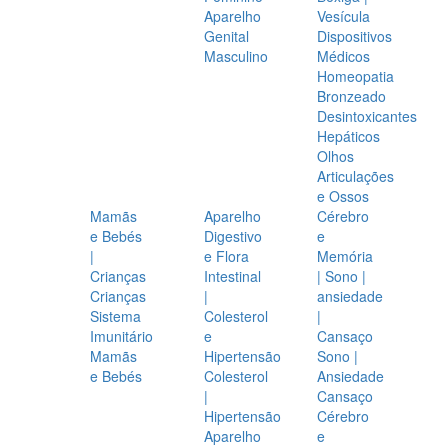
Aparelho
Vesícula
Genital
Dispositivos
Masculino
Médicos
Homeopatia
Bronzeado
Desintoxicantes
Hepáticos
Olhos
Articulações
e Ossos
Mamãs
Aparelho
Cérebro
e Bebés
Digestivo
e
|
e Flora
Memória
Crianças
Intestinal
| Sono |
Crianças
|
ansiedade
Sistema
Colesterol
|
Imunitário
e
Cansaço
Mamãs
Hipertensão
Sono |
e Bebés
Colesterol
Ansiedade
|
Cansaço
Hipertensão
Cérebro
Aparelho
e