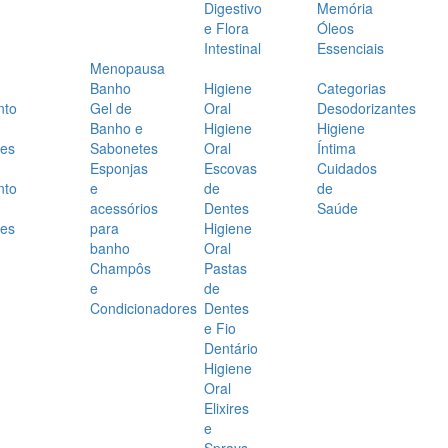
Digestivo
Memória
e Flora
Óleos
Intestinal
Essenciais
Menopausa
Banho
Higiene
Categorias
nto
Gel de
Oral
Desodorizantes
Banho e
Higiene
Higiene
es
Sabonetes
Oral
Íntima
Esponjas
Escovas
Cuidados
nto
e
de
de
acessórios
Dentes
Saúde
es
para
Higiene
banho
Oral
Champôs
Pastas
e
de
Condicionadores
Dentes
e Fio
Dentário
Higiene
Oral
Elixires
e
Sprays