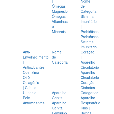
|
Nome
Ómegas
de
Magnésio
Categoria
Ómegas
Sistema
Vitaminas
Imunitário
e
|
Minerais
Probióticos
Probióticos
Sistema
Imunitário
Anti-
Nome
Coração
Envelhecimento
de
|
|
Categoria
Aparelho
Antioxidantes
Circulatório
Coenzima
Aparelho
Q10
Circulatório
Colagénio
Coração
| Cabelo
Diabetes
Unhas e
Aparelho
Categorias
Pele
Genital
Aparelho
Antioxidantes
Aparelho
Respiratório
Genital
Rins |
Feminino
Bexiga |