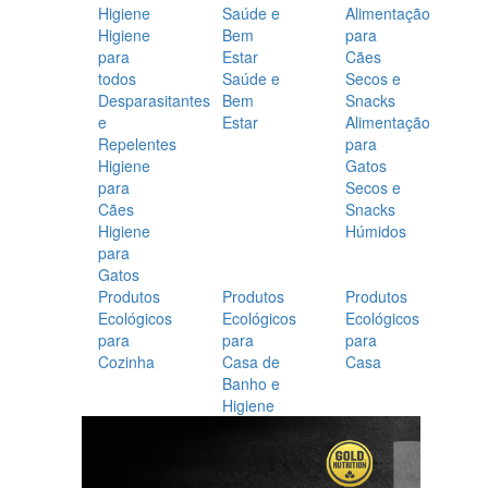
Higiene
Saúde e
Alimentação
Higiene
Bem
para
para
Estar
Cães
todos
Saúde e
Secos e
Desparasitantes
Bem
Snacks
e
Estar
Alimentação
Repelentes
para
Higiene
Gatos
para
Secos e
Cães
Snacks
Higiene
Húmidos
para
Gatos
Produtos
Produtos
Produtos
Ecológicos
Ecológicos
Ecológicos
para
para
para
Cozinha
Casa de
Casa
Banho e
Higiene