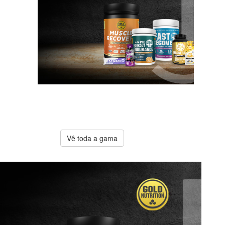
A melhor
oferta
Gold
Nutrition
Vê toda a gama