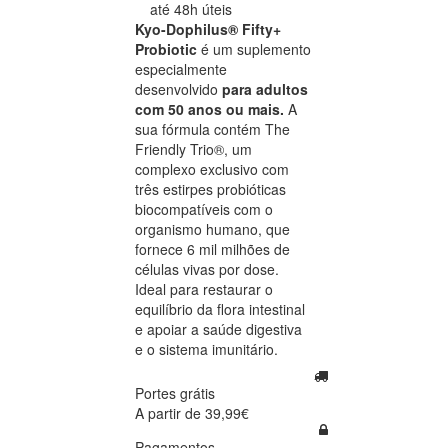
até 48h úteis
Kyo-Dophilus® Fifty+
Probiotic
é um suplemento
especialmente
desenvolvido
para adultos
com 50 anos ou mais.
A
sua fórmula contém The
Friendly Trio®, um
complexo exclusivo com
três estirpes probióticas
biocompatíveis com o
organismo humano, que
fornece 6 mil milhões de
células vivas por dose.
Ideal para restaurar o
equilíbrio da flora intestinal
e apoiar a saúde digestiva
e o sistema imunitário.
Portes grátis
A partir de 39,99€
Pagamentos