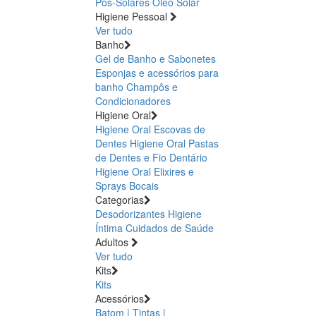
Pós-Solares
Óleo Solar
Higiene Pessoal
Ver tudo
Banho
Gel de Banho e Sabonetes
Esponjas e acessórios para
banho
Champôs e
Condicionadores
Higiene Oral
Higiene Oral Escovas de
Dentes
Higiene Oral Pastas
de Dentes e Fio Dentário
Higiene Oral Elixires e
Sprays Bocais
Categorias
Desodorizantes
Higiene
Íntima
Cuidados de Saúde
Adultos
Ver tudo
Kits
Kits
Acessórios
Batom | Tintas |