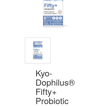
Kyo-
Dophilus®
Fifty+
Probiotic