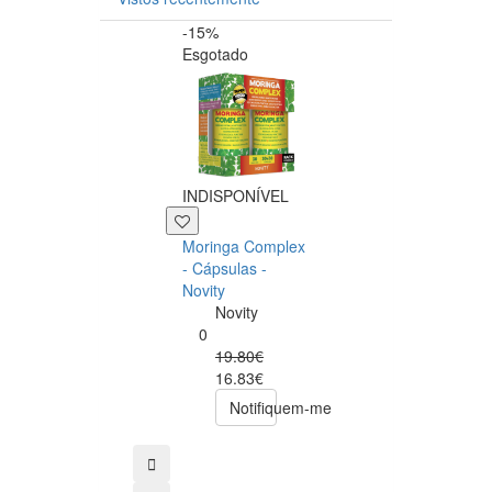
-15%
-20%
Esgotado
INDISPONÍVEL
+39 P
Moringa Complex
Now NAC 600m
- Cápsulas -
– 250 cápsulas
Novity
Now
Novity
Foods
0
0
19.80€
49.00€
16.83€
39.20€
Notifiquem-me
comprar