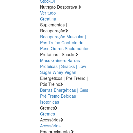
StockOFF
Nutrição Desportiva
Ver tudo
Creatina
Suplementos |
Recuperação
Recuperação Muscular |
Pós Treino
Controlo de
Peso
Outros Suplementos
Proteínas | Snacks
Mass Gainers
Barras
Proteicas | Snacks | Low
Sugar
Whey
Vegan
Energéticos | Pre Treino |
Pós Treino
Barras Energéticas | Geis
Pré Treino
Bebidas
Isotonicas
Cremes
Cremes
Acessórios
Acessórios
Emagrecimento