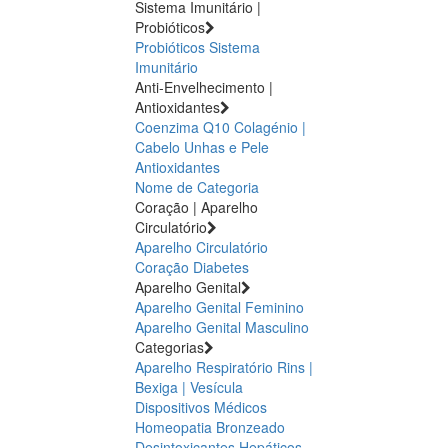
Sistema Imunitário |
Probióticos
Probióticos
Sistema
Imunitário
Anti-Envelhecimento |
Antioxidantes
Coenzima Q10
Colagénio |
Cabelo Unhas e Pele
Antioxidantes
Nome de Categoria
Coração | Aparelho
Circulatório
Aparelho Circulatório
Coração
Diabetes
Aparelho Genital
Aparelho Genital Feminino
Aparelho Genital Masculino
Categorias
Aparelho Respiratório
Rins |
Bexiga | Vesícula
Dispositivos Médicos
Homeopatia
Bronzeado
Desintoxicantes Hepáticos